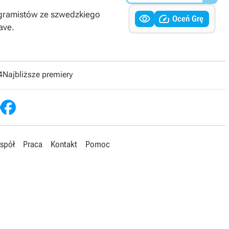
rogramistów ze szwedzkiego


Oceń Grę
ave.
4
Najbliższe premiery
spół
Praca
Kontakt
Pomoc