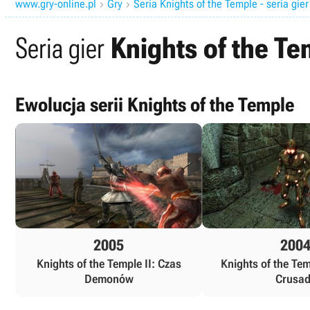
www.gry-online.pl
Gry
Seria Knights of the Temple - seria gier


Seria gier
Knights of the Te
Ewolucja serii Knights of the Temple
2005
200
Knights of the Temple II: Czas
Knights of the Tem
Demonów
Crusa