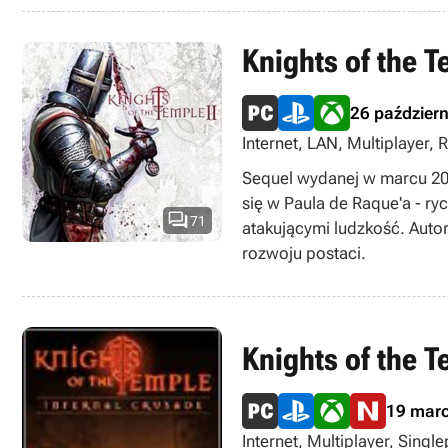
Knights of the 
26 paździer
Internet, LAN, Multiplayer,
Sequel wydanej w marcu 200
się w Paula de Raque'a - r

71
atakującymi ludzkość. Auto
rozwoju postaci.
Knights of the T
19 mar
Internet, Multiplayer, Sing