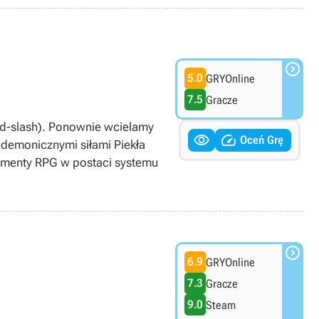

5.0
GRYOnline
7.5
Gracze
nd-slash). Ponownie wcielamy


Oceń Grę
 demonicznymi siłami Piekła
lementy RPG w postaci systemu

6.9
GRYOnline
7.3
Gracze
9.0
Steam