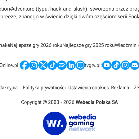
ction/Adventure (typu: hack-and-slash), stworzona przez p
rbreeze, znanego w świecie dzięki dwóm częściom serii Encl
emake
Najlepsze gry 2026 roku
Najlepsze gry 2025 roku
Wiedźmin 
nline.pl:
tvgry.pl:
edakcyjna
Polityka prywatności
Ustawienia cookies
Reklama
Ze
Copyright © 2000 -
2026
Webedia Polska SA