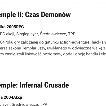
Temple II: Czas Demonów
nika 2005
RPG
 RPG akcji, Singleplayer, Średniowiecze, TPP
4 roku gry zaliczanej do gatunku action-adventure (hack-a
ycerza zakonu Templariuszy, uwikłanego w odwieczną walkę z
rzy zmniejszyli liniowość poziomów, dodali opcję handlu i e
emple: Infernal Crusade
ca 2004
Akcji
leplayer, Średniowiecze, TPP