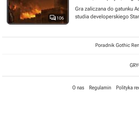
Gra zaliczana do gatunku A
studia developerskiego Sta

106
Poradnik Gothic R
GRYO
O nas
Regulamin
Polityka r