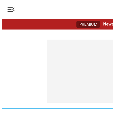

New
PREMIUM