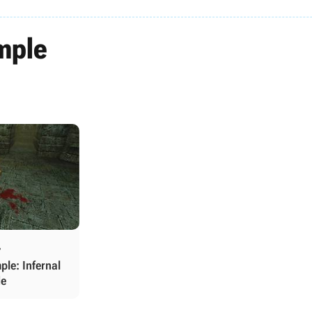
mple
4
ple: Infernal
de