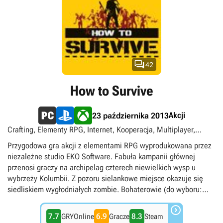
tworzenie obozowisk przez max. 16 graczy, bądź zabawę w
trybie kooperacji nawet dla 4 osób.

42
How to Survive
Akcji
23 października 2013
Crafting, Elementy RPG, Internet, Kooperacja, Multiplayer,
Singleplayer, Survival, Widok izometryczny, Zombie
Przygodowa gra akcji z elementami RPG wyprodukowana przez
niezależne studio EKO Software. Fabuła kampanii głównej
przenosi graczy na archipelag czterech niewielkich wysp u
wybrzeży Kolumbii. Z pozoru sielankowe miejsce okazuje się
siedliskiem wygłodniałych zombie. Bohaterowie (do wyboru:
Abby, Jack lub Kenji) muszą wykazać się determinacją i

umiejętnościami przetrwania w skrajnie nieprzyjaznym
7.7
6.9
8.3
GRYOnline
Gracze
Steam
otoczeniu. Rozgrywka w How to Survive odznacza się otwartą