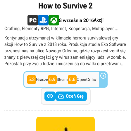
How to Survive 2
Akcji
8 września 2016
Crafting, Elementy RPG, Internet, Kooperacja, Multiplayer,
Podzielony/wspólny ekran, Singleplayer, Survival, Widok
Kontynuacja utrzymanej w klimacie horroru survivalowej gry
izometryczny, Zombie
akcji How to Survive z 2013 roku. Produkcja studia Eko Software
przenosi nas na ulice Nowego Orleanu, gdzie rozprzestrzenił się
znany z pierwszej części gry wirus zamieniający ludzi w zombie.
Pozostali przy życiu ludzie zmuszeni są do walki o przetrwanie i
łączenia się w grupy celem poszukiwania wody, pożywienia oraz

innych użytecznych przedmiotów. Sama mechanika rozgrywki
5.3
6.9
6.6
Gracze
Steam
OpenCritic
nie zmieniła się znacząco, a autorzy położyli szczególny nacisk
na system rzemiosła oraz rozwijanie drzewka umiejętności


postaci. Akcja ukazana została ponownie w widoku
Oceń Grę
izometrycznym, a nieodłączną częścią przygody pozostała
oczywiście dość częsta walka z zombiakami przy użyciu różnego
rodzaju broni, także stworzonej własnoręcznie ze znalezionych
podczas gry elementów. W porównaniu do pierwowzoru, w
istotny sposób rozbudowano tryb wieloosobowy, pozwalający na