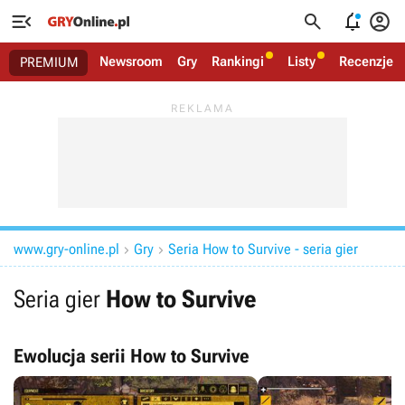




Newsroom
Gry
Rankingi
Listy
Recenzje
PREMIUM
www.gry-online.pl
Gry
Seria How to Survive - seria gier


Seria gier
How to Survive
Ewolucja serii How to Survive