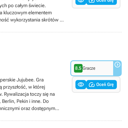


Oceń Grę
ych po całym świecie.
, a kluczowym elementem
ność wykorzystania skrótów i
, w grze wprowadzono
gła też grafika oraz silnik
owych trybów zabawy, takich
eloosobowych.

8.5
Gracze
perskie Jujubee. Gra


Oceń Grę
ą przyszłość, w której
 Rywalizacja toczy się na
Berlin, Pekin i inne. Do
hnicznymi oraz dostępnym
 wyścigu, a urozmaica ją
iających przewagę nad