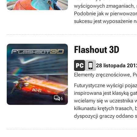
wyścigowych zmaganiach, ro
Podobnie jak w pierwowzorz
sukcesu jest wyposażenie n
zdobywanych podczas wyści
elementy fabuły, którą pozn
fizyczny, odpowiedzialny z
Flashout 3D
jak Destrukcja, Rywalizacj
28 listopada 201
Elementy zręcznościowe, Pol
Futurystyczne wyścigi poja
inspirowana jest klasyką gat

6
wcielamy się w uczestnika 
kilkunastu krętych trasach, 
dyspozycji graczy oddano 
uzbrojeniem. Gra oferuje k
możliwość modyfikowania b