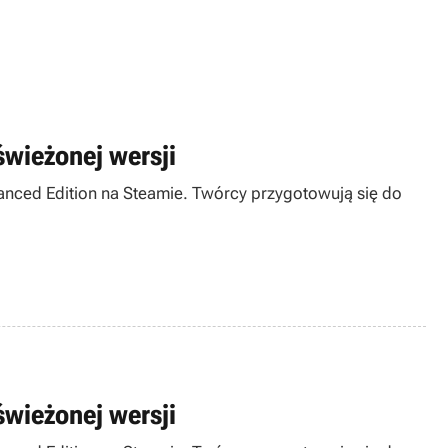
 Ciekawostkę stanowi też
ementów otoczenia.
świeżonej wersji
hanced Edition na Steamie. Twórcy przygotowują się do
świeżonej wersji