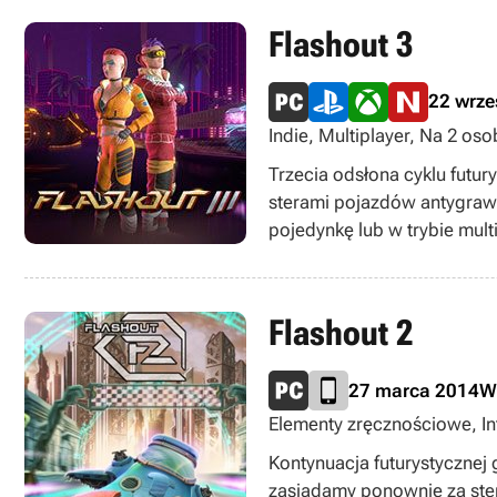
Flashout 3
22 wrze
Indie, Multiplayer, Na 2 oso
Trzecia odsłona cyklu futur
sterami pojazdów antygrawi
pojedynkę lub w trybie multi
Flashout 2
27 marca 2014
W
Elementy zręcznościowe, Inte
Kontynuacja futurystycznej
zasiadamy ponownie za ster