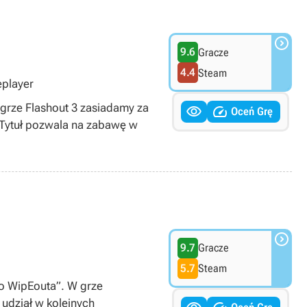

9.6
Gracze
4.4
Steam
eplayer
 grze Flashout 3 zasiadamy za


Oceń Grę
 Tytuł pozwala na zabawę w

9.7
Gracze
5.7
Steam
go WipEouta”. W grze
udział w kolejnych