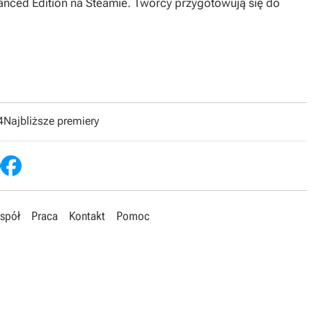
hanced Edition na Steamie. Twórcy przygotowują się do
4
Najbliższe premiery
spół
Praca
Kontakt
Pomoc