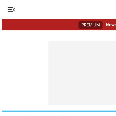

New
PREMIUM