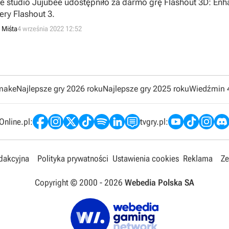
ie studio Jujubee udostępniło za darmo grę Flashout 3D: En
ery Flashout 3.
 Miśta
4 września 2022 12:52
emake
Najlepsze gry 2026 roku
Najlepsze gry 2025 roku
Wiedźmin 
nline.pl:
tvgry.pl:
edakcyjna
Polityka prywatności
Ustawienia cookies
Reklama
Ze
Copyright © 2000 -
2026
Webedia Polska SA