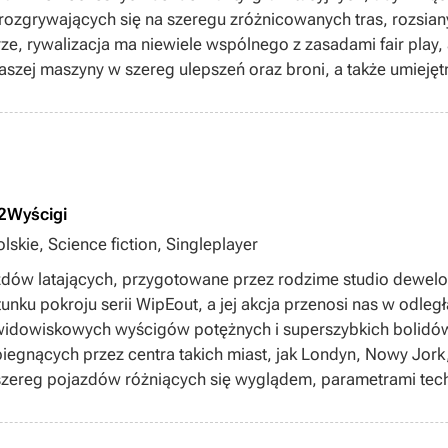
zgrywających się na szeregu zróżnicowanych tras, rozsian
e, rywalizacja ma niewiele wspólnego z zasadami fair play
aszej maszyny w szereg ulepszeń oraz broni, a także umiejęt
gu power-upów. W odróżnieniu od pierwszej części cyklu
ajemy, oglądając filmowe przerywniki. Znaczącej poprawie ule
a zachowanie bolidów. Twórcy przygotowali również kilka n
a i Versus oraz niedostępny w pierwowzorze tryb zmagań wi
2
Wyścigi
skie, Science fiction, Singleplayer
zdów latających, przygotowane przez rodzime studio dewelo
unku pokroju serii WipEout, a jej akcja przenosi nas w odległ
widowiskowych wyścigów potężnych i superszybkich bolidów.
biegnących przez centra takich miast, jak Londyn, Nowy Jork, 
szereg pojazdów różniących się wyglądem, parametrami tec
ilka wariantów zabawy, w tym tryb kariery oraz pojedynczego
olidów oraz korzystania z rozmaitych power-upów, zapewn