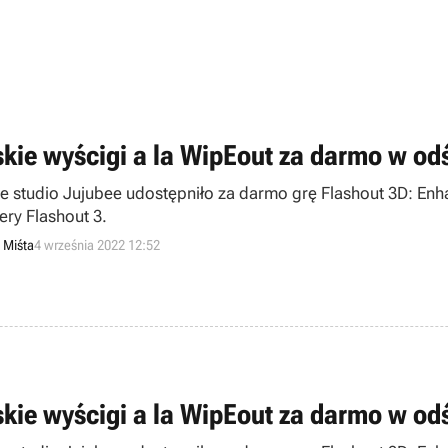
óżnia się dużą dynamiką i atrakcyjną oprawą graficzną w 3D.
i zmieniająca się w rytm ścieżki dźwiękowej kolorystyka el
skie wyścigi a la WipEout za darmo w od
ie studio Jujubee udostępniło za darmo grę Flashout 3D: En
ery Flashout 3.
 Miśta
4 września 2022 12:52
skie wyścigi a la WipEout za darmo w od