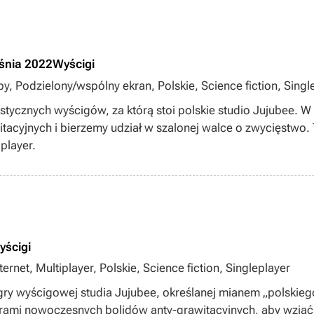
śnia 2022
Wyścigi
by, Podzielony/wspólny ekran, Polskie, Science fiction, Singl
ystycznych wyścigów, za którą stoi polskie studio Jujubee. W
tacyjnych i bierzemy udział w szalonej walce o zwycięstwo.
player.
yścigi
rnet, Multiplayer, Polskie, Science fiction, Singleplayer
 gry wyścigowej studia Jujubee, określanej mianem „polskie
ami nowoczesnych bolidów anty-grawitacyjnych, aby wziąć 