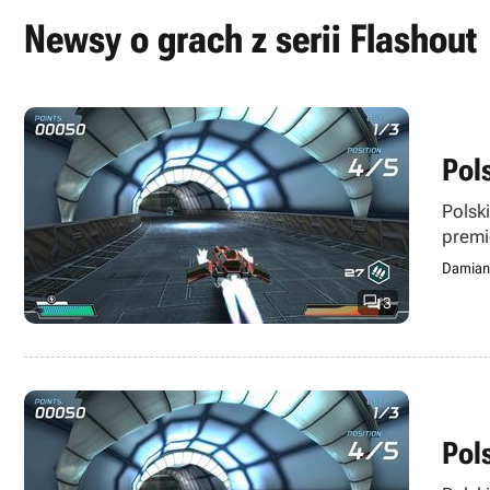
konkurencją. Produkcja wyr
Newsy o grach z serii Flashout
wbudowany w grę equalizer 
Pol
Polsk
premi
Damian

3
Pol