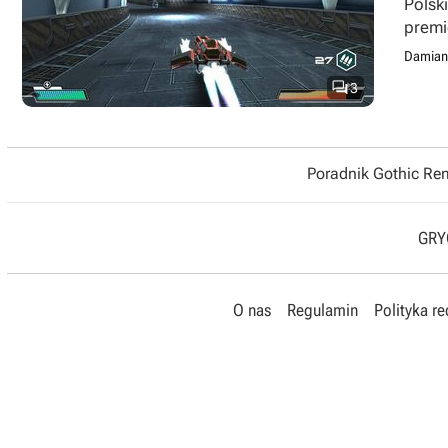
Polsk
premi
Damian

3
Poradnik Gothic R
GRYO
O nas
Regulamin
Polityka r