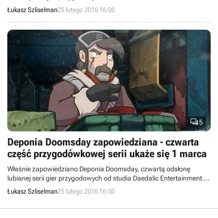
Zadebiutuje ona 1 marca 2016 roku na PC, a jakiś czas później trafi
Łukasz Szliselman
25 lutego 2016 16:00
również na konsole PlayStation 4 i Xbox One. Ujawniono też, że
dotychczasowe trzy odsłony serii Deponia sprzedały się w 2,2
miliona kopii.

5
Deponia Doomsday zapowiedziana - czwarta
część przygodówkowej serii ukaże się 1 marca
Właśnie zapowiedziano Deponia Doomsday, czwartą odsłonę
lubianej serii gier przygodowych od studia Daedalic Entertainment.
Zadebiutuje ona 1 marca 2016 roku na PC, a jakiś czas później trafi
Łukasz Szliselman
25 lutego 2016 16:00
również na konsole PlayStation 4 i Xbox One. Ujawniono też, że
dotychczasowe trzy odsłony serii Deponia sprzedały się w 2,2
miliona kopii.