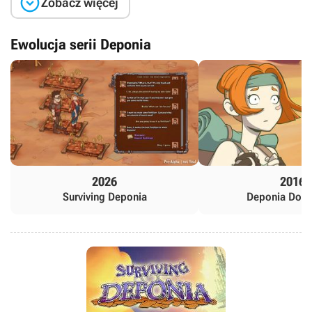

Zobacz więcej
Ewolucja serii Deponia
2026
2016
Surviving Deponia
Deponia Doo