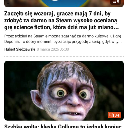

5
Zaczęło się wczoraj, gracze mają 7 dni, by
zdobyć za darmo na Steam wysoko ocenianą
grę science fiction, która dziś ma już miano
kultowej
Przez tydzień na Steamie można zgarnąć za darmo kultową już grę
Deponia. To dobry moment, by zacząć przygodę z serią, gdyż w tym
roku ma się ukazać jej nowa odsłona.
Hubert Śledziewski
10 marca 2026 05:30

34
Szybka wolta: klęska Golluma to jednak koniec