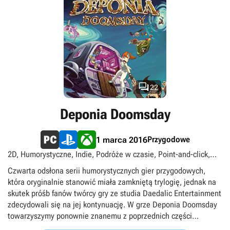

22
Deponia Doomsday
Przygodowe
1 marca 2016
2D, Humorystyczne, Indie, Podróże w czasie, Point-and-click,
Science fiction, Singleplayer, singleplayer
Czwarta odsłona serii humorystycznych gier przygodowych,
która oryginalnie stanowić miała zamkniętą trylogię, jednak na
skutek próśb fanów twórcy gry ze studia Daedalic Entertainment
zdecydowali się na jej kontynuację. W grze Deponia Doomsday
towarzyszymy ponownie znanemu z poprzednich części
Rufusowi, który doświadcza wizji zagłady podniebnego miasta