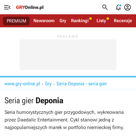




Newsroom
Gry
Rankingi
Listy
Recenzje
PREMIUM
www.gry-online.pl
Gry
Seria Deponia - seria gier


Seria gier
Deponia
Seria humorystycznych gier przygodowych, wykreowana
przez Daedalic Entertainment. Cykl stanowi jedną z
najpopularniejszych marek w portfolio niemieckiej firmy.