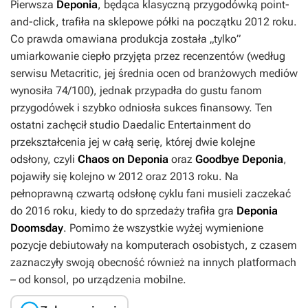
Pierwsza
Deponia
, będąca klasyczną przygodówką point-
and-click, trafiła na sklepowe półki na początku 2012 roku.
Co prawda omawiana produkcja została „tylko”
umiarkowanie ciepło przyjęta przez recenzentów (według
serwisu Metacritic, jej średnia ocen od branżowych mediów
wynosiła 74/100), jednak przypadła do gustu fanom
przygodówek i szybko odniosła sukces finansowy. Ten
ostatni zachęcił studio Daedalic Entertainment do
przekształcenia jej w całą serię, której dwie kolejne
odsłony, czyli
Chaos on Deponia
oraz
Goodbye Deponia
,
pojawiły się kolejno w 2012 oraz 2013 roku. Na
pełnoprawną czwartą odsłonę cyklu fani musieli zaczekać
do 2016 roku, kiedy to do sprzedaży trafiła gra
Deponia
Doomsday
. Pomimo że wszystkie wyżej wymienione
pozycje debiutowały na komputerach osobistych, z czasem
zaznaczyły swoją obecność również na innych platformach
– od konsol, po urządzenia mobilne.