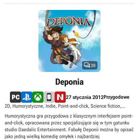
odrębne osobowości. Aby ocalić świat, Rufus musi ponownie
zdobyć serce ukochanej, co jest zadaniem niemal niemożliwym
w jej obecnym stanie. Pod względem rozgrywki, Chaos on
Deponia niczym nie różni się od wydanego kilka miesięcy
wcześniej pierwowzoru, a zabawa sprowadza się do eksploracji,
gromadzenia przedmiotów i rozwiązywania zagadek.

38
Deponia
Przygodowe
27 stycznia 2012
2D, Humorystyczne, Indie, Point-and-click, Science fiction,
Singleplayer, singleplayer
Humorystyczna gra przygodowa z klasycznym interfejsem point-
and-click, opracowana przez specjalizujące się w tym gatunku
studio Daedalic Entertainment. Fabułę Deponii można by opisać
jako jedną wielką komedię omyłek i najbardziej