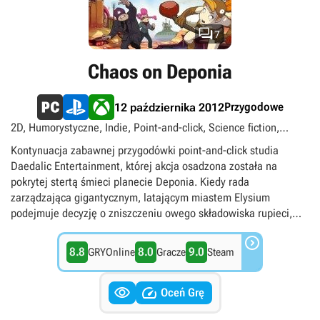

7
Chaos on Deponia
Przygodowe
12 października 2012
2D, Humorystyczne, Indie, Point-and-click, Science fiction,
Singleplayer, singleplayer
Kontynuacja zabawnej przygodówki point-and-click studia
Daedalic Entertainment, której akcja osadzona została na
pokrytej stertą śmieci planecie Deponia. Kiedy rada
zarządzająca gigantycznym, latającym miastem Elysium
podejmuje decyzję o zniszczeniu owego składowiska rupieci,
znany z pierwszej części gry Rufus postanawia przeszkodzić w

realizacji tych planów i uratować swą macierzystą planetę. Aby
8.8
8.0
9.0
GRYOnline
Gracze
Steam
dostać się do Elysium, nasz bohater potrzebuje jednak kodów
ukrytych w głowie jego ukochanej Goal. Podczas próby ich


wydobycia dochodzi jednak do nieprzewidzianych zdarzeń,
Oceń Grę
wskutek których świadomość dziewczyny rozszczepia się na trzy