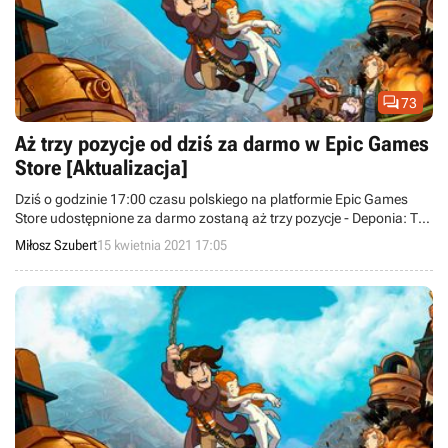

73
Aż trzy pozycje od dziś za darmo w Epic Games
Store [Aktualizacja]
Dziś o godzinie 17:00 czasu polskiego na platformie Epic Games
Store udostępnione za darmo zostaną aż trzy pozycje - Deponia: The
Complete Journey, Filary Ziemi oraz The First Tree. Wszystkie te
Miłosz Szubert
15 kwietnia 2021 17:05
produkcje będzie można odebrać do 22 kwietnia.