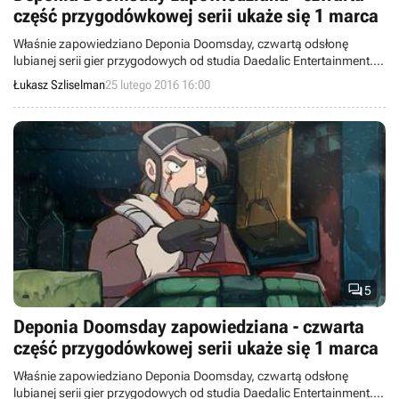
część przygodówkowej serii ukaże się 1 marca
Właśnie zapowiedziano Deponia Doomsday, czwartą odsłonę
lubianej serii gier przygodowych od studia Daedalic Entertainment.
Zadebiutuje ona 1 marca 2016 roku na PC, a jakiś czas później trafi
Łukasz Szliselman
25 lutego 2016 16:00
również na konsole PlayStation 4 i Xbox One. Ujawniono też, że
dotychczasowe trzy odsłony serii Deponia sprzedały się w 2,2
miliona kopii.

5
Deponia Doomsday zapowiedziana - czwarta
część przygodówkowej serii ukaże się 1 marca
Właśnie zapowiedziano Deponia Doomsday, czwartą odsłonę
lubianej serii gier przygodowych od studia Daedalic Entertainment.