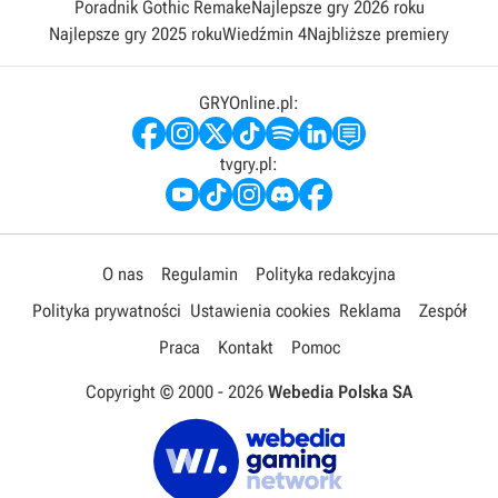
Poradnik Gothic Remake
Najlepsze gry 2026 roku
Najlepsze gry 2025 roku
Wiedźmin 4
Najbliższe premiery
GRYOnline.pl:
tvgry.pl:
O nas
Regulamin
Polityka redakcyjna
Polityka prywatności
Ustawienia cookies
Reklama
Zespół
Praca
Kontakt
Pomoc
Copyright © 2000 -
2026
Webedia Polska SA