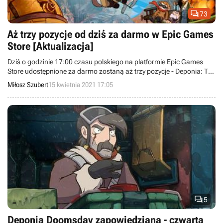

73
Aż trzy pozycje od dziś za darmo w Epic Games
Store [Aktualizacja]
Dziś o godzinie 17:00 czasu polskiego na platformie Epic Games
Store udostępnione za darmo zostaną aż trzy pozycje - Deponia: The
Complete Journey, Filary Ziemi oraz The First Tree. Wszystkie te
Miłosz Szubert
15 kwietnia 2021 17:05
produkcje będzie można odebrać do 22 kwietnia.

5
Deponia Doomsday zapowiedziana - czwarta