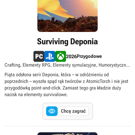
Surviving Deponia
Przygodowe
2026
Crafting, Elementy RPG, Elementy symulacyjne, Humorystyczne,
Sandbox, Singleplayer, Survival, singleplayer
Piąta odsłona serii Deponia, która – w odróżnieniu od
poprzednich – wyszła spąd rąk twórców z AtomicTorch i nie jest
przygodówką point-and-click. Zamiast tego gra kładzie duży
nacisk na elementy survivalowe.

Chcę zagrać