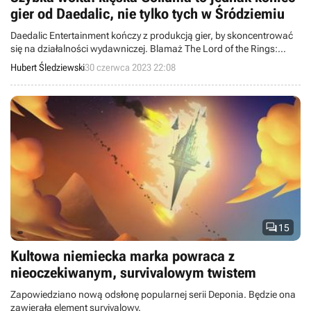
gier od Daedalic, nie tylko tych w Śródziemiu
Daedalic Entertainment kończy z produkcją gier, by skoncentrować
się na działalności wydawniczej. Blamaż The Lord of the Rings:
Gollum najwyraźniej przypieczętował decyzję firmy.
Hubert Śledziewski
30 czerwca 2023 22:08

15
Kultowa niemiecka marka powraca z
nieoczekiwanym, survivalowym twistem
Zapowiedziano nową odsłonę popularnej serii Deponia. Będzie ona
zawierała element survivalowy.