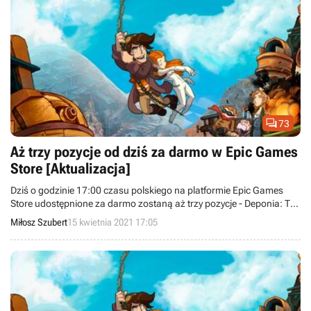

73
Aż trzy pozycje od dziś za darmo w Epic Games
Store [Aktualizacja]
Dziś o godzinie 17:00 czasu polskiego na platformie Epic Games
Store udostępnione za darmo zostaną aż trzy pozycje - Deponia: The
Complete Journey, Filary Ziemi oraz The First Tree. Wszystkie te
Miłosz Szubert
15 kwietnia 2021 17:05
produkcje będzie można odebrać do 22 kwietnia.