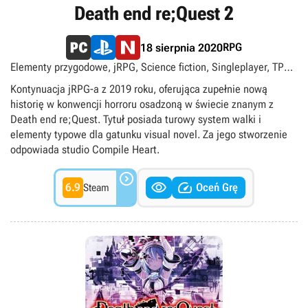
Death end re;Quest 2
RPG
18 sierpnia 2020
Elementy przygodowe, jRPG, Science fiction, Singleplayer, TPP,
Turowe, Visual novel
Kontynuacja jRPG-a z 2019 roku, oferująca zupełnie nową
historię w konwencji horroru osadzoną w świecie znanym z
Death end re;Quest. Tytuł posiada turowy system walki i
elementy typowe dla gatunku visual novel. Za jego stworzenie
odpowiada studio Compile Heart.



6.9
Oceń Grę
Steam