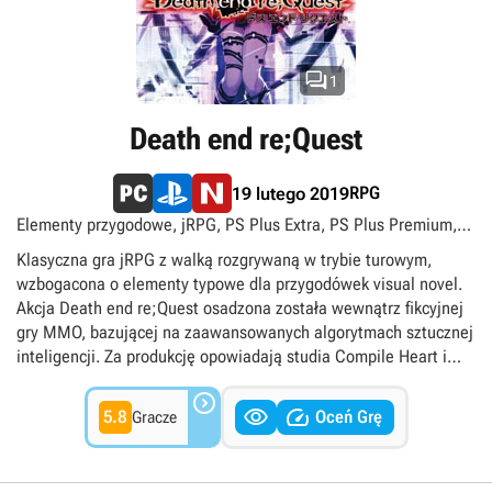

1
Death end re;Quest
RPG
19 lutego 2019
Elementy przygodowe, jRPG, PS Plus Extra, PS Plus Premium,
Science fiction, Singleplayer, TPP, Turowe
Klasyczna gra jRPG z walką rozgrywaną w trybie turowym,
wzbogacona o elementy typowe dla przygodówek visual novel.
Akcja Death end re;Quest osadzona została wewnątrz fikcyjnej
gry MMO, bazującej na zaawansowanych algorytmach sztucznej
inteligencji. Za produkcję opowiadają studia Compile Heart i
Idea Factory.



5.8
Oceń Grę
Gracze