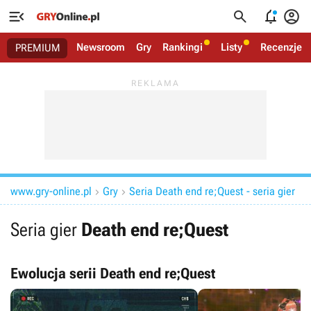




Newsroom
Gry
Rankingi
Listy
Recenzje
PREMIUM
www.gry-online.pl
Gry
Seria Death end re;Quest - seria gier


Seria gier
Death end re;Quest
Ewolucja serii Death end re;Quest