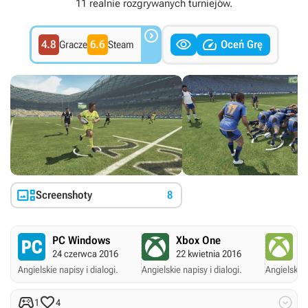
11 realnie rozgrywanych turniejów.



4.8
6.6
Oceń Grę
Gracze
Steam

Screenshoty
8
PC Windows
Xbox One
X
24 czerwca 2016
22 kwietnia 2016
22
Angielskie napisy i dialogi.
Angielskie napisy i dialogi.
Angielskie 



1
4