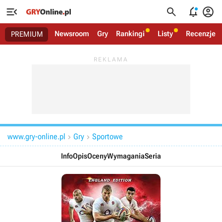




Newsroom
Gry
Rankingi
Listy
Recenzje
PREMIUM
www.gry-online.pl
Gry
Sportowe


Info
Opis
Oceny
Wymagania
Seria