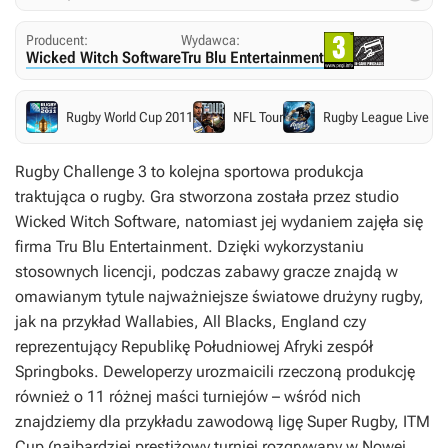
Producent:
Wydawca:
Wicked Witch Software
Tru Blu Entertainment
Rugby World Cup 2011
NFL Tour
Rugby League Live
Rugby Challenge 3
to kolejna sportowa produkcja
traktująca o rugby. Gra stworzona została przez studio
Wicked Witch Software, natomiast jej wydaniem zajęła się
firma Tru Blu Entertainment. Dzięki wykorzystaniu
stosownych licencji, podczas zabawy gracze znajdą w
omawianym tytule najważniejsze światowe drużyny rugby,
jak na przykład Wallabies, All Blacks, England czy
reprezentujący Republikę Południowej Afryki zespół
Springboks. Deweloperzy urozmaicili rzeczoną produkcję
również o 11 różnej maści turniejów – wśród nich
znajdziemy dla przykładu zawodową ligę Super Rugby, ITM
Cup (najbardziej prestiżowy turniej rozgrywany w Nowej