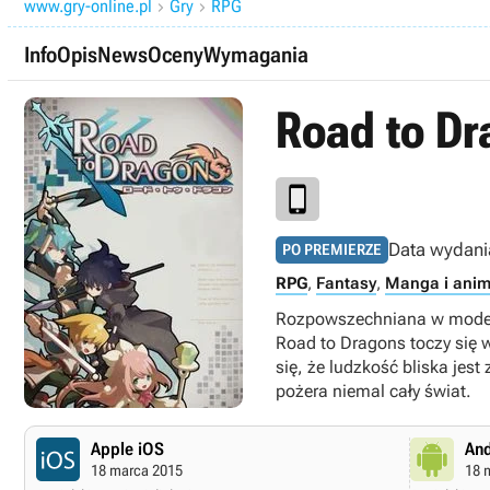
www.gry-online.pl
Gry
RPG


Info
Opis
News
Oceny
Wymagania
Road to Dr
Data wydani
PO PREMIERZE
RPG
,
Fantasy
,
Manga i ani
Rozpowszechniana w modelu
Road to Dragons toczy się w 
się, że ludzkość bliska jes
pożera niemal cały świat.
Apple iOS
And
18 marca 2015
18 