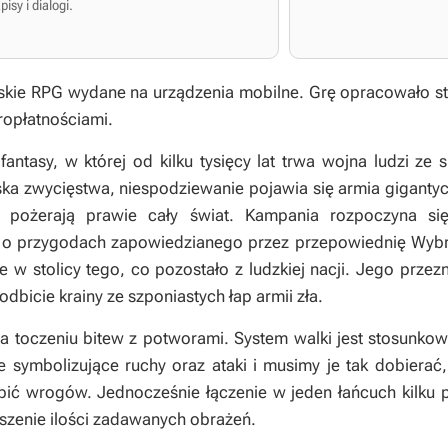
isy i dialogi.
skie RPG wydane na urządzenia mobilne. Grę opracowało stu
opłatnościami.
 fantasy, w której od kilku tysięcy lat trwa wojna ludzi z
iska zwycięstwa, niespodziewanie pojawia się armia giganty
i pożerają prawie cały świat. Kampania rozpoczyna si
o przygodach zapowiedzianego przez przepowiednię Wybrań
 w stolicy tego, co pozostało z ludzkiej nacji. Jego prze
dbicie krainy ze szponiastych łap armii zła.
 toczeniu bitew z potworami. System walki jest stosunkow
le symbolizujące ruchy oraz ataki i musimy je tak dobiera
bić wrogów. Jednocześnie łączenie w jeden łańcuch kilku p
zenie ilości zadawanych obrażeń.