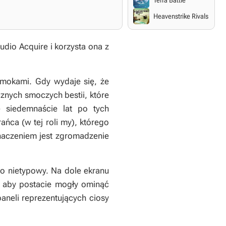
Terra Battle
Heavenstrike Rivals
dio Acquire i korzysta ona z
e smokami. Gdy wydaje się, że
cznych smoczych bestii, które
ę siedemnaście lat po tych
ca (w tej roli my), którego
znaczeniem jest zgromadzenie
o nietypowy. Na dole ekranu
ć, aby postacie mogły ominąć
aneli reprezentujących ciosy