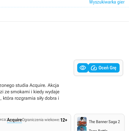
Wyszukiwarka gier


Oceń Grę
nego studia Acquire. Akcja
udzi ze smokami i kiedy wydaje
 która rozgramia siły dobra i
wca:
Acquire
Ograniczenia wiekowe:
12+
The Banner Saga 2