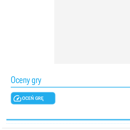
Oceny gry

OCEŃ GRĘ