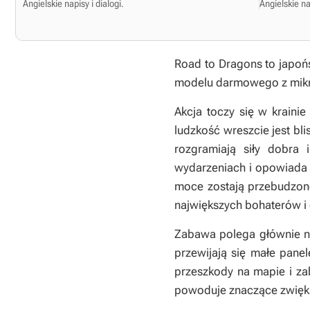
Angielskie napisy i dialogi.
Angielskie nap
Road to Dragons
to japoń
modelu darmowego z mikr
Akcja toczy się w krainie
ludzkość wreszcie jest bl
rozgramiają siły dobra 
wydarzeniach i opowiada 
moce zostają przebudzone
największych bohaterów i o
Zabawa polega głównie na
przewijają się małe pane
przeszkody na mapie i za
powoduje znaczące zwięks