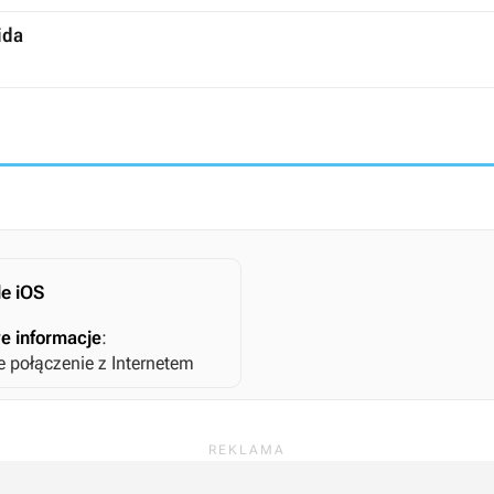
ida
e iOS
e informacje
:
połączenie z Internetem