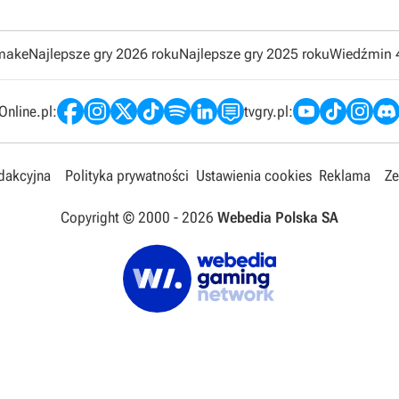
emake
Najlepsze gry 2026 roku
Najlepsze gry 2025 roku
Wiedźmin 
nline.pl:
tvgry.pl:
edakcyjna
Polityka prywatności
Ustawienia cookies
Reklama
Ze
Copyright © 2000 -
2026
Webedia Polska SA