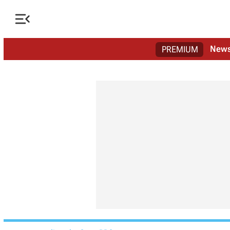

New
PREMIUM