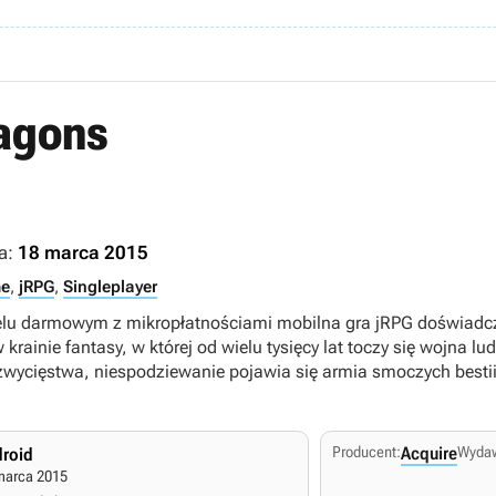
agons
a:
18 marca 2015
me
,
jRPG
,
Singleplayer
 darmowym z mikropłatnościami mobilna gra jRPG doświadczo
krainie fantasy, w której od wielu tysięcy lat toczy się wojna l
t zwycięstwa, niespodziewanie pojawia się armia smoczych bestii,
Producent:
Acquire
Wyda
roid
marca 2015