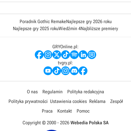
Poradnik Gothic Remake
Najlepsze gry 2026 roku
Najlepsze gry 2025 roku
Wiedźmin 4
Najbliższe premiery
GRYOnline.pl:
tvgry.pl:
O nas
Regulamin
Polityka redakcyjna
Polityka prywatności
Ustawienia cookies
Reklama
Zespół
Praca
Kontakt
Pomoc
Copyright © 2000 -
2026
Webedia Polska SA