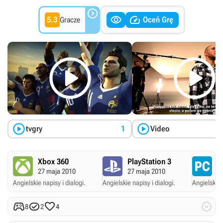



5.3
Oceń Grę
Gracze




tvgry
1
Video
Xbox 360
PlayStation 3
P
27 maja 2010
27 maja 2010
A
Angielskie napisy i dialogi.
Angielskie napisy i dialogi.
Angielskie 




8
2
4