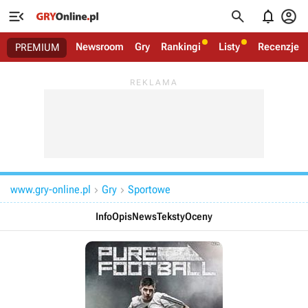




Newsroom
Gry
Rankingi
Listy
Recenzje
PREMIUM
www.gry-online.pl
Gry
Sportowe


Info
Opis
News
Teksty
Oceny