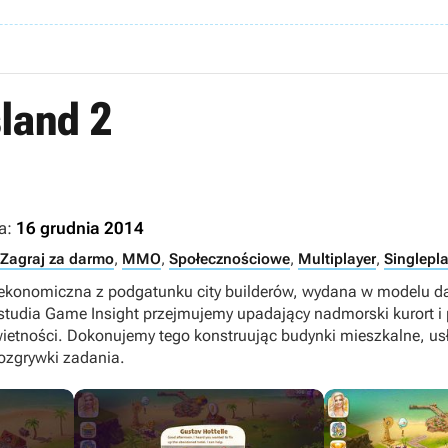
sland 2
a:
16 grudnia 2014
Zagraj za darmo
,
MMO
,
Społecznościowe
,
Multiplayer
,
Singlepla
 ekonomiczna z podgatunku city builderów, wydana w modelu 
studia Game Insight przejmujemy upadający nadmorski kurort 
etności. Dokonujemy tego konstruując budynki mieszkalne, us
ozgrywki zadania.