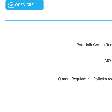

OCEŃ GRĘ
Poradnik Gothic R
GRYO
O nas
Regulamin
Polityka r