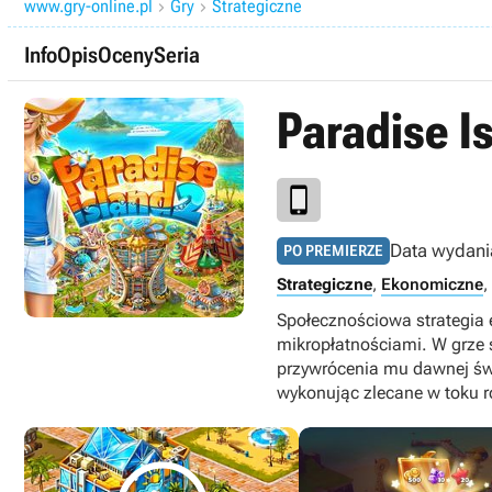
www.gry-online.pl
Gry
Strategiczne


Info
Opis
Oceny
Seria
Paradise I
Data wydani
PO PREMIERZE
Strategiczne
,
Ekonomiczne
,
Społecznościowa strategia
mikropłatnościami. W grze 
przywrócenia mu dawnej świ
wykonując zlecane w toku r