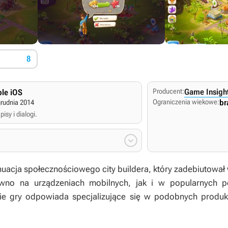
8
Producent:
Game Insigh
le iOS
Ograniczenia wiekowe:
br
grudnia 2014
isy i dialogi.

uacja społecznościowego city buildera, który zadebiutował w
wno na urządzeniach mobilnych, jak i w popularnych p
bie gry odpowiada specjalizujące się w podobnych produk