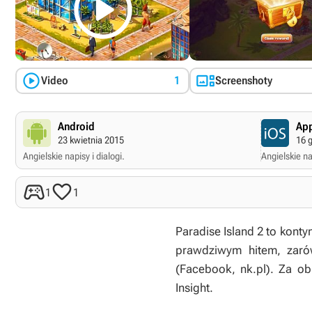



Video
1
Screenshoty
Android
App
23 kwietnia 2015
16 
Angielskie napisy i dialogi.
Angielskie nap


1
1
Paradise Island 2
to kontyn
prawdziwym hitem, zaró
(Facebook, nk.pl). Za o
Insight.