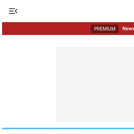

New
PREMIUM