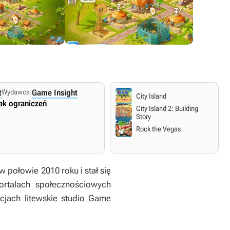
t
Wydawca:
Game Insight
City Island
ak ograniczeń
City Island 2: Building
Story
Rock the Vegas
 połowie 2010 roku i stał się
ortalach społecznościowych
cjach litewskie studio Game