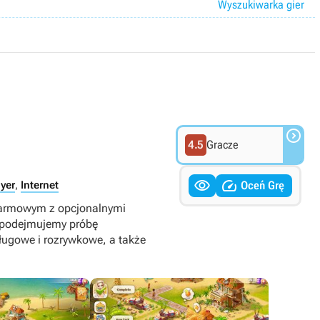
Wyszukiwarka gier

4.5
Gracze


Oceń Grę
yer
,
Internet
darmowym z opcjonalnymi
i podejmujemy próbę
ługowe i rozrywkowe, a także