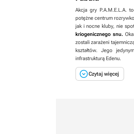
Akcja gry
P.A.M.E.L.A.
toc
potężne centrum rozrywko
jak i nocne kluby, nie sp
kriogenicznego snu.
Okaz
zostali zarażeni tajemnicz
kształtów. Jego jedynym
infrastrukturą Edenu.

Czytaj więcej