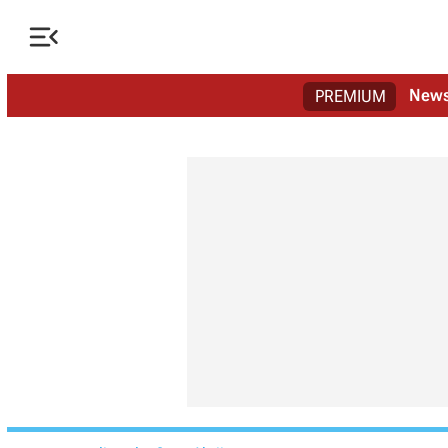

New
PREMIUM