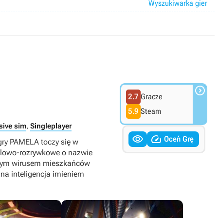
Wyszukiwarka gier

2.7
Gracze
5.9
Steam
sive sim
,
Singleplayer


Oceń Grę
 gry PAMELA toczy się w
ndlowo-rozrywkowe o nazwie
czym wirusem mieszkańców
a inteligencja imieniem