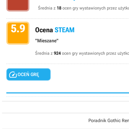
Średnia z
18
ocen gry wystawionych przez użytko
5.9
Ocena
STEAM
"Mieszane"
Średnia z
924
ocen gry wystawionych przez użyt

OCEŃ GRĘ
Poradnik Gothic R