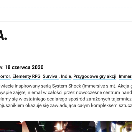
A.
a:
18 czerwca 2020
orror
,
Elementy RPG
,
Survival
,
Indie
,
Przygodowe gry akcji
,
Immer
świecie inspirowany serią System Shock (immersive sim). Akcja
a wyspie zajętej niemal w całości przez nowoczesne centrum ha
lamy się w ostatniego ocalałego spośród zarażonych tajemni
ojusznikiem okazuje się zawiadująca całym kompleksem sztuczn