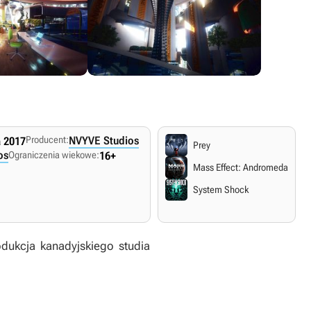
Producent:
NVYVE Studios
 2017
Prey
os
Ograniczenia wiekowe:
16+
Mass Effect: Andromeda
System Shock
odukcja kanadyjskiego studia