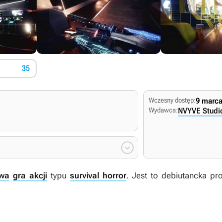
35
Wczesny dostęp:
9 marca
Wydawca:
NVYVE Studi

wa
gra akcji
typu
survival horror
. Jest to debiutancka pr