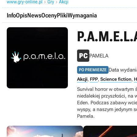
www.gry-online.pl
Gry
Akcji


Info
Opis
News
Oceny
Pliki
Wymagania
P.A.M.E.L.
PAMELA
Data wydani
PO PREMIERZE
Akcji
,
FPP
,
Science fiction
,
H
Survival horror w otwartym 
niedalekiej przyszłości, n
Eden. Podczas zabawy wcie
wyspy, a naszym jedynym s
Pamela.