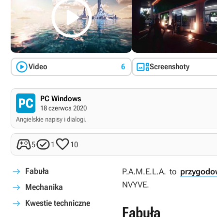



Video
6
Screenshoty
PC Windows
18 czerwca 2020
Angielskie napisy i dialogi.



5
1
10
Fabuła
P.A.M.E.L.A.
to
przygodo
NVYVE.
Mechanika
Kwestie techniczne
Fabuła