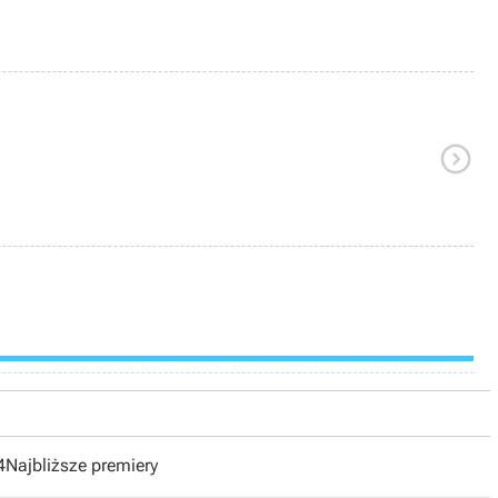

4
Najbliższe premiery