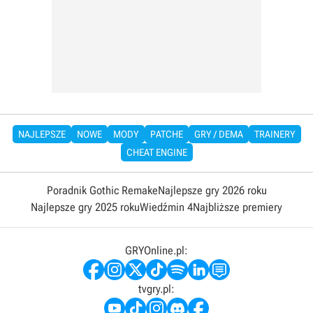
NAJLEPSZE
NOWE
MODY
PATCHE
GRY / DEMA
TRAINERY
CHEAT ENGINE
Poradnik Gothic Remake
Najlepsze gry 2026 roku
Najlepsze gry 2025 roku
Wiedźmin 4
Najbliższe premiery
GRYOnline.pl:
tvgry.pl: