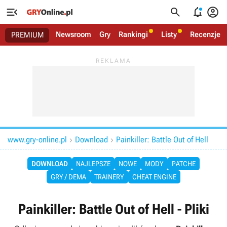




Newsroom
Gry
Rankingi
Listy
Recenzje
PREMIUM
www.gry-online.pl
Download
Painkiller: Battle Out of Hell


DOWNLOAD
NAJLEPSZE
NOWE
MODY
PATCHE
GRY / DEMA
TRAINERY
CHEAT ENGINE
Painkiller: Battle Out of Hell - Pliki