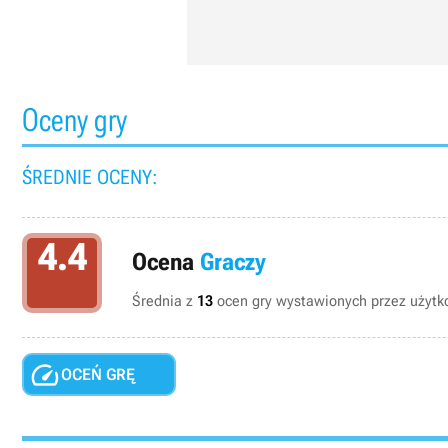
Oceny gry
ŚREDNIE OCENY:
4.4
Ocena
Graczy
Średnia z
13
ocen gry wystawionych przez użytko

OCEŃ GRĘ