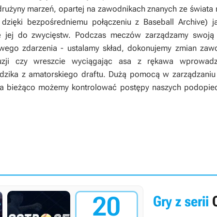
drużyny marzeń, opartej na zawodnikach znanych ze świata
, dzięki bezpośredniemu połączeniu z Baseball Archive) ja
 jej do zwycięstw. Podczas meczów zarządzamy swoją d
ego zdarzenia - ustalamy skład, dokonujemy zmian zaw
tuzji czy wreszcie wyciągając asa z rękawa wprowad
dzika z amatorskiego draftu. Dużą pomocą w zarządzaniu
ym na bieżąco możemy kontrolować postępy naszych podopi
20
Gry z serii
O