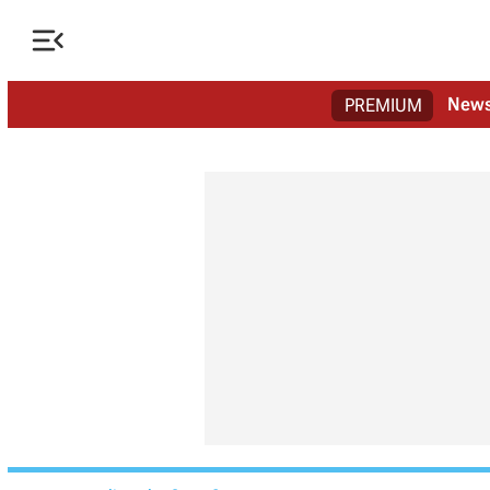

New
PREMIUM