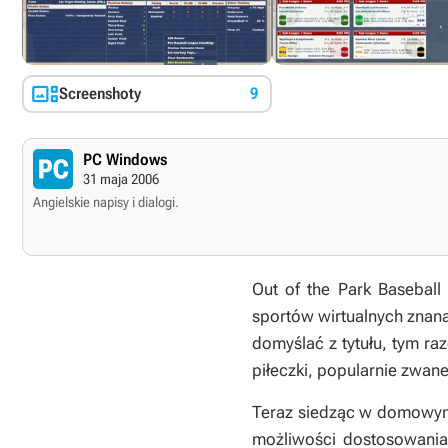

Screenshoty
9
PC Windows
31 maja 2006
Angielskie napisy i dialogi.
Out of the Park Basebal
sportów wirtualnych znana 
domyślać z tytułu, tym ra
piłeczki, popularnie zwan
Teraz siedząc w domowym 
możliwości dostosowania