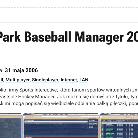
 Park Baseball Manager 2
a:
31 maja 2006
ll
,
Multiplayer
,
Singleplayer
,
Internet
,
LAN
o firmy Sports Interactive, która fanom sportów wirtualnych znan
Eastside Hockey Manager. Jak można się domyślać z tytułu, ty
imi mogą popisać się wielbiciele odbijania pałką piłeczki, po