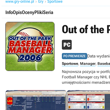
www.gry-online.pl
Gry
Sportowe


Info
Opis
Oceny
Pliki
Seria
Out of the
Data wydani
PO PREMIERZE
Sportowe
,
Manager
,
Baseba
Najnowsza pozycja w portfoli
Football Manager czy NHL 
umiejętnościami menadżersk