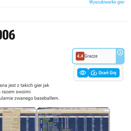
Wyszukiwarka gier
006

4.4
Gracze


Oceń Grę
a jest z takich gier jak
m razem swoimi
pularnie zwanego baseballem.