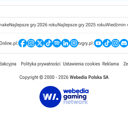
emake
Najlepsze gry 2026 roku
Najlepsze gry 2025 roku
Wiedźmin 
nline.pl:
tvgry.pl:
edakcyjna
Polityka prywatności
Ustawienia cookies
Reklama
Ze
Copyright © 2000 -
2026
Webedia Polska SA