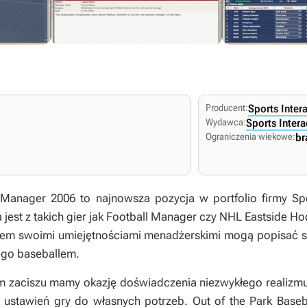
Producent:
Sports Intera
Wydawca:
Sports Intera
Ograniczenia wiekowe:
br
l Manager 2006
to najnowsza pozycja w portfolio firmy Spo
jest z takich gier jak
Football Manager
czy
NHL Eastside Ho
zem swoimi umiejętnościami menadżerskimi mogą popisać się
ego baseballem.
zaciszu mamy okazję doświadczenia niezwykłego realizmu,
 ustawień gry do własnych potrzeb.
Out of the Park Base