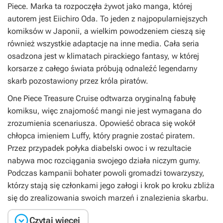
Piece
. Marka ta rozpoczęła żywot jako manga, której
autorem jest Eiichiro Oda. To jeden z najpopularniejszych
komiksów w Japonii, a wielkim powodzeniem cieszą się
również wszystkie adaptacje na inne media. Cała seria
osadzona jest w klimatach pirackiego fantasy, w której
korsarze z całego świata próbują odnaleźć legendarny
skarb pozostawiony przez króla piratów.
One Piece Treasure Cruise
odtwarza oryginalną fabułę
komiksu, więc znajomość mangi nie jest wymagana do
zrozumienia scenariusza. Opowieść obraca się wokół
chłopca imieniem Luffy, który pragnie zostać piratem.
Przez przypadek połyka diabelski owoc i w rezultacie
nabywa moc rozciągania swojego działa niczym gumy.
Podczas kampanii bohater powoli gromadzi towarzyszy,
którzy stają się członkami jego załogi i krok po kroku zbliża
się do zrealizowania swoich marzeń i znalezienia skarbu.

Czytaj więcej