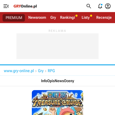




Newsroom
Gry
Rankingi
Listy
Recenzje
PREMIUM
www.gry-online.pl
Gry
RPG


Info
Opis
News
Oceny