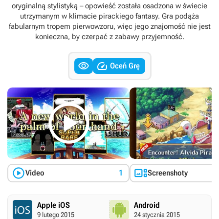
oryginalną stylistyką – opowieść została osadzona w świecie
utrzymanym w klimacie pirackiego fantasy. Gra podąża
fabularnym tropem pierwowzoru, więc jego znajomość nie jest
konieczna, by czerpać z zabawy przyjemność.


Oceń Grę



Video
1
Screenshoty
Apple iOS
Android
9 lutego 2015
24 stycznia 2015