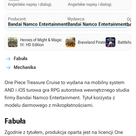
Angielskie napisy i dialogi.
Angielskie napisy i dialogi.
Producent:
Wydawca:
Ogra
Bandai Namco Entertainment
Bandai Namco Entertainment
brak
Heroes of Might & Magic
Braveland Pirate
Battlehan
III: HD Edition
Fabuła
Mechanika
One Piece Treasure Cruise
to wydana na mobilny system
AND i iOS turowa gra RPG autorstwa wewnętrznego studia
firmy Bandai Namco Entertainment. Tytuł korzysta z
modelu darmowego z mikropłatnościami.
Fabuła
Zgodnie z tytułem, produkcja oparta jest na licencji
One