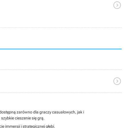


 dostępną zarówno dla graczy casualowych, jak i
ybkie cieszenie się grą.
 immersji i strategicznej głębi.