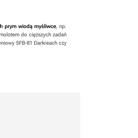
ch prym wiodą myśliwce
, np.
samolotem do cięższych zadań
eniowy SFB-81 Darkreach czy