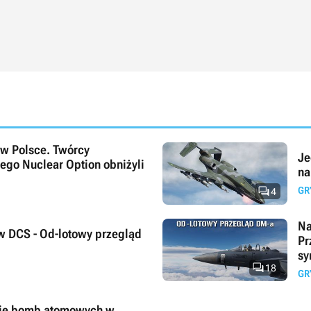
 w Polsce. Twórcy
Je
ego Nuclear Option obniżyli
na

GR
4
Na
 w DCS - Od-lotowy przegląd
Pr
sy

18
GR
nie bomb atomowych w