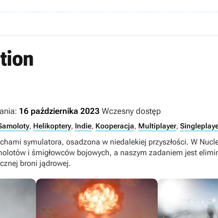
tion
ania:
16 października 2023
Wczesny dostęp
Samoloty
,
Helikoptery
,
Indie
,
Kooperacja
,
Multiplayer
,
Singleplaye
echami symulatora, osadzona w niedalekiej przyszłości. W Nucl
molotów i śmigłowców bojowych, a naszym zadaniem jest elimina
cznej broni jądrowej.