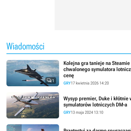
Wiadomości
Kolejna gra tanieje na Steamie
chwalonego symulatora lotnicz
cenę

1
GRY
17 kwietnia 2026 14:20
Wysyp premier, Duke i kłótnie
symulatorów lotniczych DM-a
GRY
13 maja 2024 13:10
Przetestuj za darmo spuszcza