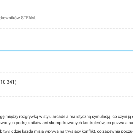
ytkowników STEAM.
10 341)
 między rozgrywką w stylu arcade a realistyczną symulacją, co czyni ją
anych podręczników ani skomplikowanych kontrolerów, co pozwala na sz
itwy, gdzie każda misja wpływa na trwający konflikt, co zapewnia poczucie