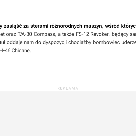
 zasiąść za sterami różnorodnych maszyn, wśród który
icket oraz T/A-30 Compass, a także FS-12 Revoker, będący 
ytuł oddaje nam do dyspozycji chociażby bombowiec uderz
H-46 Chicane.