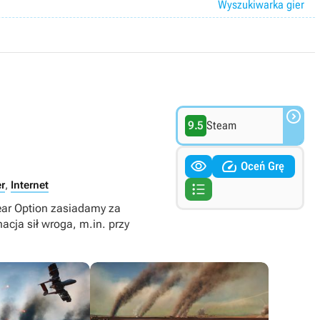
Wyszukiwarka gier

9.5
Steam


Oceń Grę
r
,
Internet

ear Option zasiadamy za
cja sił wroga, m.in. przy