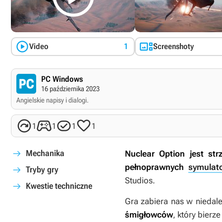


Video
1
Screenshoty
PC Windows
16 października 2023
Angielskie napisy i dialogi.




1
1
1
1
Mechanika
Nuclear Option
jest str
pełnoprawnych
symulat
Tryby gry
Studios.
Kwestie techniczne
Gra zabiera nas w niedale
śmigłowców
, który bierz