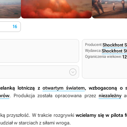
16
Producent:
Shockfront S
Wydawca:
Shockfront S
Ograniczenia wiekowe:
12

zelanką lotniczą z
otwartym światem
, wzbogaconą o 
orów
. Produkcja została opracowana przez
niezależny
au
ką przyszłość. W trakcie rozgrywki
wcielamy się w pilota 
e udział w starciach z siłami wroga.