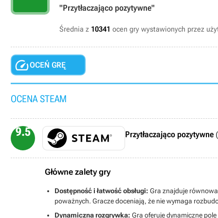
"Przytłaczająco pozytywne"
Średnia z
10341
ocen gry wystawionych przez uż

OCEŃ GRĘ
OCENA STEAM
9.5
Przytłaczająco pozytywne
(
Główne zalety gry
Dostępność i łatwość obsługi:
Gra znajduje równowagę
poważnych. Gracze doceniają, że nie wymaga rozbudow
Dynamiczna rozgrywka:
Gra oferuje dynamiczne pole b