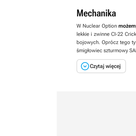
Mechanika
W
Nuclear Option
możemy
lekkie i zwinne CI-22 Cr
bojowych. Oprócz tego t
śmigłowiec szturmowy SA

Czytaj więcej