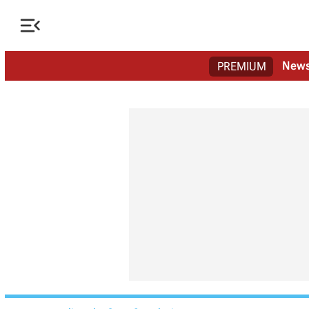

New
PREMIUM