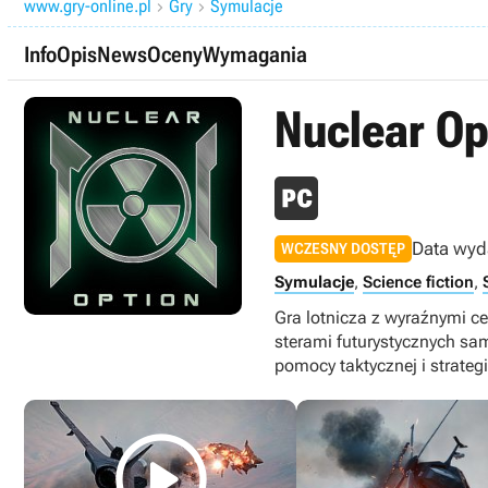
www.gry-online.pl
Gry
Symulacje


Info
Opis
News
Oceny
Wymagania
Nuclear Op
Data wyd
WCZESNY DOSTĘP
Symulacje
,
Science fiction
,
Gra lotnicza z wyraźnymi c
sterami futurystycznych sa
pomocy taktycznej i strategi
