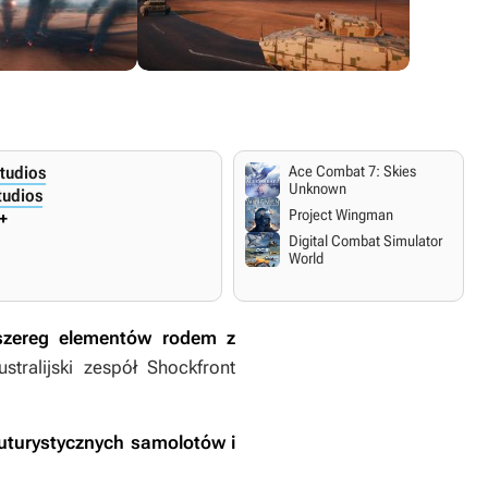
tudios
Ace Combat 7: Skies
Unknown
tudios
Project Wingman
+
Digital Combat Simulator
World
szereg elementów rodem z
stralijski zespół Shockfront
futurystycznych samolotów i