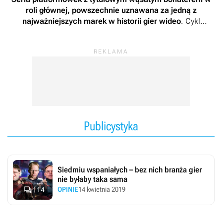
roli głównej, powszechnie uznawana za jedną z
najważniejszych marek w historii gier wideo
. Cykl
rozwijany jest przez koncern Nintendo i ukazuje się
wyłącznie na konsolach produkowanych przez tego
japońskiego producenta.
Publicystyka
Siedmiu wspaniałych – bez nich branża gier
nie byłaby taka sama

OPINIE
14 kwietnia 2019
114