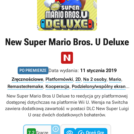
New Super Mario Bros. U Deluxe
Data wydania:
11 stycznia 2019
PO PREMIERZE
Zręcznościowe
,
Platformówki
,
2D
,
Na 2 osoby
,
Mario
,
Remaster/remake
,
Kooperacja
,
Podzielony/wspólny ekran
,
Tytuły ekskluzywne Nintendo
,
Multiplayer
,
Singleplayer
New Super Mario Bros U Deluxe to reedycja gry platformowej
dostępnej dotychczas na platformie Wii U. Wersja na Switcha
zawiera dodatkową zawartość w postaci DLC New Super Luigi
U oraz dwóch dodatkowych bohaterów.



7.2
Oceń Grę
Gracze