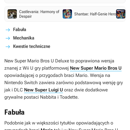
Castlevania: Harmony of
M
Shantae: Half-Genie Hero
Despair
C
Fabuła
Mechanika
Kwestie techniczne
New Super Mario Bros U Deluxe
to poprawiona wersja
znanej z Wii U gry platformowej
New Super Mario Bros U
opowiadającej o przygodach braci Mario. Wersja na
Nintendo Switch zawiera zarówno podstawową wersję gry
jak i DLC
New Super Luigi U
oraz dwie dodatkowe
grywalne postaci Nabbita i Toadette.
Fabuła
Podobnie jak w większości tytułów opowiadających o