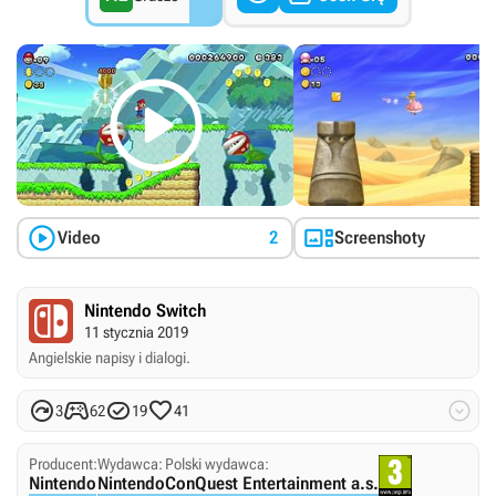



Video
2
Screenshoty
Nintendo Switch
11 stycznia 2019
Angielskie napisy i dialogi.





3
62
19
41
Producent:
Wydawca:
Polski wydawca:
Nintendo
Nintendo
ConQuest Entertainment a.s.