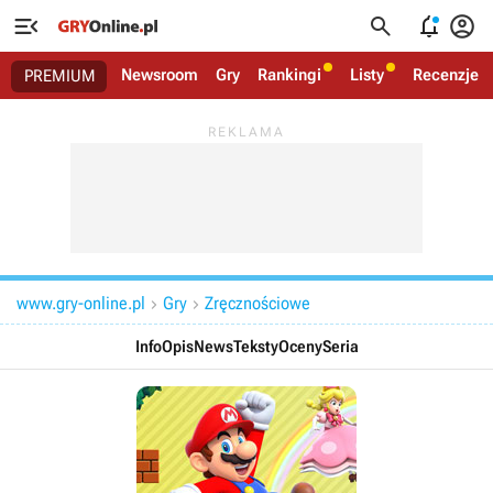




Newsroom
Gry
Rankingi
Listy
Recenzje
PREMIUM
www.gry-online.pl
Gry
Zręcznościowe


Info
Opis
News
Teksty
Oceny
Seria