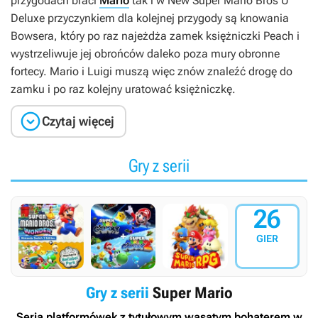
przygodach braci
Mario
tak i w
New Super Mario Bros U
Deluxe
przyczynkiem dla kolejnej przygody są knowania
Bowsera, który po raz najeżdża zamek księżniczki Peach i
wystrzeliwuje jej obrońców daleko poza mury obronne
fortecy. Mario i Luigi muszą więc znów znaleźć drogę do
zamku i po raz kolejny uratować księżniczkę.

Czytaj więcej
Gry z serii
26
GIER
Gry z serii
Super Mario
Seria platformówek z tytułowym wąsatym bohaterem w