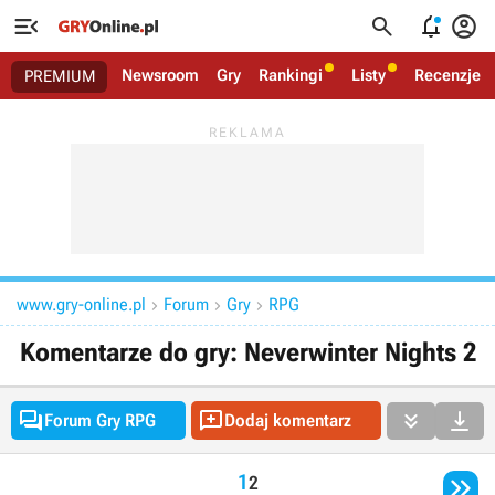




Newsroom
Gry
Rankingi
Listy
Recenzje
PREMIUM
www.gry-online.pl
Forum
Gry
RPG



Komentarze do gry: Neverwinter Nights 2




Forum Gry RPG
Dodaj komentarz

1
2