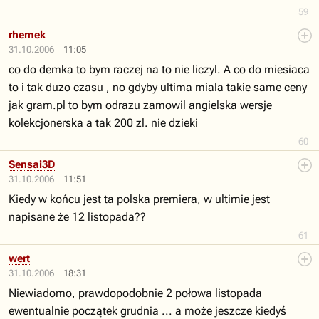
59
rhemek
31.10.2006
11:05
co do demka to bym raczej na to nie liczyl. A co do miesiaca
to i tak duzo czasu , no gdyby ultima miala takie same ceny
jak gram.pl to bym odrazu zamowil angielska wersje
kolekcjonerska a tak 200 zl. nie dzieki
60
Sensai3D
31.10.2006
11:51
Kiedy w końcu jest ta polska premiera, w ultimie jest
napisane że 12 listopada??
61
wert
31.10.2006
18:31
Niewiadomo, prawdopodobnie 2 połowa listopada
ewentualnie początek grudnia ... a może jeszcze kiedyś