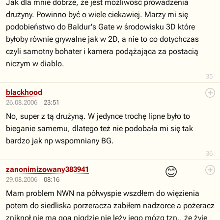
Jak dla mnie dobrze, że jest możliwość prowadzenia
drużyny. Powinno być o wiele ciekawiej. Marzy mi się
podobieństwo do Baldur's Gate w środowisku 3D które
byłoby równie grywalne jak w 2D, a nie to co dotychczas
czyli samotny bohater i kamera podążająca za postacią
niczym w diablo.
35
blackhood
26.08.2006
23:51
No, super z tą drużyną. W jedynce trochę lipne było to
bieganie samemu, dlatego też nie podobała mi się tak
bardzo jak np wspomniany BG.
36
😊
zanonimizowany383941
29.08.2006
08:16
Mam problem NWN na półwyspie wszdłem do więzienia
potem do siedliska porzeracza zabiłem nadzorce a pożeracz
zniknoł nie ma goa nigdzie nie leży jego mózg tzn., że żyje