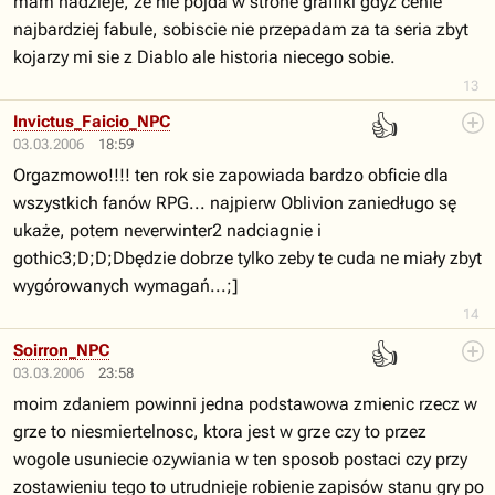
mam nadzieje, ze nie pojda w strone grafilki gdyz cenie
najbardziej fabule, sobiscie nie przepadam za ta seria zbyt
kojarzy mi sie z Diablo ale historia niecego sobie.
13
👍
Invictus_Faicio_NPC
03.03.2006
18:59
Orgazmowo!!!! ten rok sie zapowiada bardzo obficie dla
wszystkich fanów RPG... najpierw Oblivion zaniedługo sę
ukaże, potem neverwinter2 nadciagnie i
gothic3;D;D;Dbędzie dobrze tylko zeby te cuda ne miały zbyt
wygórowanych wymagań...;]
14
👍
Soirron_NPC
03.03.2006
23:58
moim zdaniem powinni jedna podstawowa zmienic rzecz w
grze to niesmiertelnosc, ktora jest w grze czy to przez
wogole usuniecie ozywiania w ten sposob postaci czy przy
zostawieniu tego to utrudnieje robienie zapisów stanu gry po