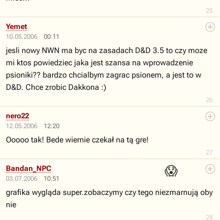
25
Yemet
10.05.2006
00:11
jesli nowy NWN ma byc na zasadach D&D 3.5 to czy moze
mi ktos powiedziec jaka jest szansa na wprowadzenie
psioniki?? bardzo chcialbym zagrac psionem, a jest to w
D&D. Chce zrobic Dakkona :)
26
nero22
12.05.2006
12:20
Ooooo tak! Bede wiernie czekał na tą gre!
27
😱
Bandan_NPC
03.07.2006
10:51
grafika wygląda super.zobaczymy czy tego niezmarnują oby
nie
28