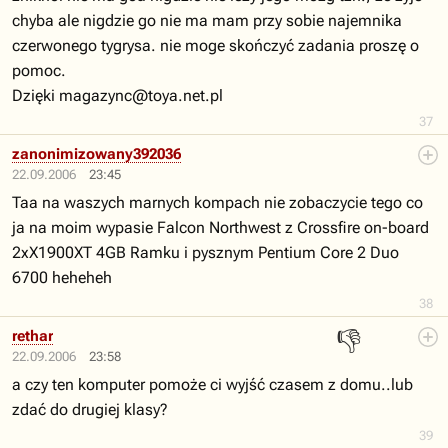
chyba ale nigdzie go nie ma mam przy sobie najemnika
czerwonego tygrysa. nie moge skończyć zadania proszę o
pomoc.
Dzięki
magazync@toya.net.pl
37
zanonimizowany392036
22.09.2006
23:45
Taa na waszych marnych kompach nie zobaczycie tego co
ja na moim wypasie Falcon Northwest z Crossfire on-board
2xX1900XT 4GB Ramku i pysznym Pentium Core 2 Duo
6700 heheheh
38
👎
rethar
22.09.2006
23:58
a czy ten komputer pomoże ci wyjść czasem z domu..lub
zdać do drugiej klasy?
39