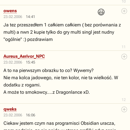
10
😃
owens
23.02.2006
14:41
Ja tez przeszedłem 1 całkiem całkiem ( bez porównania z
multi) a nwn 2 kupie tylko do gry multi singl jest nudny
"ogólnie" :) pozdrawiam
11
Aureus_Aerivor_NPC
23.02.2006
15:45
A to na pierwszym obrazku to co? Wywerny?
Nie ma kolca jadowego, nie ten kolor, nie ta wielkość. W
dodatku z rogami.
A może to smokowcy....z Dragonlance xD.
12
qweks
23.02.2006
16:06
Ciekaw jestem czym nas programisci Obsidian uracza,