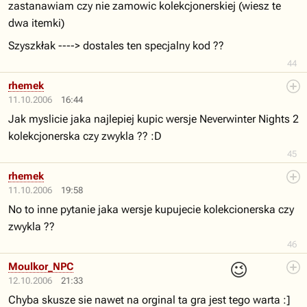
zastanawiam czy nie zamowic kolekcjonerskiej (wiesz te
dwa itemki)
Szyszkłak ----> dostales ten specjalny kod ??
44
rhemek
11.10.2006
16:44
Jak myslicie jaka najlepiej kupic wersje Neverwinter Nights 2
kolekcjonerska czy zwykla ?? :D
45
rhemek
11.10.2006
19:58
No to inne pytanie jaka wersje kupujecie kolekcionerska czy
zwykla ??
46
😉
Moulkor_NPC
12.10.2006
21:33
Chyba skusze sie nawet na orginal ta gra jest tego warta :]