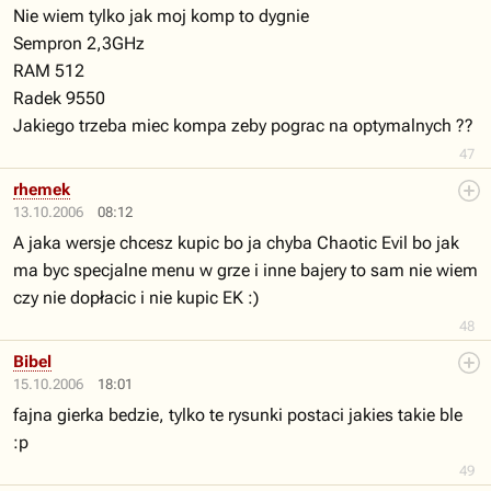
Nie wiem tylko jak moj komp to dygnie
Sempron 2,3GHz
RAM 512
Radek 9550
Jakiego trzeba miec kompa zeby pograc na optymalnych ??
47
rhemek
13.10.2006
08:12
A jaka wersje chcesz kupic bo ja chyba Chaotic Evil bo jak
ma byc specjalne menu w grze i inne bajery to sam nie wiem
czy nie dopłacic i nie kupic EK :)
48
Bibel
15.10.2006
18:01
fajna gierka bedzie, tylko te rysunki postaci jakies takie ble
:p
49