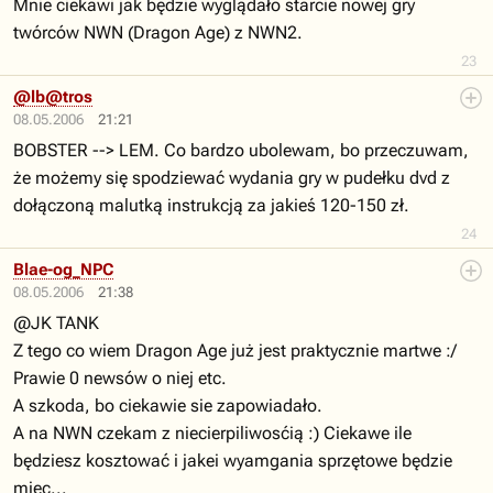
Mnie ciekawi jak będzie wyglądało starcie nowej gry
twórców NWN (Dragon Age) z NWN2.
23
@lb@tros
08.05.2006
21:21
BOBSTER --> LEM. Co bardzo ubolewam, bo przeczuwam,
że możemy się spodziewać wydania gry w pudełku dvd z
dołączoną malutką instrukcją za jakieś 120-150 zł.
24
Blae-og_NPC
08.05.2006
21:38
@JK TANK
Z tego co wiem Dragon Age już jest praktycznie martwe :/
Prawie 0 newsów o niej etc.
A szkoda, bo ciekawie sie zapowiadało.
A na NWN czekam z niecierpiliwosćią :) Ciekawe ile
będziesz kosztować i jakei wyamgania sprzętowe będzie
miec...