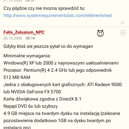
21.10.2006
09:37
Czy pójdzie czy nie mozna sprawdzić tu:
http://www.systemrequirementslab.com/referrer/srtest
52
😈
Felix_Zelusium_NPC
26.10.2006
08:14
Gdyby ktoś sie jeszcze pytał co do wymagan
Minimalne wymagania:
Windows(R) XP lub 2000 z najnowszymi uaktualnieniami
Procesor: Pentium(R) 4 2.4 GHz lub jego odpowiednik
512 MB RAM
Jedna z obsługiwanych kart graficznych: ATI Radeon 9500
lub NVIDIA GeForce FX 5700
Karta dźwiękowa zgodna z DirectX 8.1
Napęd DVD 6x lub szybszy
4.9 GB miejsca na twardym dysku na instalację (zalecane
pozostawienie dodatkowo 1GB na dysku twardym po
instalacji gry)