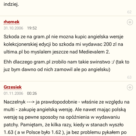
indziej.
62
rhemek
31.10.2006
19:52
Szkoda ze na gram.pl nie mozna kupic angielska wersje
kolekcjonerskiej edycji bo szkoda mi wydawac 200 zl na
ultima.pl bo myslalem jeszcze nad Medievalem 2.
Ehh dlaczego gram.pl zrobilo nam takie swinstwo :/ (tak to
juz bym dawno od nich zamowil ale po angielsku)
63
Grzesiek
01.11.2006
00:26
Naczelnyk ---> ja prawdopodobnie - właśnie ze względu na
multi - zakupię angielską wersję. Ale nawet mając polską
wersję są pewne sposoby na opóźnienia w wydawaniu
patchy. Pamiętam, że kilka razy, kiedy w stanach wyszło
1.63 ( a w Polsce było 1.62 ), ja bez problemu pykałem po