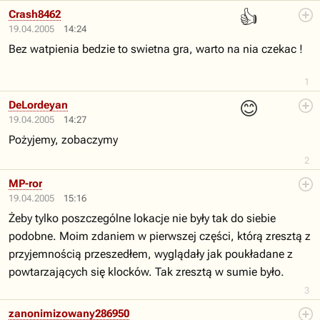
👍
Crash8462
19.04.2005
14:24
Bez watpienia bedzie to swietna gra, warto na nia czekac !
1
😊
DeLordeyan
19.04.2005
14:27
Pożyjemy, zobaczymy
2
MP-ror
19.04.2005
15:16
Żeby tylko poszczególne lokacje nie były tak do siebie
podobne. Moim zdaniem w pierwszej części, którą zresztą z
przyjemnością przeszedłem, wyglądały jak poukładane z
powtarzających się klocków. Tak zresztą w sumie było.
3
zanonimizowany286950