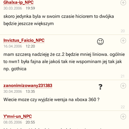
Ghalxa-ip_NPC
30.03.2006
19:59
skoro jedynka byla w swoim czasie hiciorem to dwójka
będzie jeszcze większym
20
😉
Invictus_Faicio_NPC
16.04.2006
12:20
mam szczerą nadzieję że cz.2 będzie mniej liniowa. ogólnie
to nwn1 była fajna ale jakoś tak nie wspominam jej tak jak
np. gothica
21
❓
zanonimizowany231383
30.04.2006
13:35
Wiecie moze czy wyjdzie wersja na xboxa 360 ?
22
Y'mvi-un_NPC
08.05.2006
20:55