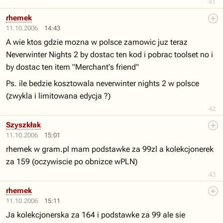
41
rhemek
11.10.2006
14:43
A wie ktos gdzie mozna w polsce zamowic juz teraz
Neverwinter Nights 2 by dostac ten kod i pobrac toolset no i
by dostac ten item "Merchant's friend"
Ps. ile bedzie kosztowala neverwinter nights 2 w polsce
(zwykla i limitowana edycja ?)
42
Szyszkłak
11.10.2006
15:01
rhemek w gram.pl mam podstawke za 99zl a kolekcjonerek
za 159 (oczywiscie po obnizce wPLN)
43
rhemek
11.10.2006
15:11
Ja kolekcjonerska za 164 i podstawke za 99 ale sie