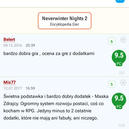
Neverwinter Nights 2
Encyklopedia Gier
Belert
6
09.12.2016
20:39
bardzo dobra gra , ocena za gre z dodatkami
9.5
PC
337
Mix77
5
12.07.2017
16:59
Świetna podstawka i bardzo dobry dodatek - Maska
9.5
Zdrajcy. Ogromny system rozwoju postaci, coś co
PC
kocham w RPG. Jedyny minus to 2 ostatnie
dodatki, które nie mają ani fabuły, ani niczego.
338