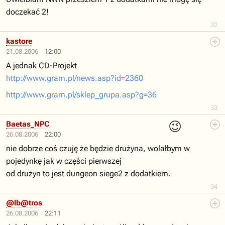
doczekać 2!
32
kastore
21.08.2006
12:00
A jednak CD-Projekt
http://www.gram.pl/news.asp?id=2360
http://www.gram.pl/sklep_grupa.asp?g=36
33
😉
Baetas_NPC
26.08.2006
22:00
nie dobrze coś czuję że będzie drużyna, wolałbym w
pojedynkę jak w części pierwszej
od drużyn to jest dungeon siege2 z dodatkiem.
34
@lb@tros
26.08.2006
22:11