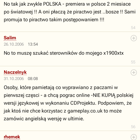
No tak jak zwykle POLSKA - premiera w polsce 2 miesiace
po światowej !! A oni płaczą że piractwo jest ..bosze !! Sami
promuja to piractwo takim postępowaniem !!!
54
Salim
26.10.2006
13:54
No to muszę szukać sterowników do mojego x1900xtx
55
Naczelnyk
31.10.2006
08:08
Osoby, które pamietają co wyprawiano z paczami w
pierwszej częsci - a chcą pograc online -NIE KUPIĄ polskiej
wersji językowej w wykonaniu CDProjektu. Podpowiem, że
jak ktoś nie chce korzystac z gameplay.co.uk to może
zamówic angielską wersję w ultimie.
56
rhemek