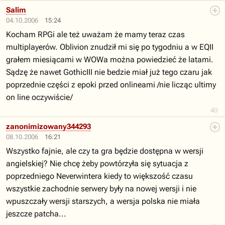
Salim
04.10.2006
15:24
Kocham RPGi ale też uważam że mamy teraz czas
multiplayerów. Oblivion znudził mi się po tygodniu a w EQII
grałem miesiącami w WOWa można powiedzieć że latami.
Sądzę że nawet GothicIII nie bedzie miał już tego czaru jak
poprzednie części z epoki przed onlineami /nie licząc ultimy
on line oczywiście/
40
zanonimizowany344293
08.10.2006
16:21
Wszystko fajnie, ale czy ta gra będzie dostępna w wersji
angielskiej? Nie chcę żeby powtórzyła się sytuacja z
poprzedniego Neverwintera kiedy to większość czasu
wszystkie zachodnie serwery były na nowej wersji i nie
wpuszczały wersji starszych, a wersja polska nie miała
jeszcze patcha...