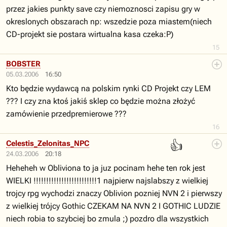
przez jakies punkty save czy niemoznosci zapisu gry w
okreslonych obszarach np: wszedzie poza miastem(niech
CD-projekt sie postara wirtualna kasa czeka:P)
15
BOBSTER
05.03.2006
16:50
Kto będzie wydawcą na polskim rynki CD Projekt czy LEM
??? I czy zna ktoś jakiś sklep co będzie można złożyć
zamówienie przedpremierowe ???
16
👍
Celestis_Zelonitas_NPC
24.03.2006
20:18
Heheheh w Obliviona to ja juz pocinam hehe ten rok jest
WIELKI !!!!!!!!!!!!!!!!!!!!!!!!!1 najpierw najslabszy z wielkiej
trojcy rpg wychodzi znaczy Oblivion pozniej NVN 2 i pierwszy
z wielkiej trójcy Gothic CZEKAM NA NVN 2 I GOTHIC LUDZIE
niech robia to szybciej bo zmula ;) pozdro dla wszystkich