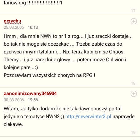
fanow rpg !!!!!!!!!!!!!!!!!!!!!1
17
qrzychu
25.03.2006
10:13
Hmm , dla mnie NWN to nr 1 z rpg... I juz sraczki dostaje ,
bo tak nie moge sie doczekac ... Trzeba zabic czas do
czerwca innymi tytulami... Np. teraz kupilem se Chaos
Theory .. i juz pare dni z glowy ... potem moze Oblivion i
kolejne pare ..:)
Pozdrawiam wszystkich chorych na RPG !
18
zanonimizowany346904
30.03.2006
19:56
Witam, Ja tylko dodam że nie tak dawno ruszył portal
jedynie o tematyce NWN2 ;)
http://neverwinter2.pl
naprawde
ciekawe.
19