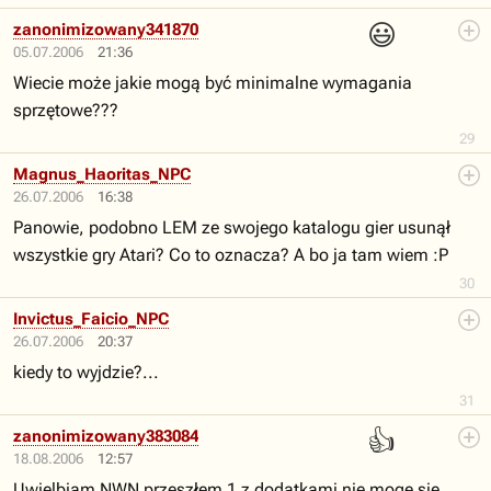
😃
zanonimizowany341870
05.07.2006
21:36
Wiecie może jakie mogą być minimalne wymagania
sprzętowe???
29
Magnus_Haoritas_NPC
26.07.2006
16:38
Panowie, podobno LEM ze swojego katalogu gier usunął
wszystkie gry Atari? Co to oznacza? A bo ja tam wiem :P
30
Invictus_Faicio_NPC
26.07.2006
20:37
kiedy to wyjdzie?...
31
👍
zanonimizowany383084
18.08.2006
12:57
Uwielbiam NWN przeszłem 1 z dodatkami nie mogę się