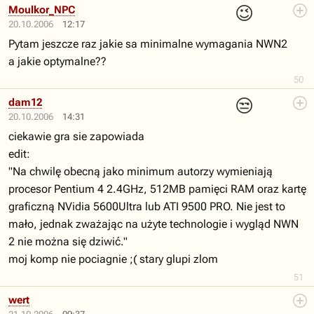
😉
Moulkor_NPC
20.10.2006
12:17
Pytam jeszcze raz jakie sa minimalne wymagania NWN2
a jakie optymalne??
50
😒
dam12
20.10.2006
14:31
ciekawie gra sie zapowiada
edit:
"Na chwilę obecną jako minimum autorzy wymieniają
procesor Pentium 4 2.4GHz, 512MB pamięci RAM oraz kartę
graficzną NVidia 5600Ultra lub ATI 9500 PRO. Nie jest to
mało, jednak zważając na użyte technologie i wygląd NWN
2 nie można się dziwić."
moj komp nie pociagnie ;( stary glupi zlom
51
wert