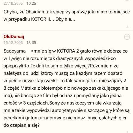
27.10.2005
10:25
Chyba, że Obsidian tak spieprzy sprawę jak miało to miejsce
w przypadku KOTOR II... Oby nie...
4
OldDorsaj
15.12.2005
13:35
Sadoyama--->mnie się w KOTORA 2 grało równie dobrze co
w 1,więc nie rozumię tak drastycznych wypowiedzi-co
spieprzyli-to że dali to samo tylko więcej?Rozumiem ze
należysz do ludzi którzy muszą za kazdym razem dostać
zupełnie nowe "fajerwerki".To tak samo jak ci mieszający 2 i
3 część Matrixa z błotem(bo nic nowego zaskakującego nie
ma),nie bacząc że film był od razu pomyślany jako jedna
całość w 3 częściach.Sorry że naskoczyłem ale wkurzają
mnie takie wypowiedzi autorytatywnie niszczące gry które są
perełkami gatunku-naprawdę nie masz innych,słabych gier
do czepiania się?
5