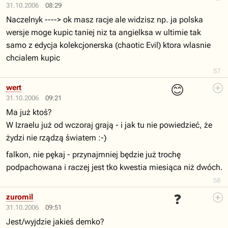
31.10.2006
08:29
Naczelnyk ----> ok masz racje ale widzisz np. ja polska
wersje moge kupic taniej niz ta angielksa w ultimie tak
samo z edycja kolekcjonerska (chaotic Evil) ktora wlasnie
chcialem kupic
57
😊
wert
31.10.2006
09:21
Ma już ktoś?
W Izraelu już od wczoraj grają - i jak tu nie powiedzieć, że
żydzi nie rządzą światem :-)
falkon, nie pękaj - przynajmniej będzie już trochę
podpachowana i raczej jest tko kwestia miesiąca niż dwóch.
58
❓
zuromil
31.10.2006
09:51
Jest/wyjdzie jakieś demko?