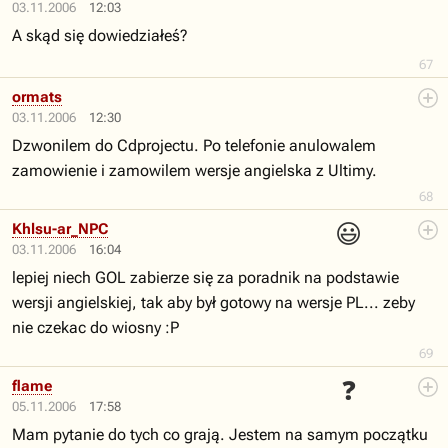
03.11.2006
12:03
A skąd się dowiedziałeś?
67
ormats
03.11.2006
12:30
Dzwonilem do Cdprojectu. Po telefonie anulowalem
zamowienie i zamowilem wersje angielska z Ultimy.
68
😃
Khlsu-ar_NPC
03.11.2006
16:04
lepiej niech GOL zabierze się za poradnik na podstawie
wersji angielskiej, tak aby był gotowy na wersje PL... zeby
nie czekac do wiosny :P
69
❓
flame
05.11.2006
17:58
Mam pytanie do tych co grają. Jestem na samym początku