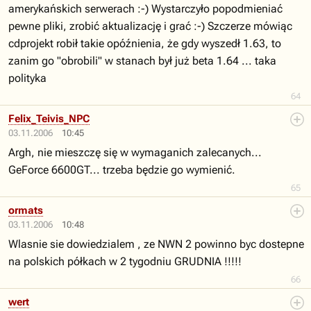
amerykańskich serwerach :-) Wystarczyło popodmieniać
pewne pliki, zrobić aktualizację i grać :-) Szczerze mówiąc
cdprojekt robił takie opóźnienia, że gdy wyszedł 1.63, to
zanim go "obrobili" w stanach był już beta 1.64 ... taka
polityka
64
Felix_Teivis_NPC
03.11.2006
10:45
Argh, nie mieszczę się w wymaganich zalecanych...
GeForce 6600GT... trzeba będzie go wymienić.
65
ormats
03.11.2006
10:48
Wlasnie sie dowiedzialem , ze NWN 2 powinno byc dostepne
na polskich półkach w 2 tygodniu GRUDNIA !!!!!
66
wert