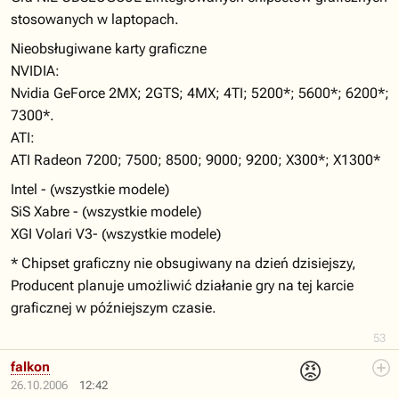
stosowanych w laptopach.
Nieobsługiwane karty graficzne
NVIDIA:
Nvidia GeForce 2MX; 2GTS; 4MX; 4TI; 5200*; 5600*; 6200*;
7300*.
ATI:
ATI Radeon 7200; 7500; 8500; 9000; 9200; X300*; X1300*
Intel - (wszystkie modele)
SiS Xabre - (wszystkie modele)
XGI Volari V3- (wszystkie modele)
* Chipset graficzny nie obsugiwany na dzień dzisiejszy,
Producent planuje umożliwić działanie gry na tej karcie
graficznej w późniejszym czasie.
53
😡
falkon
26.10.2006
12:42