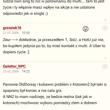
ludzie nwn sing to nic w porównaniu do multi... tam to jest
życie i ty włąsnie masz wpływ na akcje a nie ustalone
odpowiedzi jak w single ;)
8
😜
grzesiek16
21.01.2006
10:55
Zeur ---> dokładnie, ja przeszedłem 1, SoU, a HotU już nie,
bo kupiłem jedynie po to, by mieć kontakt z multi. A Uber to
dopiero życie :]
9
Galettor_NPC
23.02.2006
14:22
Panowie OldDorsaj i kubawrc problem z Kotorem2 był taki iz
spaprany był koniec a nie cala gra.
A NN2 to mam nadzieje, ze bedzie realna (tak jak w
kotorach) mozliwosc wyboru pomiedzy zlem a dobrem