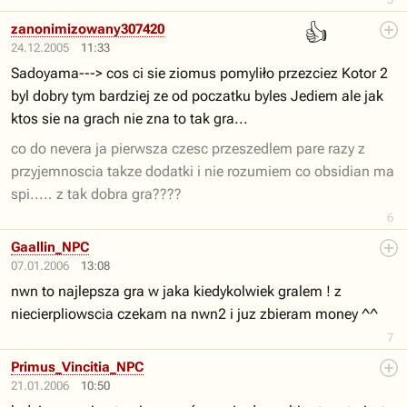
👍
zanonimizowany307420
24.12.2005
11:33
Sadoyama---> cos ci sie ziomus pomyliło przezciez Kotor 2
byl dobry tym bardziej ze od poczatku byles Jediem ale jak
ktos sie na grach nie zna to tak gra...
co do nevera ja pierwsza czesc przeszedlem pare razy z
przyjemnoscia takze dodatki i nie rozumiem co obsidian ma
spi..... z tak dobra gra????
6
Gaallin_NPC
07.01.2006
13:08
nwn to najlepsza gra w jaka kiedykolwiek gralem ! z
niecierpliowscia czekam na nwn2 i juz zbieram money ^^
7
Primus_Vincitia_NPC
21.01.2006
10:50