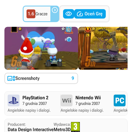



1.6
Oceń Grę
Gracze

Screenshoty
9
PlayStation 2
Nintendo Wii
P
7 grudnia 2007
7 grudnia 2007
1 
Angielskie napisy i dialogi.
Angielskie napisy i dialogi.
Angielskie 
Producent:
Wydawca:
Data Design Interactive
Metro3D