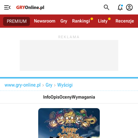




Newsroom
Gry
Rankingi
Listy
Recenzje
PREMIUM
www.gry-online.pl
Gry
Wyścigi


Info
Opis
Oceny
Wymagania