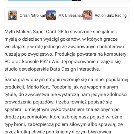
Crash Nitro Kart
MX Unleashed
Action Girlz Racing
Myth Makers Super Card GP
to stworzone specjalnie z
myślą o dzieciach wyścigi gokartów, w których gracze
wcielają się w rolę jednego ze zwariowanych bohaterów i
ruszają po zwycięstwo. Produkcja powstała na komputery
PC oraz konsole PS2 i Wii. Jej opracowaniem zajęło się
studio deweloperskie Data Design Interactive.
Sama gra w dużym stopniu wzoruje się na innej popularnej
produkcji,
Mario Kart
. Podobnie jak we wspomnianym
tytule, do zwycięstwa nie wystarczą nam jedynie zdolności
prowadzenia pojazdów, trzeba również popisać się
sprytem i umiejętnym wykorzystaniem znalezionych po
drodze przedmiotów, które uzbroją nasz pojazd w różne
typy broni, zabezpieczą polem siłowym albo sprawią, że
przez krótką chwilę pomkniemy niczym błyskawica.