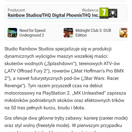
Producent:
Wydawca:
Rainbow Studios/THQ Digital Phoenix
THQ Inc.
Need for Speed:
Midnight Club 3: DUB
Underground 2
Edition
Studio Rainbow Studios specjalizuje się w produkcji
dynamicznych wyścigów maszyn wszelkiej maści:
skuterów wodnych („Splashdown”), terenowych ATV-ów
(„ATV Offroad Fury 2”), rowerów („Mat Hoffman's Pro BMX
2”), a nawet futurystycznych pod-ów („Star Wars: Racer
Revenge”). Tym razem przyszedł czas na debiut
motocrossowy na PlayStation 2. „MX Unleashed” zaprasza
miłośników podniebnych skoków oraz efektownych trików
na 50 tras pełnych kurzu, brudu i błota.
Gra oferuje dwa główne tryby zabawy: karierę (
career mode
)
oraz styl wolny (
freestyle mode
). W pierwszym przypadku