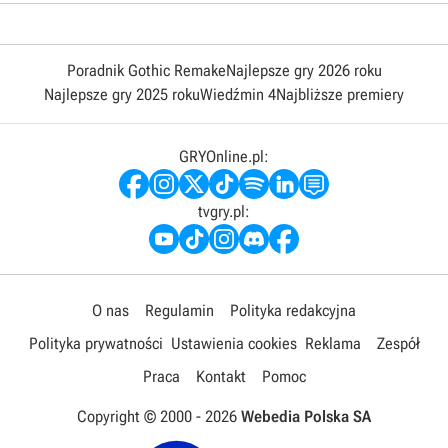
Poradnik Gothic Remake
Najlepsze gry 2026 roku
Najlepsze gry 2025 roku
Wiedźmin 4
Najbliższe premiery
GRYOnline.pl:
tvgry.pl:
O nas
Regulamin
Polityka redakcyjna
Polityka prywatności
Ustawienia cookies
Reklama
Zespół
Praca
Kontakt
Pomoc
Copyright © 2000 -
2026
Webedia Polska SA