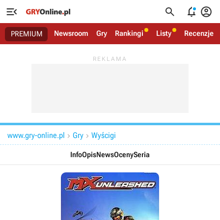




Newsroom
Gry
Rankingi
Listy
Recenzje
PREMIUM
www.gry-online.pl
Gry
Wyścigi


Info
Opis
News
Oceny
Seria