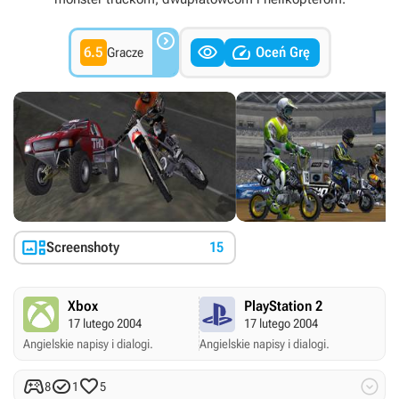



6.5
Oceń Grę
Gracze

Screenshoty
15
Xbox
PlayStation 2
17 lutego 2004
17 lutego 2004
Angielskie napisy i dialogi.
Angielskie napisy i dialogi.




8
1
5