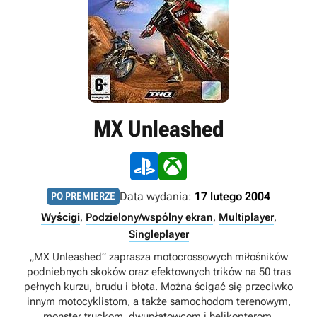
MX Unleashed
Data wydania:
17 lutego 2004
PO PREMIERZE
Wyścigi
,
Podzielony/wspólny ekran
,
Multiplayer
,
Singleplayer
„MX Unleashed” zaprasza motocrossowych miłośników
podniebnych skoków oraz efektownych trików na 50 tras
pełnych kurzu, brudu i błota. Można ścigać się przeciwko
innym motocyklistom, a także samochodom terenowym,
monster truckom, dwupłatowcom i helikopterom.