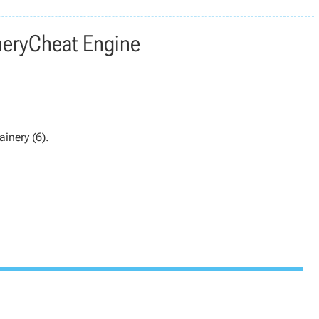
nery
Cheat Engine
ainery (6).