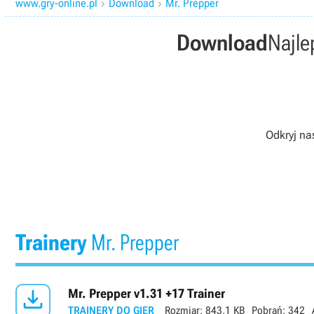
www.gry-online.pl
Download
Mr. Prepper


Download
Najle
Odkryj na
Trainery
Mr. Prepper

Mr. Prepper v1.31 +17 Trainer
TRAINERY DO GIER
Rozmiar:
843,1 KB
Pobrań:
342