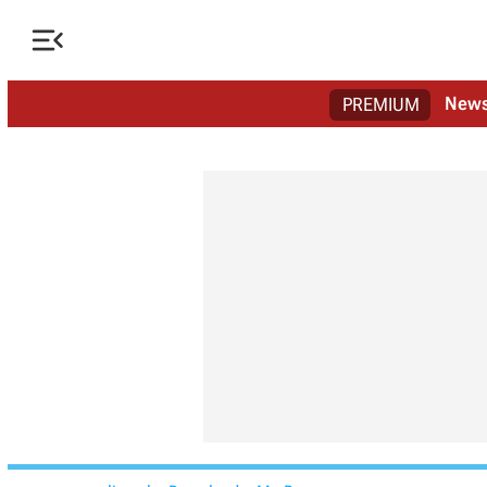

New
PREMIUM