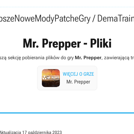
psze
Nowe
Mody
Patche
Gry / Dema
Trai
Mr. Prepper - Pliki
szą sekcję pobierania plików do gry
Mr. Prepper
, zawierającą tr
WIĘCEJ O GRZE
Mr. Prepper
Aktualizacja
17 października 2023