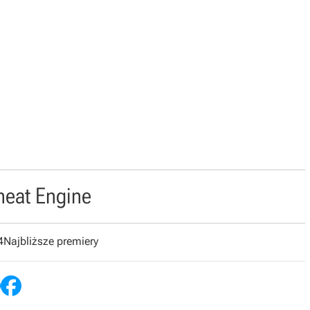
heat Engine
4
Najbliższe premiery