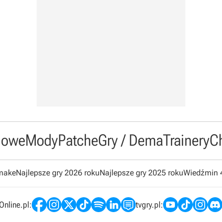
owe
Mody
Patche
Gry / Dema
Trainery
C
emake
Najlepsze gry 2026 roku
Najlepsze gry 2025 roku
Wiedźmin 
nline.pl:
tvgry.pl: