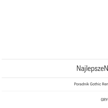
Najlepsze
N
Poradnik Gothic R
GRYO