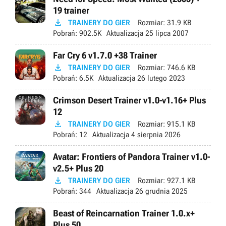
19 trainer

TRAINERY DO GIER
Rozmiar:
31.9 KB
Pobrań:
902.5K
Aktualizacja
25 lipca 2007
Far Cry 6 v1.7.0 +38 Trainer

TRAINERY DO GIER
Rozmiar:
746.6 KB
Pobrań:
6.5K
Aktualizacja
26 lutego 2023
Crimson Desert Trainer v1.0-v1.16+ Plus
12

TRAINERY DO GIER
Rozmiar:
915.1 KB
Pobrań:
12
Aktualizacja
4 sierpnia 2026
Avatar: Frontiers of Pandora Trainer v1.0-
v2.5+ Plus 20

TRAINERY DO GIER
Rozmiar:
927.1 KB
Pobrań:
344
Aktualizacja
26 grudnia 2025
Beast of Reincarnation Trainer 1.0.x+
Plus 50