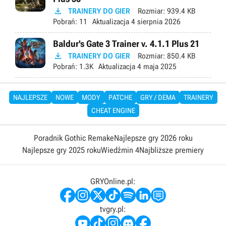

TRAINERY DO GIER
Rozmiar:
939.4 KB
Pobrań:
11
Aktualizacja
4 sierpnia 2026
Baldur's Gate 3 Trainer v. 4.1.1 Plus 21

TRAINERY DO GIER
Rozmiar:
850.4 KB
Pobrań:
1.3K
Aktualizacja
4 maja 2025
NAJLEPSZE
NOWE
MODY
PATCHE
GRY / DEMA
TRAINERY
CHEAT ENGINE
Poradnik Gothic Remake
Najlepsze gry 2026 roku
Najlepsze gry 2025 roku
Wiedźmin 4
Najbliższe premiery
GRYOnline.pl:
tvgry.pl: