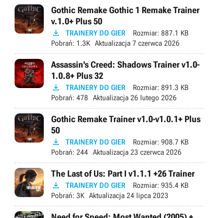
Gothic Remake Gothic 1 Remake Trainer
v.1.0+ Plus 50

TRAINERY DO GIER
Rozmiar:
887.1 KB
Pobrań:
1.3K
Aktualizacja
7 czerwca 2026
Assassin's Creed: Shadows Trainer v1.0-
1.0.8+ Plus 32

TRAINERY DO GIER
Rozmiar:
891.3 KB
Pobrań:
478
Aktualizacja
26 lutego 2026
Gothic Remake Trainer v1.0-v1.0.1+ Plus
50

TRAINERY DO GIER
Rozmiar:
908.7 KB
Pobrań:
244
Aktualizacja
23 czerwca 2026
The Last of Us: Part I v1.1.1 +26 Trainer

TRAINERY DO GIER
Rozmiar:
935.4 KB
Pobrań:
3K
Aktualizacja
24 lipca 2023
Need for Speed: Most Wanted (2005) +