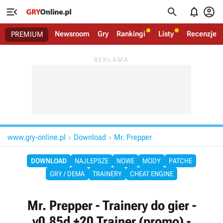




Newsroom
Gry
Rankingi
Listy
Recenzje
PREMIUM
www.gry-online.pl
Download
Mr. Prepper


DOWNLOAD
NAJLEPSZE
NOWE
MODY
PATCHE
GRY / DEMA
TRAINERY
CHEAT ENGINE
Mr. Prepper - Trainery do gier -
v0.85d +20 Trainer (promo) -