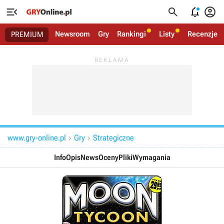




Newsroom
Gry
Rankingi
Listy
Recenzje
PREMIUM
www.gry-online.pl
Gry
Strategiczne


Info
Opis
News
Oceny
Pliki
Wymagania