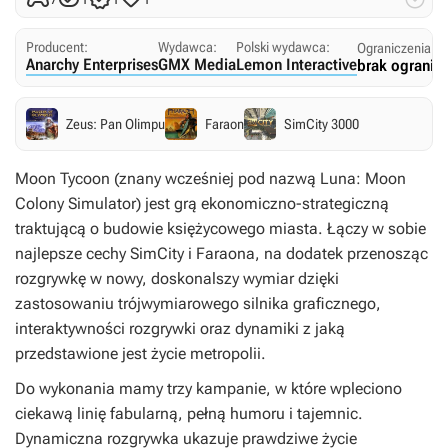
Producent:
Wydawca:
Polski wydawca:
Ograniczenia w
Anarchy Enterprises
GMX Media
Lemon Interactive
brak ogranic
Zeus: Pan Olimpu
Faraon
SimCity 3000
Moon Tycoon (znany wcześniej pod nazwą Luna: Moon
Colony Simulator) jest grą ekonomiczno-strategiczną
traktującą o budowie księżycowego miasta. Łączy w sobie
najlepsze cechy SimCity i Faraona, na dodatek przenosząc
rozgrywkę w nowy, doskonalszy wymiar dzięki
zastosowaniu trójwymiarowego silnika graficznego,
interaktywności rozgrywki oraz dynamiki z jaką
przedstawione jest życie metropolii.
Do wykonania mamy trzy kampanie, w które wpleciono
ciekawą linię fabularną, pełną humoru i tajemnic.
Dynamiczna rozgrywka ukazuje prawdziwe życie