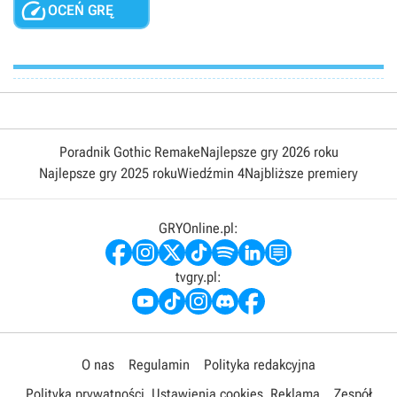

OCEŃ GRĘ
Poradnik Gothic Remake
Najlepsze gry 2026 roku
Najlepsze gry 2025 roku
Wiedźmin 4
Najbliższe premiery
GRYOnline.pl:
tvgry.pl:
O nas
Regulamin
Polityka redakcyjna
Polityka prywatności
Ustawienia cookies
Reklama
Zespół