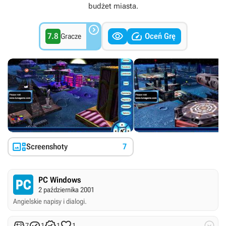
budżet miasta.



7.8
Oceń Grę
Gracze

Screenshoty
7
PC Windows
2 października 2001
Angielskie napisy i dialogi.





7
1
1
1