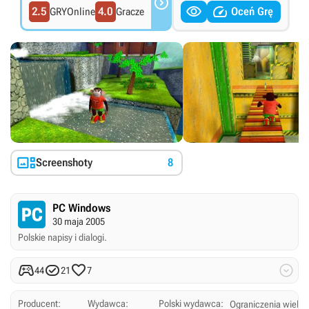



2.5
4.0
Oceń Grę
GRYOnline
Gracze

Screenshoty
8
PC Windows
30 maja 2005
Polskie napisy i dialogi.




44
21
7
Producent:
Wydawca:
Polski wydawca:
Ograniczenia wieko