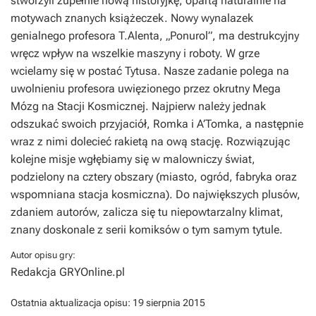
stworzyli zupełnie nową historyjkę, opartą naturalnie na
motywach znanych książeczek. Nowy wynalazek
genialnego profesora T.Alenta, „Ponurol”, ma destrukcyjny
wręcz wpływ na wszelkie maszyny i roboty. W grze
wcielamy się w postać Tytusa. Nasze zadanie polega na
uwolnieniu profesora uwięzionego przez okrutny Mega
Mózg na Stacji Kosmicznej. Najpierw należy jednak
odszukać swoich przyjaciół, Romka i A’Tomka, a następnie
wraz z nimi dolecieć rakietą na ową stację. Rozwiązując
kolejne misje wgłębiamy się w malowniczy świat,
podzielony na cztery obszary (miasto, ogród, fabryka oraz
wspomniana stacja kosmiczna). Do największych plusów,
zdaniem autorów, zalicza się tu niepowtarzalny klimat,
znany doskonale z serii komiksów o tym samym tytule.
Autor opisu gry:
Redakcja GRYOnline.pl
Ostatnia aktualizacja opisu:
19 sierpnia 2015