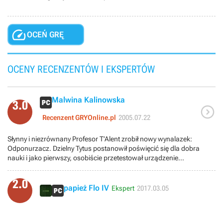

OCEŃ GRĘ
OCENY RECENZENTÓW I EKSPERTÓW
Malwina Kalinowska
3.0

Recenzent GRYOnline.pl
2005.07.22
Słynny i niezrównany Profesor T’Alent zrobił nowy wynalazek:
Odponurzacz. Dzielny Tytus postanowił poświęcić się dla dobra
nauki i jako pierwszy, osobiście przetestował urządzenie...
2.0
papież Flo IV
Ekspert
2017.03.05