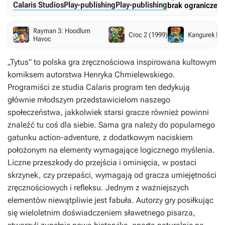
Calaris Studios
Play-publishing
Play-publishing
brak ograniczeń
Rayman 3: Hoodlum
Croc 2 (1999)
Kangurek Ka
Havoc
„Tytus” to polska gra zręcznościowa inspirowana kultowym
komiksem autorstwa Henryka Chmielewskiego.
Programiści ze studia Calaris program ten dedykują
głównie młodszym przedstawicielom naszego
społeczeństwa, jakkolwiek starsi gracze również powinni
znaleźć tu coś dla siebie. Sama gra należy do popularnego
gatunku action-adventure, z dodatkowym naciskiem
położonym na elementy wymagające logicznego myślenia.
Liczne przeszkody do przejścia i ominięcia, w postaci
skrzynek, czy przepaści, wymagają od gracza umiejętności
zręcznościowych i refleksu. Jednym z ważniejszych
elementów niewątpliwie jest fabuła. Autorzy gry posiłkując
się wieloletnim doświadczeniem sławetnego pisarza,