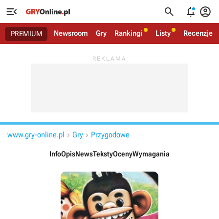




Newsroom
Gry
Rankingi
Listy
Recenzje
PREMIUM
www.gry-online.pl
Gry
Przygodowe


Info
Opis
News
Teksty
Oceny
Wymagania