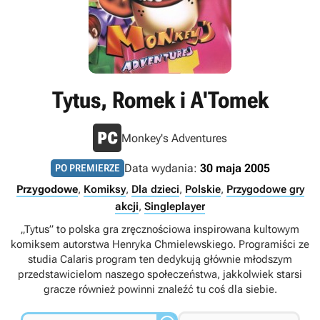
Tytus, Romek i A'Tomek
Monkey's Adventures
Data wydania:
30 maja 2005
PO PREMIERZE
Przygodowe
,
Komiksy
,
Dla dzieci
,
Polskie
,
Przygodowe gry
akcji
,
Singleplayer
„Tytus” to polska gra zręcznościowa inspirowana kultowym
komiksem autorstwa Henryka Chmielewskiego. Programiści ze
studia Calaris program ten dedykują głównie młodszym
przedstawicielom naszego społeczeństwa, jakkolwiek starsi
gracze również powinni znaleźć tu coś dla siebie.