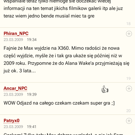
wspaniale teraz tylko niemoge sie doczekac wiecej
informacji na ten temat jikichs filmikow galerii itp ale juz
teraz wiem jedno bende musial miec ta gre
18
Phiran_NPC
23.03.2009
19:34
Fajnie że Max wyjdzie na X360. Mimo radości że nowa
część wyjdzie, myśle że i tak gra ukaże się później niż w
2009 roku. Przypomne że do Alana Wake'a przyjmieżają się
już ok. 3 lata...
19
👍
Ancar_NPC
23.03.2009
19:39
WOW Odjazd na całego czekam czekam super gra ;]
20
Patryx0
23.03.2009
19:41