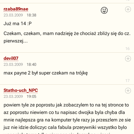
😜
rzaba89nae
23.03.2009
18:38
Już ma 14 :P
Czekam, czekam, mam nadzieję że chociaż zbliży się do cz.
pierwszej...
16
devil07
23.03.2009
18:40
max payne 2 był super czekam na trójkę
17
Statho-uch_NPC
23.03.2009
19:05
powiem tyle ze poprostu jak zobaczylem to na tej stronce to
az poprostu niewiem co tu napisac dwojka byla chyba dla
mnie najlepsza gra na komputer tyle razy ja przeszlem ze sie
juz nie idzie doliczyc cala fabula przerywniki wszystko bylo