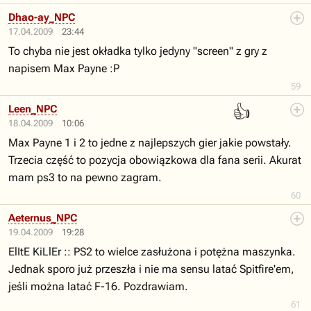
Dhao-ay_NPC
17.04.2009
23:44
To chyba nie jest okładka tylko jedyny "screen" z gry z
napisem Max Payne :P
59
👍
Leen_NPC
18.04.2009
10:06
Max Payne 1 i 2 to jedne z najlepszych gier jakie powstały.
Trzecia część to pozycja obowiązkowa dla fana serii. Akurat
mam ps3 to na pewno zagram.
60
Aeternus_NPC
19.04.2009
19:28
ElItE KiLlEr :: PS2 to wielce zasłużona i potężna maszynka.
Jednak sporo już przeszła i nie ma sensu latać Spitfire'em,
jeśli można latać F-16. Pozdrawiam.
61