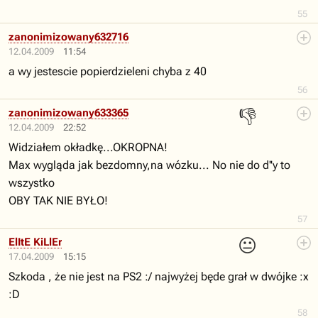
55
zanonimizowany632716
12.04.2009
11:54
a wy jestescie popierdzieleni chyba z 40
56
👎
zanonimizowany633365
12.04.2009
22:52
Widziałem okładkę...OKROPNA!
Max wygląda jak bezdomny,na wózku... No nie do d''y to
wszystko
OBY TAK NIE BYŁO!
57
😐
ElItE KiLlEr
17.04.2009
15:15
Szkoda , że nie jest na PS2 :/ najwyżej będe grał w dwójke :x
:D
58