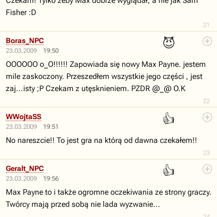
Czekam! Tylko żeby Max dobrze wyglądał, a nie jak Sam
Fisher :D
21
😈
Boras_NPC
23.03.2009
19:50
OOOOOO o_O!!!!!! Zapowiada się nowy Max Payne. jestem
mile zaskoczony. Przeszedłem wszystkie jego części , jest
zaj...isty ;P Czekam z utęsknieniem. PZDR @_@ O.K
22
👍
WWojtaSS
23.03.2009
19:51
No nareszcie!! To jest gra na którą od dawna czekałem!!
23
👍
Geralt_NPC
23.03.2009
19:56
Max Payne to i także ogromne oczekiwania ze strony graczy.
Twórcy mają przed sobą nie lada wyzwanie...
24