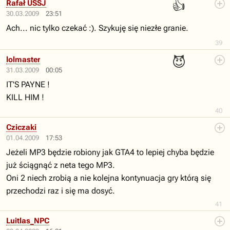
👍
Rafał USSJ
30.03.2009
23:51
Ach... nic tylko czekać :). Szykuję się niezłe granie.
39
😈
lolmaster
31.03.2009
00:05
IT'S PAYNE !
KILL HIM !
40
Cziczaki
01.04.2009
17:53
Jeżeli MP3 będzie robiony jak GTA4 to lepiej chyba będzie
już ściągnąć z neta tego MP3.
Oni 2 niech zrobią a nie kolejna kontynuacja gry którą się
przechodzi raz i się ma dosyć.
41
Luitlas_NPC