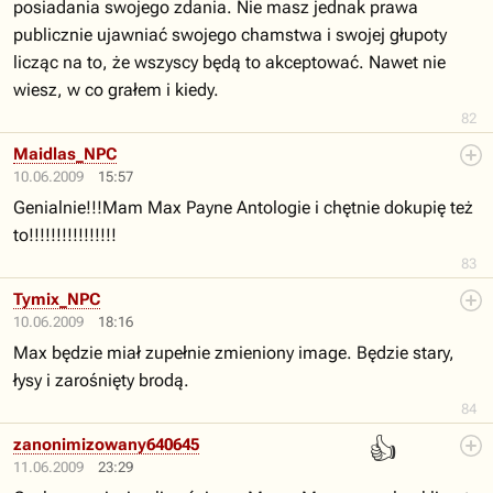
posiadania swojego zdania. Nie masz jednak prawa
publicznie ujawniać swojego chamstwa i swojej głupoty
licząc na to, że wszyscy będą to akceptować. Nawet nie
wiesz, w co grałem i kiedy.
82
Maidlas_NPC
10.06.2009
15:57
Genialnie!!!Mam Max Payne Antologie i chętnie dokupię też
to!!!!!!!!!!!!!!!!
83
Tymix_NPC
10.06.2009
18:16
Max będzie miał zupełnie zmieniony image. Będzie stary,
łysy i zarośnięty brodą.
84
👍
zanonimizowany640645
11.06.2009
23:29