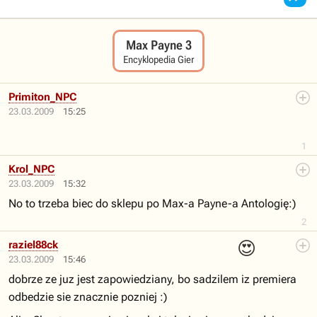
Max Payne 3
Encyklopedia Gier
Primiton_NPC
23.03.2009
15:25
1
Krol_NPC
23.03.2009
15:32
No to trzeba biec do sklepu po Max-a Payne-a Antologię:)
2
😍
raziel88ck
23.03.2009
15:46
dobrze ze juz jest zapowiedziany, bo sadzilem iz premiera
odbedzie sie znacznie pozniej :)