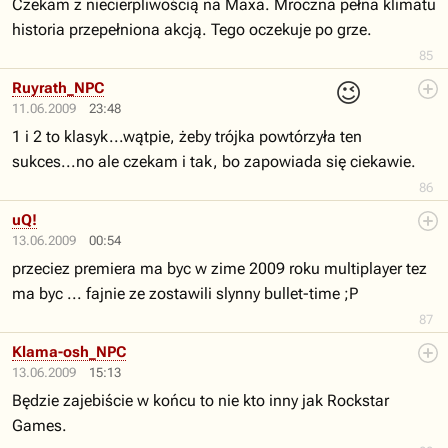
Czekam z niecierpliwością na Maxa. Mroczna pełna klimatu
historia przepełniona akcją. Tego oczekuje po grze.
85
😉
Ruyrath_NPC
11.06.2009
23:48
1 i 2 to klasyk...wątpie, żeby trójka powtórzyła ten
sukces...no ale czekam i tak, bo zapowiada się ciekawie.
86
uQ!
13.06.2009
00:54
przeciez premiera ma byc w zime 2009 roku multiplayer tez
ma byc ... fajnie ze zostawili slynny bullet-time ;P
87
Klama-osh_NPC
13.06.2009
15:13
Będzie zajebiście w końcu to nie kto inny jak Rockstar
Games.