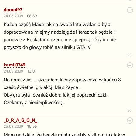
domol97
24.03.2009
08:39
Każda część Maxa jak na swoje lata wydania była
dopracowana miejmy nadzieję że i teraz tak będzie i
panowie z Rockstar niczego nie spieprzą. Oby im nie
przyszło do głowy robić na silniku GTA IV
25
kamil0749
24.03.2009
13:01
No nareszcie ... czekałem kiedy zapowiedzą w końcu 3
cześć świetnej gry akcji Max Payne .
Oby gra była również dobra jak jej poprzedniczki .
Czekamy z niecierpliwością .
26
_D_R_A_G_O_N_
25.03.2009
15:55
Mam nadzieję, że będzie miała zajebisty klimat tak jak w