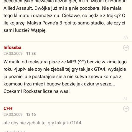
pecetach tylko niewielka liczba gier, m.in. Medal of Honour:
Allied Assault. Dwójka już mi się nie podobała. Nie miała
tego klimatu i dramatyzmu. Ciekawe, co będzie z trójką? O
ile kojarzę, Maksa Payne'a 3 robi to samo studio. ale czy ci
sami ludzie? Wątpię.
30
Infoseba
29.03.2009
11:38
W mailu od rockstara pisze ze MP3 (^^) bedzie w zime tego
roku <jupi> ale oby nie zjebali tej gry tak jak GTA4, wydajcie
ja pozniej ale postarajcie sie a nie kutwa znowu kompa z
kosmosu trza miec i bugow bedzie jak dziur w serze...
Czekam! Rockstar licze na was!
31
CFH
29.03.2009
12:16
ale oby nie zjebali tej gry tak jak GTA4,