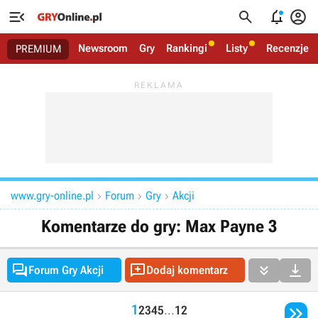




Newsroom
Gry
Rankingi
Listy
Recenzje
PREMIUM
www.gry-online.pl
Forum
Gry
Akcji



Komentarze do gry: Max Payne 3




Forum Gry Akcji
Dodaj komentarz

1
2
3
4
5
...
12