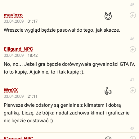
45
😈
maviozo
03.04.2009
01:17
Wreszcie wygląd będzie pasował do tego, jak skacze.
46
Elilgund_NPC
03.04.2009
18:42
No, no... Jeżeli gra będzie dorównywała grywalności GTA IV,
to to kupię. A jak nie, to i tak kupię :).
47
👍
WreXX
03.04.2009
21:11
Pierwsze dwie odsłony są genialne z klimatem i dobrą
grafiką. Liczę, że trójka nadal zachowa klimat i graficznie
nie będzie odstawać :)
48
K'zro-ad_NPC