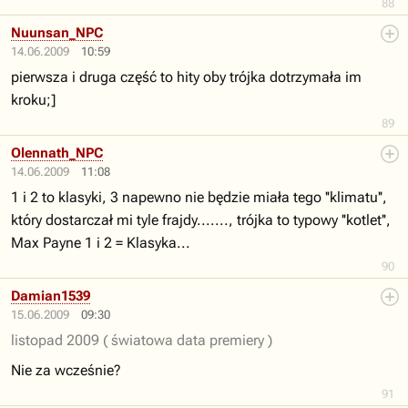
88
Nuunsan_NPC
14.06.2009
10:59
pierwsza i druga część to hity oby trójka dotrzymała im
kroku;]
89
Olennath_NPC
14.06.2009
11:08
1 i 2 to klasyki, 3 napewno nie będzie miała tego ''klimatu'',
który dostarczał mi tyle frajdy......., trójka to typowy ''kotlet'',
Max Payne 1 i 2 = Klasyka...
90
Damian1539
15.06.2009
09:30
listopad 2009 ( światowa data premiery )
Nie za wcześnie?
91