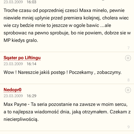
23.03.2009
16:03
Troche czasu od poprzedniej czesci Maxa minelo, pewnie
niewiele mniej uplynie przed premiera kolejnej, cholera wiec
wie czy bedzie mnie to jeszcze w ogole bawic ...ale
sprobowac na pewno sprobuje, bo nie powiem, dobrze sie w
MP kiedys gralo.
7
Sqater po Liftingu
23.03.2009
16:14
Wow ! Nareszcie jakiś postęp ! Poczekamy , zobaczymy.
8
Nedopr0
23.03.2009
16:29
Max Payne - Ta seria pozostanie na zawsze w moim sercu,
a to najlepsza wiadomość dnia, jaką otrzymałem. Czekam z
niecierpliwością.
9