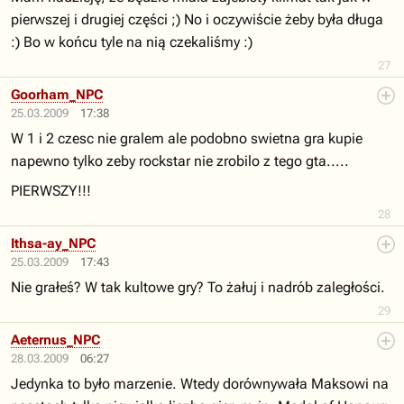
pierwszej i drugiej części ;) No i oczywiście żeby była długa
:) Bo w końcu tyle na nią czekaliśmy :)
27
Goorham_NPC
25.03.2009
17:38
W 1 i 2 czesc nie gralem ale podobno swietna gra kupie
napewno tylko zeby rockstar nie zrobilo z tego gta.....
PIERWSZY!!!
28
Ithsa-ay_NPC
25.03.2009
17:43
Nie grałeś? W tak kultowe gry? To żałuj i nadrób zaległości.
29
Aeternus_NPC
28.03.2009
06:27
Jedynka to było marzenie. Wtedy dorównywała Maksowi na