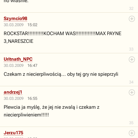
no wlasnie.
32
Szymcio98
30.03.2009
15:02
ROCKSTAR!!!!!!!!!!KOCHAM WAS!!!!!!!!!!!!!MAX PAYNE
3,NARESZCIE
33
Uritnath_NPC
30.03.2009
16:47
Czekam z niecierpliwością... oby tej gry nie spieprzyli
34
andrzej1
30.03.2009
16:55
Plewcia ja myślę, że jej nie zwalą i czekam z
niecierpliwieniem!!!!!
35
Jerzu175