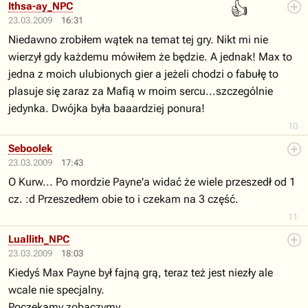
👍
Ithsa-ay_NPC
23.03.2009
16:31
Niedawno zrobiłem wątek na temat tej gry. Nikt mi nie
wierzył gdy każdemu mówiłem że będzie. A jednak! Max to
jedna z moich ulubionych gier a jeżeli chodzi o fabułę to
plasuje się zaraz za Mafią w moim sercu...szczególnie
jedynka. Dwójka była baaardziej ponura!
10
Seboolek
23.03.2009
17:43
O Kurw... Po mordzie Payne'a widać że wiele przeszedł od 1
cz. :d Przeszedłem obie to i czekam na 3 część.
11
Luallith_NPC
23.03.2009
18:03
Kiedyś Max Payne był fajną grą, teraz też jest niezły ale
wcale nie specjalny.
Poczekamy zobaczymy.