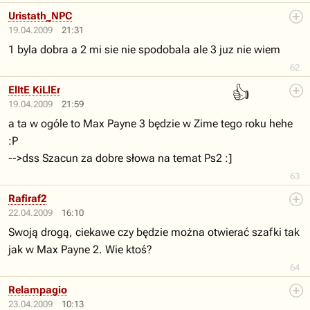
Uristath_NPC
19.04.2009
21:31
1 byla dobra a 2 mi sie nie spodobala ale 3 juz nie wiem
62
👍
ElItE KiLlEr
19.04.2009
21:59
a ta w ogóle to Max Payne 3 będzie w Zime tego roku hehe
:P
-->dss Szacun za dobre słowa na temat Ps2 :]
63
Rafiraf2
22.04.2009
16:10
Swoją drogą, ciekawe czy będzie można otwierać szafki tak
jak w Max Payne 2. Wie ktoś?
64
Relampagio
23.04.2009
10:13