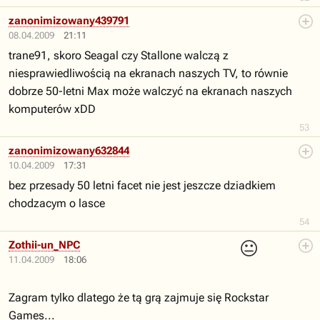
zanonimizowany439791
08.04.2009
21:11
trane91, skoro Seagal czy Stallone walczą z
niesprawiedliwością na ekranach naszych TV, to równie
dobrze 50-letni Max może walczyć na ekranach naszych
komputerów xDD
53
zanonimizowany632844
10.04.2009
17:31
bez przesady 50 letni facet nie jest jeszcze dziadkiem
chodzacym o lasce
54
😐
Zothii-un_NPC
11.04.2009
18:06
Zagram tylko dlatego że tą grą zajmuje się Rockstar
Games...