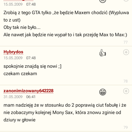
15.05.2009
07:48
Zrobią z tego GTA tylko ,że będzie Maxem chodzić (Wypluwa
to z ust)
Oby tak nie było...
Ale nawet jak będzie nie wypał to i tak przejdę Max to Max:)
77
👍
Hybrydos
15.05.2009
07:48
spokojnie znajdą się nowi ;]
czekam czekam
78
😁
zanonimizowany642228
31.05.2009
06:41
mam nadzieję że w stosunku do 2 poprawią ciut fabułę i że
nie zobaczymy kolejnej Mony Sax, która znowu zginie od
dziury w głowie
79