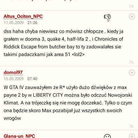
74
👎
Altus_Ociton_NPC
11.05.2009
21:26
dss haha chyba niewiesz co mówisz chłopcze . kiedy ja
grałem w dooma 3, quake 4, half-lifa 2 , i Chronicles of
Riddick Escape from butcher bay to ty zadowalałes sie
takimi padaczkami jak area 51 <lol2>
75
domol97
15.05.2009
07:40
W GTA IV zauważyłem że R* użyło dużo dźwięków z max
payne 2 by w LIBERTY CITY można było odczuć Nowojorski
Klimat. A na trójeczkę się nie mogę doczekać. Tylko o czym
ona będzie skoro Max pozabijał już wszystkich swoich
wrogów
76
😐
Glana-un_NPC