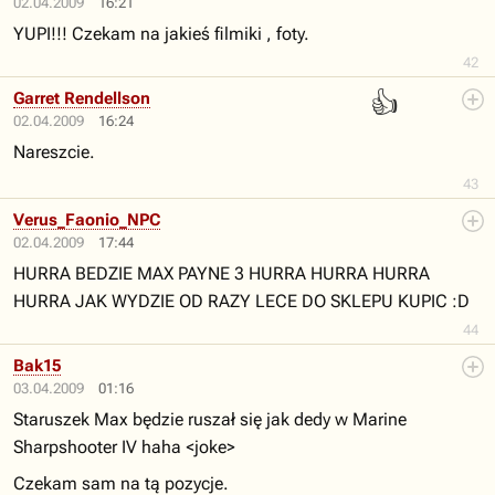
02.04.2009
16:21
YUPI!!! Czekam na jakieś filmiki , foty.
42
👍
Garret Rendellson
02.04.2009
16:24
Nareszcie.
43
Verus_Faonio_NPC
02.04.2009
17:44
HURRA BEDZIE MAX PAYNE 3 HURRA HURRA HURRA
HURRA JAK WYDZIE OD RAZY LECE DO SKLEPU KUPIC :D
44
Bak15
03.04.2009
01:16
Staruszek Max będzie ruszał się jak dedy w Marine
Sharpshooter IV haha <joke>
Czekam sam na tą pozycje.