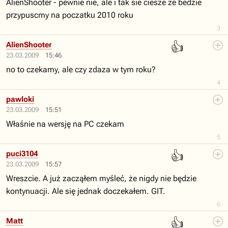
AlienShooter - pewnie nie, ale i tak sie ciesze ze bedzie
przypuscmy na poczatku 2010 roku
3
👍
AlienShooter
23.03.2009
15:46
no to czekamy, ale czy zdaza w tym roku?
4
pawloki
23.03.2009
15:51
Właśnie na wersję na PC czekam
5
👍
puci3104
23.03.2009
15:57
Wreszcie. A już zacząłem myśleć, że nigdy nie będzie
kontynuacji. Ale się jednak doczekałem. GIT.
6
👍
Matt