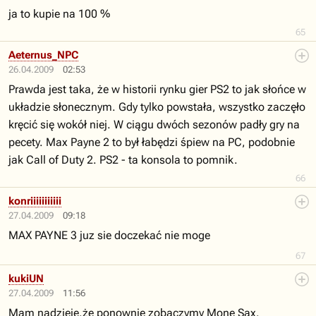
ja to kupie na 100 %
65
Aeternus_NPC
26.04.2009
02:53
Prawda jest taka, że w historii rynku gier PS2 to jak słońce w
układzie słonecznym. Gdy tylko powstała, wszystko zaczęło
kręcić się wokół niej. W ciągu dwóch sezonów padły gry na
pecety. Max Payne 2 to był łabędzi śpiew na PC, podobnie
jak Call of Duty 2. PS2 - ta konsola to pomnik.
66
konriiiiiiiiiii
27.04.2009
09:18
MAX PAYNE 3 juz sie doczekać nie moge
67
kukiUN
27.04.2009
11:56
Mam nadzieję,że ponownie zobaczymy Mone Sax.