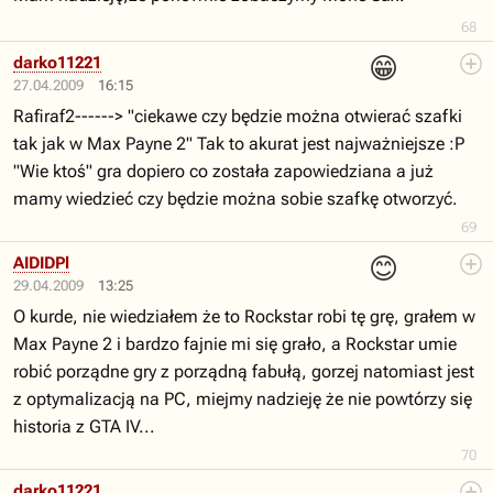
68
😁
darko11221
27.04.2009
16:15
Rafiraf2------> "ciekawe czy będzie można otwierać szafki
tak jak w Max Payne 2" Tak to akurat jest najważniejsze :P
"Wie ktoś" gra dopiero co została zapowiedziana a już
mamy wiedzieć czy będzie można sobie szafkę otworzyć.
69
😊
AIDIDPl
29.04.2009
13:25
O kurde, nie wiedziałem że to Rockstar robi tę grę, grałem w
Max Payne 2 i bardzo fajnie mi się grało, a Rockstar umie
robić porządne gry z porządną fabułą, gorzej natomiast jest
z optymalizacją na PC, miejmy nadzieję że nie powtórzy się
historia z GTA IV...
70
darko11221