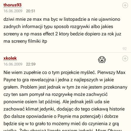
thorus93
16.06.2009
20:51
dziwi mnie ze max ma byc w listopadzie a nie ujawniono
zadnych informacji typu sposob rozgrywki albo jakies
screeny a np mass effect 2 ktory bedzie dopiero za rok juz
ma screeny filmiki itp
92
😱
xkolek
16.06.2009
22:59
Nie wiem zupełnie co o tym projekcie myśleć. Pierwszy Max
Payne to gra rewelacyjna i jedna z najlepszych w jakie
grałem. Problem jest jednak w tym że nie jestem przekonany
czy ten sam pomysł na rozgrywkę może zachwycić
ponownie osiem lat później. Ale jednak jeśli uda sie
zachować klimat jedynki, dodając do tego ciekawą historie
(bo dalsze opowiadanie o Paynie ma potencjał) i dobrze
będzie się w to grało to możemy mieć do czynienia z grą
wielką. Żeby chociaż liznęła poziom jedynki. Mam Obawy