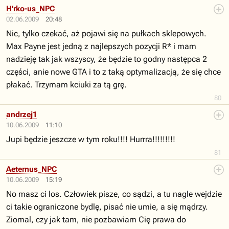
H'rko-us_NPC
02.06.2009
20:48
Nic, tylko czekać, aż pojawi się na pułkach sklepowych.
Max Payne jest jedną z najlepszych pozycji R* i mam
nadzieję tak jak wszyscy, że będzie to godny następca 2
części, anie nowe GTA i to z taką optymalizacją, że się chce
płakać. Trzymam kciuki za tą grę.
80
andrzej1
10.06.2009
11:10
Jupi będzie jeszcze w tym roku!!!! Hurrra!!!!!!!!!
81
Aeternus_NPC
10.06.2009
15:19
No masz ci los. Człowiek pisze, co sądzi, a tu nagle wejdzie
ci takie ograniczone bydlę, pisać nie umie, a się mądrzy.
Ziomal, czy jak tam, nie pozbawiam Cię prawa do