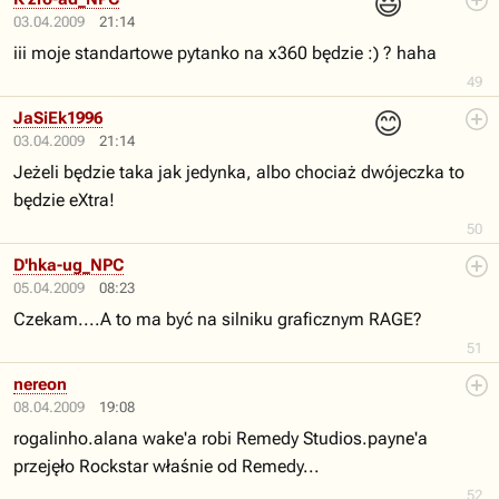
😃
03.04.2009
21:14
iii moje standartowe pytanko na x360 będzie :) ? haha
49
😊
JaSiEk1996
03.04.2009
21:14
Jeżeli będzie taka jak jedynka, albo chociaż dwójeczka to
będzie eXtra!
50
D'hka-ug_NPC
05.04.2009
08:23
Czekam....A to ma być na silniku graficznym RAGE?
51
nereon
08.04.2009
19:08
rogalinho.alana wake'a robi Remedy Studios.payne'a
przejęło Rockstar właśnie od Remedy...
52