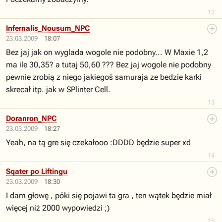
12
Infernalis_Nousum_NPC
23.03.2009
18:07
Bez jaj jak on wyglada wogole nie podobny... W Maxie 1,2
ma ile 30,35? a tutaj 50,60 ??? Bez jaj wogole nie podobny
pewnie zrobią z niego jakiegoś samuraja ze bedzie karki
skrecał itp. jak w SPlinter Cell.
13
Doranron_NPC
23.03.2009
18:27
Yeah, na tą gre się czekałooo :DDDD będzie super xd
14
Sqater po Liftingu
23.03.2009
18:30
I dam głowę , póki się pojawi ta gra , ten wątek będzie miał
więcej niż 2000 wypowiedzi ;)
15