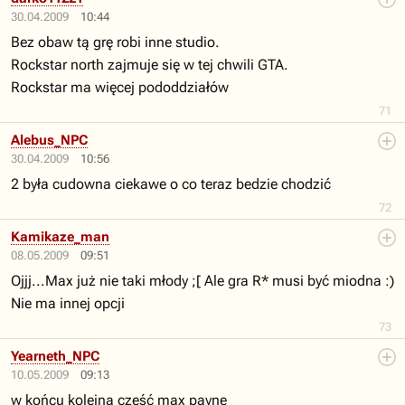
30.04.2009
10:44
Bez obaw tą grę robi inne studio.
Rockstar north zajmuje się w tej chwili GTA.
Rockstar ma więcej pododdziałów
71
Alebus_NPC
30.04.2009
10:56
2 była cudowna ciekawe o co teraz bedzie chodzić
72
Kamikaze_man
08.05.2009
09:51
Ojjj...Max już nie taki młody ;[ Ale gra R* musi być miodna :)
Nie ma innej opcji
73
Yearneth_NPC
10.05.2009
09:13
w końcu kolejna część max payne