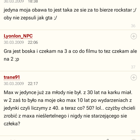
30.03.2009
18:38
jedyna moja obawa to jest taka ze sie za to bierze rockstar ;/
oby nie zepsuli jak gta ;/
36
Lyonlon_NPC
30.03.2009
22:06
Gra jest boska i czekam na 3 a co do filmu to tez czekam ale
na 2 ;p
37
trane91
30.03.2009
22:17
Max w jedynce już za młody nie był. z 30 lat na karku miał.
w 2 zaś to było na moje oko max 10 lat po wydarzeniach z
jedynki czyli liczymy z 40. a teraz co? 50? lol.. czyżby chcieli
zrobić z maxa nieślertelnego i nigdy nie starzejącego sie
człeka?
38