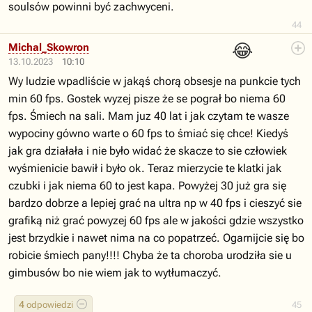
soulsów powinni być zachwyceni.
44
😂
Michal_Skowron
13.10.2023
10:10
Wy ludzie wpadliście w jakąś chorą obsesje na punkcie tych
min 60 fps. Gostek wyzej pisze że se pograł bo niema 60
fps. Śmiech na sali. Mam juz 40 lat i jak czytam te wasze
wypociny gówno warte o 60 fps to śmiać się chce! Kiedyś
jak gra działała i nie było widać że skacze to sie człowiek
wyśmienicie bawił i było ok. Teraz mierzycie te klatki jak
czubki i jak niema 60 to jest kapa. Powyżej 30 już gra się
bardzo dobrze a lepiej grać na ultra np w 40 fps i cieszyć sie
grafiką niż grać powyzej 60 fps ale w jakości gdzie wszystko
jest brzydkie i nawet nima na co popatrzeć. Ogarnijcie się bo
robicie śmiech pany!!!! Chyba że ta choroba urodziła sie u
gimbusów bo nie wiem jak to wytłumaczyć.
4
odpowiedzi
45