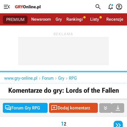




Newsroom
Gry
Rankingi
Listy
Recenzje
PREMIUM
www.gry-online.pl
Forum
Gry
RPG



Komentarze do gry: Lords of the Fallen




Forum Gry RPG
Dodaj komentarz

1
2