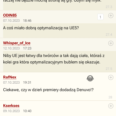
raczej nie będzie mocną stroną tej gry. Obym się mylił.
27.3
ODIN85
1
07.10.2023
18:46
A coś miało dobrą optymalizację na UE5?
27.4
Whisper_of_Ice
12.10.2023
17:23
Niby UE jest łatwy dla twórców a tak dają ciała, któraś z
kolei gra która optymalizacyjnym bublem się okazuje.
27.5
😂
RafNex
07.10.2023
19:31
Ciekawe, czy w dzień premiery dodadzą Denuvo!?
28
Kserkses
09.10.2023
10:40