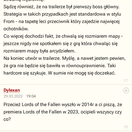
Sądzę również, że na trailerze był pierwszy boss główny.
Strategia w takich przypadkach jest standardowa w stylu
From - na tapetę leci przeciwnik który zajedzie najwięcej
ochotników.
Co więcej dochodzi fakt, że chwalą się rozmiarem mapy -
jeszcze nigdy nie spotkałem się z grą która chwaląc się
rozmiarem mapy była arcydziełem.
Na koniec utwór w trailerze. Myślę, a nawet jestem pewien,
że gra nie będzie się bawiła w równouprawnienie. Taki
hardcore się szykuje. W sumie nie mogę się doczekać.
17
Dylexan
29.03.2023
19:04
Przecież Lords of the Fallen wyszło w 2014r a ci piszą, że
premiera Lords of the Fallen w 2023, ocipieli wszyscy czy
co?
18