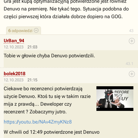
Gra jest kupą optymalizacyjną potwierdzone jest również
Denuvo na premierę. Nie tykać tego. Sytuacja podobna do
części pierwszej która działała dobrze dopiero na GOG.
6
odpowiedzi
43
UrBan_94
12.10.2023
21:03
Tobie w głowie chyba Denuvo potwierdzili.
43.1
bolek2018
12.10.2023
21:15
Ciekawe bo recenzenci potwierdzają
użycie Denuvo. Ktoś tu się w takim razie
mija z prawdą... Deweloper czy
recenzent ? Zobaczymy jutro.
https://youtu.be/NAv4ZmyKNz8
W chwili od 12:49 potwierdzone jest Denuvo