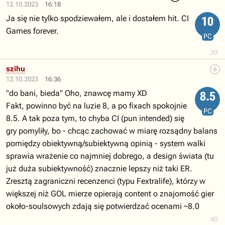
12.10.2023
16:18
Ja się nie tylko spodziewałem, ale i dostałem hit. CI
10
Games forever.
PC
39
szihu
12.10.2023
16:36
"do bani, bieda" Oho, znawcę mamy XD
8.5
Fakt, powinno być na luzie 8, a po fixach spokojnie
PC
8.5. A tak poza tym, to chyba CI (pun intended) się
gry pomyliły, bo - chcąc zachować w miarę rozsądny balans
pomiędzy obiektywną/subiektywną opinią - system walki
sprawia wrażenie co najmniej dobrego, a design świata (tu
już duża subiektywność) znacznie lepszy niż taki ER.
Zresztą zagraniczni recenzenci (typu Fextralife), którzy w
większej niż GOL mierze opierają content o znajomość gier
około-soulsowych zdają się potwierdzać ocenami ~8.0
40