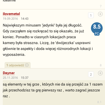
idealnie
7
ilovemetal
1
19.09.2016
14:43
Największym minusem 'jedynki' była jej długość.
8.5
Gdy zacząłem się rozkręcać to się okazało, że już
PC
koniec. Ponadto w ciasnych lokacjach praca
kamery była straszna. Liczę, że 'dwójeczka' usprawni
głównie te aspekty i doda więcej różnorodnych lokacji i
wyposażenia.
1
odpowiedź
8
Daynar
2
25.11.2016
15:37
są elementy w tej grze , których nie da się przejść za 1 razem
jak przechodzisz ta grę pierwszy raz , warto zagrać jeszcze
raz .
8.1