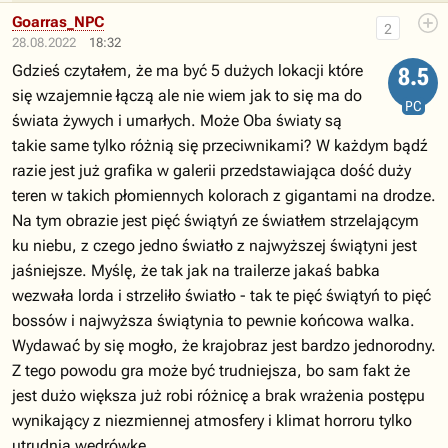
Goarras_NPC
2
28.08.2022
18:32
Gdzieś czytałem, że ma być 5 dużych lokacji które
8.5
się wzajemnie łączą ale nie wiem jak to się ma do
PC
świata żywych i umarłych. Może Oba światy są
takie same tylko różnią się przeciwnikami? W każdym bądź
razie jest już grafika w galerii przedstawiająca dość duży
teren w takich płomiennych kolorach z gigantami na drodze.
Na tym obrazie jest pięć świątyń ze światłem strzelającym
ku niebu, z czego jedno światło z najwyższej świątyni jest
jaśniejsze. Myślę, że tak jak na trailerze jakaś babka
wezwała lorda i strzeliło światło - tak te pięć świątyń to pięć
bossów i najwyższa świątynia to pewnie końcowa walka.
Wydawać by się mogło, że krajobraz jest bardzo jednorodny.
Z tego powodu gra może być trudniejsza, bo sam fakt że
jest dużo większa już robi różnicę a brak wrażenia postępu
wynikający z niezmiennej atmosfery i klimat horroru tylko
utrudnią wędrówkę.