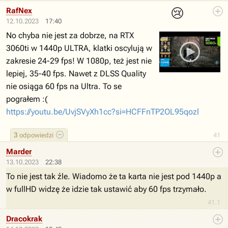
😢
RafNex
12.10.2023
17:40
No chyba nie jest za dobrze, na RTX
3060ti w 1440p ULTRA, klatki oscylują w
zakresie 24-29 fps! W 1080p, też jest nie
lepiej, 35-40 fps. Nawet z DLSS Quality
nie osiąga 60 fps na Ultra. To se
pograłem :(
https://youtu.be/UvjSVyXh1cc?si=HCFFnTP2OL95qozl
3
odpowiedzi
41
Marder
13.10.2023
22:38
To nie jest tak źle. Wiadomo że ta karta nie jest pod 1440p a
w fullHD widzę że idzie tak ustawić aby 60 fps trzymało.
41.1
Dracokrak