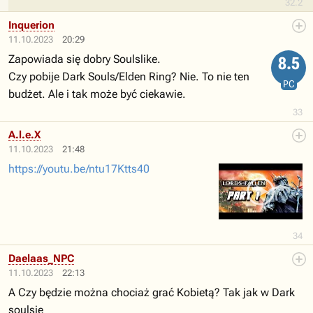
32.2
Inquerion
11.10.2023
20:29
Zapowiada się dobry Soulslike.
8.5
Czy pobije Dark Souls/Elden Ring? Nie. To nie ten
PC
budżet. Ale i tak może być ciekawie.
33
A.l.e.X
11.10.2023
21:48
https://youtu.be/ntu17Ktts40
34
Daelaas_NPC
11.10.2023
22:13
A Czy będzie można chociaż grać Kobietą? Tak jak w Dark
soulsie