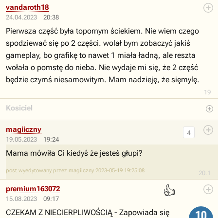
vandaroth18
24.04.2023
20:38
Pierwsza część była topornym ściekiem. Nie wiem czego
spodziewać się po 2 części. wolał bym zobaczyć jakiś
gameplay, bo grafikę to nawet 1 miała ładną, ale reszta
wołała o pomstę do nieba. Nie wydaje mi się, że 2 część
będzie czymś niesamowitym. Mam nadzieję, że sięmylę.
19
Kosiciel
magiiczny
4
19.05.2023
19:24
Mama mówiła Ci kiedyś że jesteś głupi?
post wyedytowany przez magiiczny 2023-05-19 19:25:08
20.1
👍
premium163072
15.08.2023
09:17
CZEKAM Z NIECIERPLIWOŚCIĄ - Zapowiada się
10