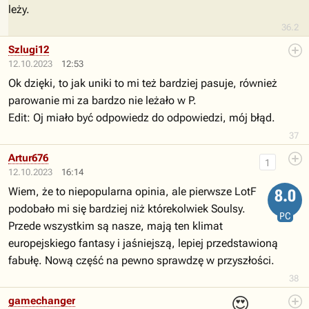
leży.
36.2
Szlugi12
12.10.2023
12:53
Ok dzięki, to jak uniki to mi też bardziej pasuje, również
parowanie mi za bardzo nie leżało w P.
Edit: Oj miało być odpowiedz do odpowiedzi, mój błąd.
37
Artur676
1
12.10.2023
16:14
Wiem, że to niepopularna opinia, ale pierwsze LotF
8.0
podobało mi się bardziej niż którekolwiek Soulsy.
PC
Przede wszystkim są nasze, mają ten klimat
europejskiego fantasy i jaśniejszą, lepiej przedstawioną
fabułę. Nową część na pewno sprawdzę w przyszłości.
38
😍
gamechanger