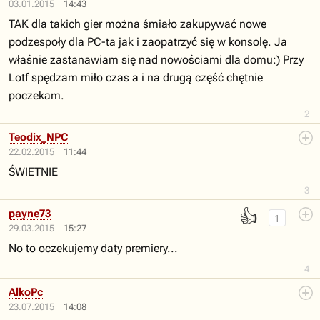
03.01.2015
14:43
TAK dla takich gier można śmiało zakupywać nowe
podzespoły dla PC-ta jak i zaopatrzyć się w konsolę. Ja
właśnie zastanawiam się nad nowościami dla domu:) Przy
Lotf spędzam miło czas a i na drugą część chętnie
poczekam.
2
Teodix_NPC
22.02.2015
11:44
ŚWIETNIE
3
👍
payne73
1
29.03.2015
15:27
No to oczekujemy daty premiery...
4
AlkoPc
23.07.2015
14:08