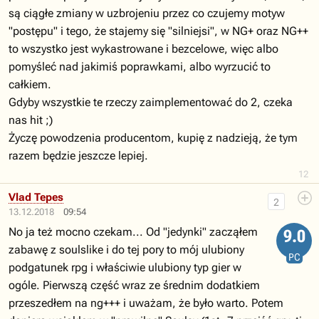
są ciągłe zmiany w uzbrojeniu przez co czujemy motyw
"postępu" i tego, że stajemy się "silniejsi", w NG+ oraz NG++
to wszystko jest wykastrowane i bezcelowe, więc albo
pomyśleć nad jakimiś poprawkami, albo wyrzucić to
całkiem.
Gdyby wszystkie te rzeczy zaimplementować do 2, czeka
nas hit ;)
Życzę powodzenia producentom, kupię z nadzieją, że tym
razem będzie jeszcze lepiej.
12
Vlad Tepes
2
13.12.2018
09:54
No ja też mocno czekam... Od "jedynki" zacząłem
9.0
zabawę z soulslike i do tej pory to mój ulubiony
PC
podgatunek rpg i właściwie ulubiony typ gier w
ogóle. Pierwszą część wraz ze średnim dodatkiem
przeszedłem na ng+++ i uważam, że było warto. Potem