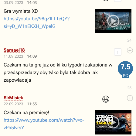
03.09.2023
14:03
Gra wymiata XD
https://youtu.be/98qZILLTeQY?
si=yD_W1nEKXH_WpelG
24
Samael18
1
11.09.2023
14:09
Czekam na ta gre juz od kilku tygodni zakupiona w
7.5
przedsprzedarzy oby tylko byla tak dobra jak
PC
zapowiadaja
25
😃
SirMisiek
22.09.2023
11:55
Czekam na premierę!
https://www.youtube.com/watch?v=x-
vPh5IvrsY