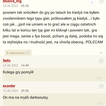
elusive_mg
1
23.06.2022
05:30
powiem tak wróciłem do gry po latach bo kiedyś nie byłem
zwolennikiem tego typu gier, próbowałem ją kiedyś...i było
coś jak...jprd nie umiem w to grać ale w ciągu ostatnich
kilku lat w końcu ten typ gier mi kliknął i powiem tak, gra
jest mega, series x fps boost, pcham ją dalej, podoba mi się
ta stylistyka no i trudność jest, na chwilę obecną..POLECAM
2
odpowiedzi
16
Selix
24.08.2022
14:49
Kolega gry pomylił
16.1
exorder
15.08.2023
20:36
On ma na myśli darksoulsy.
16.2