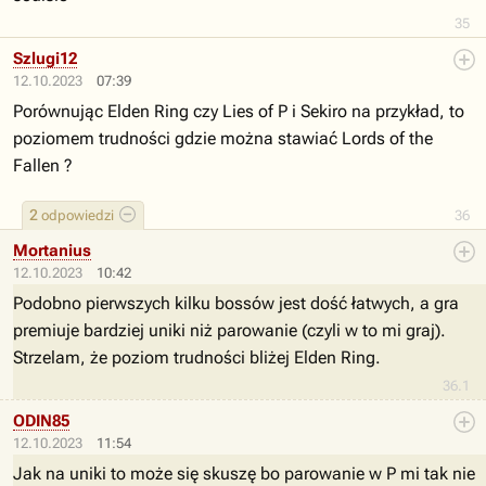
35
Szlugi12
12.10.2023
07:39
Porównując Elden Ring czy Lies of P i Sekiro na przykład, to
poziomem trudności gdzie można stawiać Lords of the
Fallen ?
2
odpowiedzi
36
Mortanius
12.10.2023
10:42
Podobno pierwszych kilku bossów jest dość łatwych, a gra
premiuje bardziej uniki niż parowanie (czyli w to mi graj).
Strzelam, że poziom trudności bliżej Elden Ring.
36.1
ODIN85
12.10.2023
11:54
Jak na uniki to może się skuszę bo parowanie w P mi tak nie