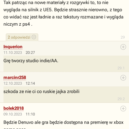
Tak patrząc na nowe materiały z rozgrywki to, to nie
wygląda na silnik z UE5. Będzie strasznie nierowno, z tego
co widać raz jest ładnie a raz tekstury rozmazane i wygląda
niczym z ps4 .
2
odpowiedzi
29
Inquerion
11.10.2023
20:27
Grę tworzy studio indie/AA.
29.1
marcinr258
12.10.2023
12:14
szkoda ze nie ci co ruskie jajka zrobili
29.2
bolek2018
09.10.2023
11:10
Będzie Denuvo ale gra będzie dostępna na premierę w xbox