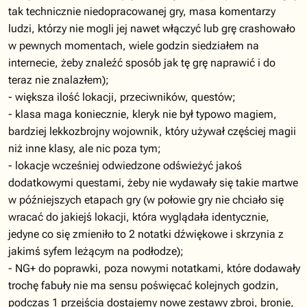
tak technicznie niedopracowanej gry, masa komentarzy
ludzi, którzy nie mogli jej nawet włączyć lub grę crashowało
w pewnych momentach, wiele godzin siedziałem na
internecie, żeby znaleźć sposób jak tę grę naprawić i do
teraz nie znalazłem);
- większa ilość lokacji, przeciwników, questów;
- klasa maga koniecznie, kleryk nie był typowo magiem,
bardziej lekkozbrojny wojownik, który używał częściej magii
niż inne klasy, ale nic poza tym;
- lokacje wcześniej odwiedzone odświeżyć jakoś
dodatkowymi questami, żeby nie wydawały się takie martwe
w późniejszych etapach gry (w połowie gry nie chciało się
wracać do jakiejś lokacji, która wyglądała identycznie,
jedyne co się zmieniło to 2 notatki dźwiękowe i skrzynia z
jakimś syfem leżącym na podłodze);
- NG+ do poprawki, poza nowymi notatkami, które dodawały
trochę fabuły nie ma sensu poświęcać kolejnych godzin,
podczas 1 przejścia dostajemy nowe zestawy zbroi, bronie,