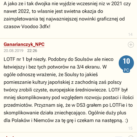
A jako ze i tak dwojka nie wyjdzie wczesniej niz w 2021 czy
nawet 2022, to wlasnie jest swietna okazja do
zaimpletowania tej najwazniejszej nowinki graficznej od
czasow Voodoo 3dfx!
14
Ganarianczyk_NPC
20.08.2019
22:26
LOTF nr 1 był niezły. Podobny do Soulsów ale nieco
10
łatwiejszy i bez tych potworów na 3/4 ekranu. W
PC
ogóle odnoszę wrażenie, że Soulsy to jakieś
pomieszanie kultury japońskiej z zachodnią zaś polscy
twórcy zrobili czyste, europejskie średniowiecze. LOTF był
mniej skomplikowany pod względem rozwoju postaci i ilości
przedmiotów. Przyznam się, że w DS3 grałem po LOTFie i to
skomplikowanie działa zniechęcająco. Ogólnie duży plus
dla Polaków i Niemców za tę grę i czekam na następną. :)
15