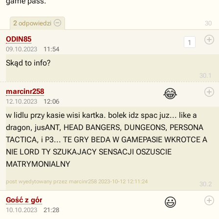
game pass.
2
odpowiedzi
30
ODIN85
1
09.10.2023
11:54
Skąd to info?
30.1
😂
marcinr258
12.10.2023
12:06
w lidlu przy kasie wisi kartka. bolek idz spac juz... like a
dragon, jusANT, HEAD BANGERS, DUNGEONS, PERSONA
TACTICA, i P3... TE GRY BEDA W GAMEPASIE WKROTCE A
NIE LORD TY SZUKAJACY SENSACJI OSZUSCIE
MATRYMONIALNY
post wyedytowany przez marcinr258 2023-10-12 12:11:24
30.2
😃
Gość z gór
10.10.2023
21:28