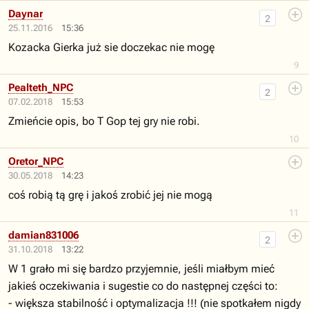
Daynar
2
25.11.2016
15:36
Kozacka Gierka już sie doczekac nie mogę
9
Pealteth_NPC
2
07.02.2018
15:53
Zmieńcie opis, bo T Gop tej gry nie robi.
10
Oretor_NPC
30.05.2018
14:23
coś robią tą grę i jakoś zrobić jej nie mogą
11
damian831006
2
31.10.2018
13:22
W 1 grało mi się bardzo przyjemnie, jeśli miałbym mieć
jakieś oczekiwania i sugestie co do następnej części to:
- większa stabilność i optymalizacja !!! (nie spotkałem nigdy