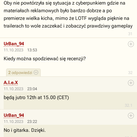
Oby nie powtórzyła się sytuacja z cyberpunkiem gdzie na
materiałach reklamowych było bardzo dobrze a po
premierze wielka kicha, mimo że LOTF wygląda pięknie na
trailerach to wole zaczekać i zobaczyć prawdziwy gameplay
31
UrBan_94
11.10.2023
13:53
Kiedy można spodziewać się recenzji?
2
odpowiedzi
32
A.l.e.X
11.10.2023
23:04
będą jutro 12th at 15.00 (CET)
32.1
UrBan_94
11.10.2023
23:22
No i gitarka. Dzięki.