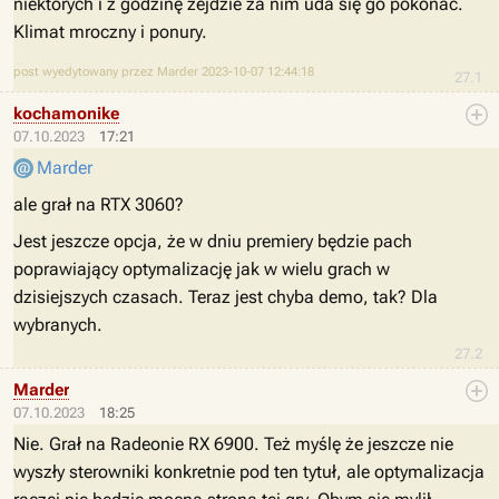
niektórych i z godzinę zejdzie za nim uda się go pokonać.
Klimat mroczny i ponury.
post wyedytowany przez Marder 2023-10-07 12:44:18
27.1
kochamonike
07.10.2023
17:21
Marder
ale grał na RTX 3060?
Jest jeszcze opcja, że w dniu premiery będzie pach
poprawiający optymalizację jak w wielu grach w
dzisiejszych czasach. Teraz jest chyba demo, tak? Dla
wybranych.
27.2
Marder
07.10.2023
18:25
Nie. Grał na Radeonie RX 6900. Też myślę że jeszcze nie
wyszły sterowniki konkretnie pod ten tytuł, ale optymalizacja