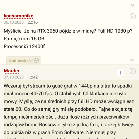
26
kochamonike
06.10.2023
22:16
Myślicie, że na RTX 3060 pójdzie w miarę? Full HD 1080 p?
Pamięć ram 16 GB
Procesor i5 12400f
5
odpowiedzi
27
Marder
1
07.10.2023
12:42
Wczoraj był stream to gość grał w 1440p na ultra to spadki
miał mocne 40-70 fps. O stabilnych 60 klatkach nie było
mowy. Myślę, że na średnich przy full HD może wyciągniesz
stałe 60. Co do samej gry mi się podobało. Fajne akcje z tą
lampą nieśmiertelności, duża ilość różnych przeciwników i
rodzajów broni. Bossowie tylko z jedną fazą i raczej łatwiejsi
do ubicia niż w grach From Software. Niemniej przy