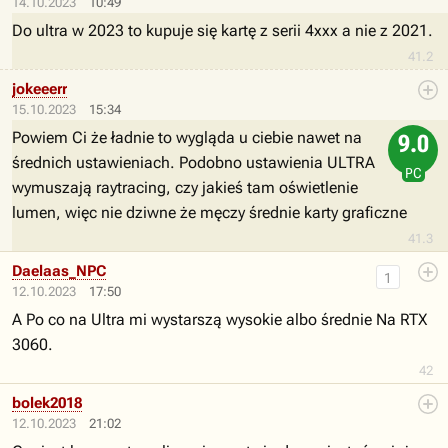
14.10.2023
10:49
Do ultra w 2023 to kupuje się kartę z serii 4xxx a nie z 2021.
41.2
jokeeerr
15.10.2023
15:34
Powiem Ci że ładnie to wygląda u ciebie nawet na
9.0
średnich ustawieniach. Podobno ustawienia ULTRA
PC
wymuszają raytracing, czy jakieś tam oświetlenie
lumen, więc nie dziwne że męczy średnie karty graficzne
41.3
Daelaas_NPC
1
12.10.2023
17:50
A Po co na Ultra mi wystarszą wysokie albo średnie Na RTX
3060.
42
bolek2018
12.10.2023
21:02