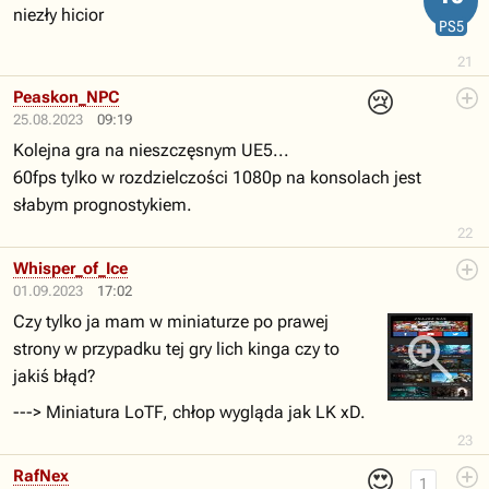
niezły hicior
PS5
21
😢
Peaskon_NPC
25.08.2023
09:19
Kolejna gra na nieszczęsnym UE5...
60fps tylko w rozdzielczości 1080p na konsolach jest
słabym prognostykiem.
22
Whisper_of_Ice
01.09.2023
17:02
Czy tylko ja mam w miniaturze po prawej
strony w przypadku tej gry lich kinga czy to
jakiś błąd?
---> Miniatura LoTF, chłop wygląda jak LK xD.
23
😍
RafNex
1