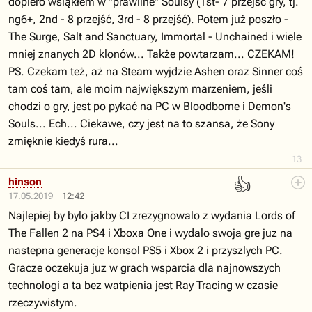
dopiero wsiąkłem w "prawilne" Soulsy (1st- 7 przejść gry, tj.
ng6+, 2nd - 8 przejść, 3rd - 8 przejść). Potem już poszło -
The Surge, Salt and Sanctuary, Immortal - Unchained i wiele
mniej znanych 2D klonów... Także powtarzam... CZEKAM!
PS. Czekam też, aż na Steam wyjdzie Ashen oraz Sinner coś
tam coś tam, ale moim największym marzeniem, jeśli
chodzi o gry, jest po pykać na PC w Bloodborne i Demon's
Souls... Ech... Ciekawe, czy jest na to szansa, że Sony
zmięknie kiedyś rura...
13
👍
hinson
17.05.2019
12:42
Najlepiej by bylo jakby CI zrezygnowalo z wydania Lords of
The Fallen 2 na PS4 i Xboxa One i wydalo swoja gre juz na
nastepna generacje konsol PS5 i Xbox 2 i przyszlych PC.
Gracze oczekuja juz w grach wsparcia dla najnowszych
technologi a ta bez watpienia jest Ray Tracing w czasie
rzeczywistym.