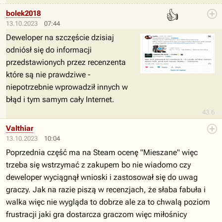
👍
bolek2018
13.10.2023
07:44
Deweloper na szczęście dzisiaj
odniósł się do informacji
przedstawionych przez recenzenta
które są nie prawdziwe -
niepotrzebnie wprowadził innych w
błąd i tym samym cały Internet.
43.6
Valthiar
13.10.2023
10:04
Poprzednia część ma na Steam ocenę "Mieszane" więc
trzeba się wstrzymać z zakupem bo nie wiadomo czy
deweloper wyciągnął wnioski i zastosował się do uwag
graczy. Jak na razie piszą w recenzjach, że słaba fabuła i
walka więc nie wygląda to dobrze ale za to chwalą poziom
frustracji jaki gra dostarcza graczom więc miłośnicy