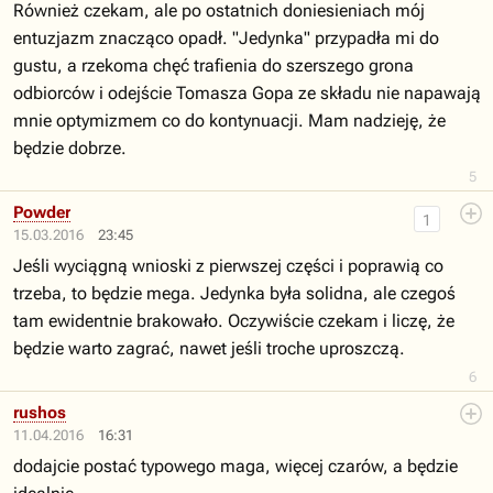
Również czekam, ale po ostatnich doniesieniach mój
entuzjazm znacząco opadł. "Jedynka" przypadła mi do
gustu, a rzekoma chęć trafienia do szerszego grona
odbiorców i odejście Tomasza Gopa ze składu nie napawają
mnie optymizmem co do kontynuacji. Mam nadzieję, że
będzie dobrze.
5
Powder
1
15.03.2016
23:45
Jeśli wyciągną wnioski z pierwszej części i poprawią co
trzeba, to będzie mega. Jedynka była solidna, ale czegoś
tam ewidentnie brakowało. Oczywiście czekam i liczę, że
będzie warto zagrać, nawet jeśli troche uproszczą.
6
rushos
11.04.2016
16:31
dodajcie postać typowego maga, więcej czarów, a będzie