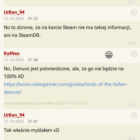
43.2
UrBan_94
12.10.2023
21:23
No to dziwne, że na karcie Steam nie ma takiej informacji,
ani na SteamDB.
43.3
😁
RafNex
12.10.2023
21:36
No, Denuvo jest potwierdzone, ale, że go nie będzie na
100% XD
https://www.videogamer.com/guides/lords-of-the-fallen-
denuvo/
post wyedytowany przez RafNex 2023-10-12 21:37:16
43.4
UrBan_94
12.10.2023
21:41
Tak właśnie myślałem xD
43.5