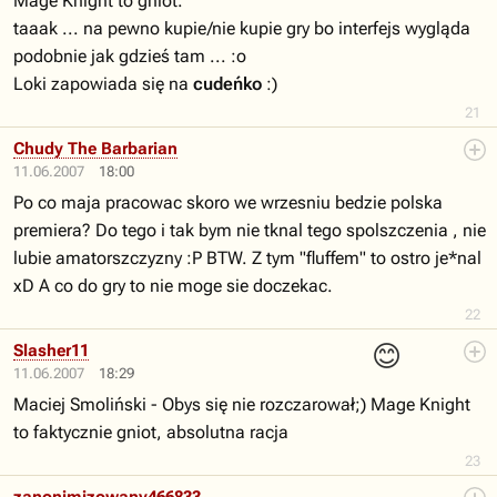
Mage Knight to gniot.
taaak ... na pewno kupie/nie kupie gry bo interfejs wygląda
podobnie jak gdzieś tam ... :o
Loki zapowiada się na
cudeńko
:)
21
Chudy The Barbarian
11.06.2007
18:00
Po co maja pracowac skoro we wrzesniu bedzie polska
premiera? Do tego i tak bym nie tknal tego spolszczenia , nie
lubie amatorszczyzny :P BTW. Z tym "fluffem" to ostro je*nal
xD A co do gry to nie moge sie doczekac.
22
😊
Slasher11
11.06.2007
18:29
Maciej Smoliński - Obys się nie rozczarował;) Mage Knight
to faktycznie gniot, absolutna racja
23