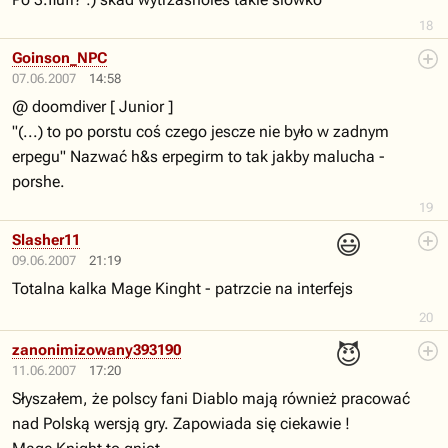
18
Goinson_NPC
07.06.2007
14:58
@ doomdiver [ Junior ]
"(...) to po porstu coś czego jescze nie było w zadnym
erpegu" Nazwać h&s erpegirm to tak jakby malucha -
porshe.
19
😃
Slasher11
09.06.2007
21:19
Totalna kalka Mage Kinght - patrzcie na interfejs
20
😈
zanonimizowany393190
11.06.2007
17:20
Słyszałem, że polscy fani Diablo mają również pracować
nad Polską wersją gry. Zapowiada się ciekawie !