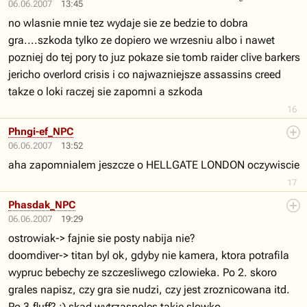
06.06.2007
13:45
no wlasnie mnie tez wydaje sie ze bedzie to dobra
gra....szkoda tylko ze dopiero we wrzesniu albo i nawet
pozniej do tej pory to juz pokaze sie tomb raider clive barkers
jericho overlord crisis i co najwazniejsze assassins creed
takze o loki raczej sie zapomni a szkoda
16
Phngi-ef_NPC
06.06.2007
13:52
aha zapomnialem jeszcze o HELLGATE LONDON oczywiscie
17
Phasdak_NPC
06.06.2007
19:29
ostrowiak-> fajnie sie posty nabija nie?
doomdiver-> titan byl ok, gdyby nie kamera, ktora potrafila
wypruc bebechy ze szczesliwego czlowieka. Po 2. skoro
grales napisz, czy gra sie nudzi, czy jest zroznicowana itd.
Po 3.fluff? :) skad wytrzasnoles takie slowko