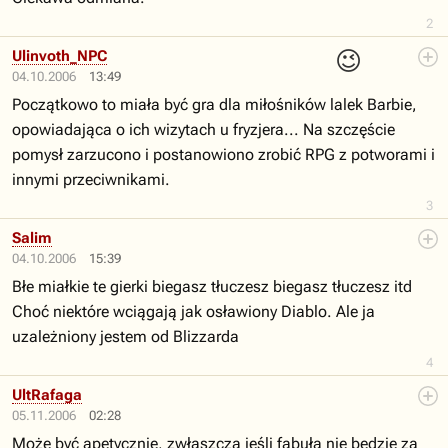
2
😉
Ulinvoth_NPC
04.10.2006
13:49
Początkowo to miała być gra dla miłośników lalek Barbie,
opowiadająca o ich wizytach u fryzjera... Na szczęście
pomysł zarzucono i postanowiono zrobić RPG z potworami i
innymi przeciwnikami.
3
Salim
04.10.2006
15:39
Błe miałkie te gierki biegasz tłuczesz biegasz tłuczesz itd
Choć niektóre wciągają jak osławiony Diablo. Ale ja
uzależniony jestem od Blizzarda
4
UltRafaga
05.11.2006
02:28
Może być apetycznie, zwłaszcza jeśli fabuła nie będzie za