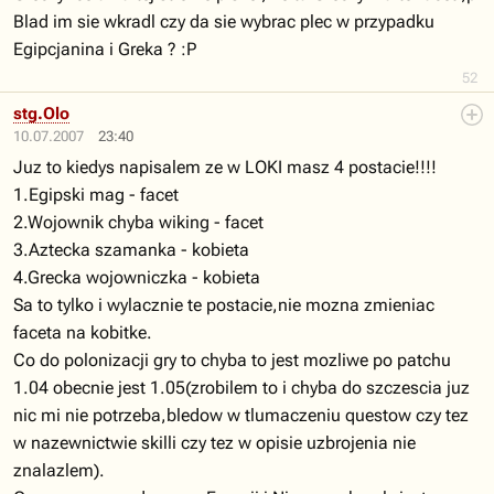
Blad im sie wkradl czy da sie wybrac plec w przypadku
Egipcjanina i Greka ? :P
52
stg.Olo
10.07.2007
23:40
Juz to kiedys napisalem ze w LOKI masz 4 postacie!!!!
1.Egipski mag - facet
2.Wojownik chyba wiking - facet
3.Aztecka szamanka - kobieta
4.Grecka wojowniczka - kobieta
Sa to tylko i wylacznie te postacie,nie mozna zmieniac
faceta na kobitke.
Co do polonizacji gry to chyba to jest mozliwe po patchu
1.04 obecnie jest 1.05(zrobilem to i chyba do szczescia juz
nic mi nie potrzeba,bledow w tlumaczeniu questow czy tez
w nazewnictwie skilli czy tez w opisie uzbrojenia nie
znalazlem).