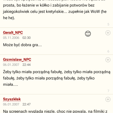
prosta, bo łażenie w kółko i zabijanie potworów bez
jakiegokolwiek celu jest kretyńskie... zupełnie jak WoW (he
he he).
5
😊
Geralt_NPC
05.11.2006
02:30
Może być dobra gra...
6
Grzmislaw_NPC
06.01.2007
22:44
Żeby tylko miała porządną fabułę, żeby tylko miała porządną
fabułę, żeby tylko miała porządną fabułę, żeby tylko
miała....
7
Szyszkłak
06.01.2007
22:47
Na screenach wyglada niezle, choc nie powala, na filmiki z