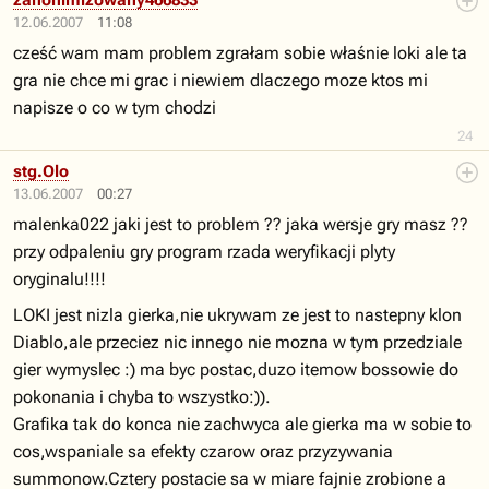
zanonimizowany466833
12.06.2007
11:08
cześć wam mam problem zgrałam sobie właśnie loki ale ta
gra nie chce mi grac i niewiem dlaczego moze ktos mi
napisze o co w tym chodzi
24
stg.Olo
13.06.2007
00:27
malenka022 jaki jest to problem ?? jaka wersje gry masz ??
przy odpaleniu gry program rzada weryfikacji plyty
oryginalu!!!!
LOKI jest nizla gierka,nie ukrywam ze jest to nastepny klon
Diablo,ale przeciez nic innego nie mozna w tym przedziale
gier wymyslec :) ma byc postac,duzo itemow bossowie do
pokonania i chyba to wszystko:)).
Grafika tak do konca nie zachwyca ale gierka ma w sobie to
cos,wspaniale sa efekty czarow oraz przyzywania
summonow.Cztery postacie sa w miare fajnie zrobione a