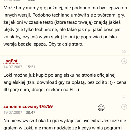
Może bmy mamy grę póżniej, ale podobno ma byc lepsza on
innych wersji. Podobno techland umówił się z twórcami gry,
że jak oni w czasie testó (które teraz trwają) znajdą jakieś
błędy (nie tylko techniczne, ale takie jak np. jakiś boss jest
za słaby, czy coś wtym stylu) to oni je poprawią i polska
wersja będzie lepsza. Oby tak się stało.
56
_agEnt_
14.07.2007
15:21
Loki można już kupić po angielsku na stronie oficjalnej
angielskiej (tzn. download gry za opłatą, bez cd itp :() - cena
40 parę euro, drogo, czekam na PL :)
57
😃
zanonimizowany476759
19.07.2007
08:47
Na pierwszy rzut oka ta gra wydaje sie byc extra.Jeszcze nie
gralem w Loki, ale mam nadzieje ze kiedys w nia pogram i