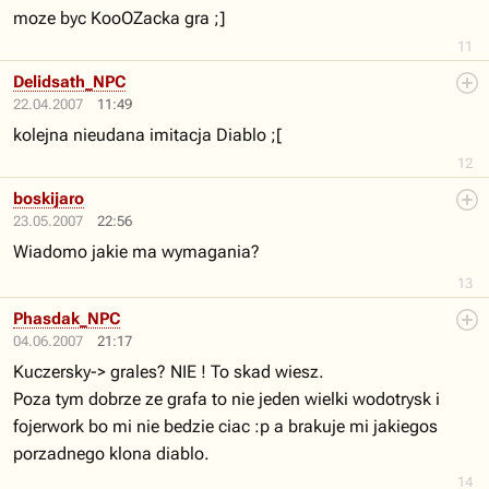
moze byc KooOZacka gra ;]
11
Delidsath_NPC
22.04.2007
11:49
kolejna nieudana imitacja Diablo ;[
12
boskijaro
23.05.2007
22:56
Wiadomo jakie ma wymagania?
13
Phasdak_NPC
04.06.2007
21:17
Kuczersky-> grales? NIE ! To skad wiesz.
Poza tym dobrze ze grafa to nie jeden wielki wodotrysk i
fojerwork bo mi nie bedzie ciac :p a brakuje mi jakiegos
porzadnego klona diablo.
14