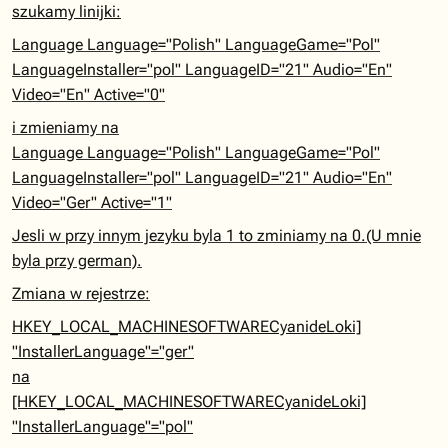
szukamy linijki:
Language Language="Polish" LanguageGame="Pol"
LanguageInstaller="pol" LanguageID="21" Audio="En"
Video="En" Active="0"
i zmieniamy na
Language Language="Polish" LanguageGame="Pol"
LanguageInstaller="pol" LanguageID="21" Audio="En"
Video="Ger" Active="1"
Jesli w przy innym jezyku byla 1 to zminiamy na 0.(U mnie
byla przy german).
Zmiana w rejestrze:
HKEY_LOCAL_MACHINESOFTWARECyanideLoki]
"InstallerLanguage"="ger"
na
[HKEY_LOCAL_MACHINESOFTWARECyanideLoki]
"InstallerLanguage"="pol"