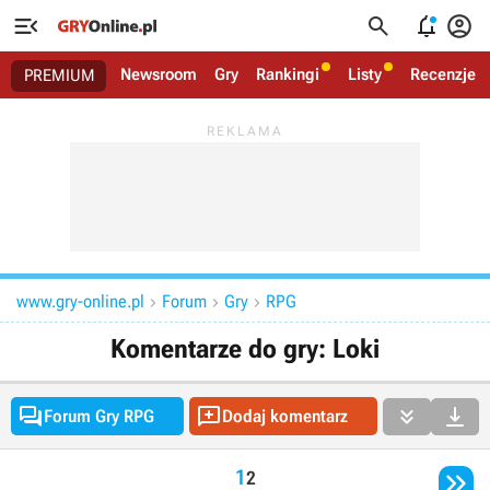




Newsroom
Gry
Rankingi
Listy
Recenzje
PREMIUM
www.gry-online.pl
Forum
Gry
RPG



Komentarze do gry: Loki




Forum Gry RPG
Dodaj komentarz

1
2