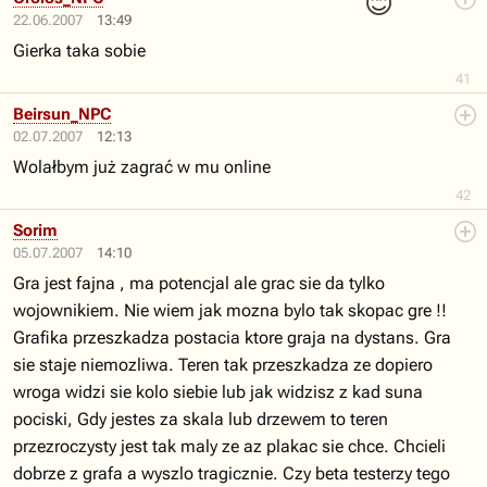
😊
22.06.2007
13:49
Gierka taka sobie
41
Beirsun_NPC
02.07.2007
12:13
Wolałbym już zagrać w mu online
42
Sorim
05.07.2007
14:10
Gra jest fajna , ma potencjal ale grac sie da tylko
wojownikiem. Nie wiem jak mozna bylo tak skopac gre !!
Grafika przeszkadza postacia ktore graja na dystans. Gra
sie staje niemozliwa. Teren tak przeszkadza ze dopiero
wroga widzi sie kolo siebie lub jak widzisz z kad suna
pociski, Gdy jestes za skala lub drzewem to teren
przezroczysty jest tak maly ze az plakac sie chce. Chcieli
dobrze z grafa a wyszlo tragicznie. Czy beta testerzy tego