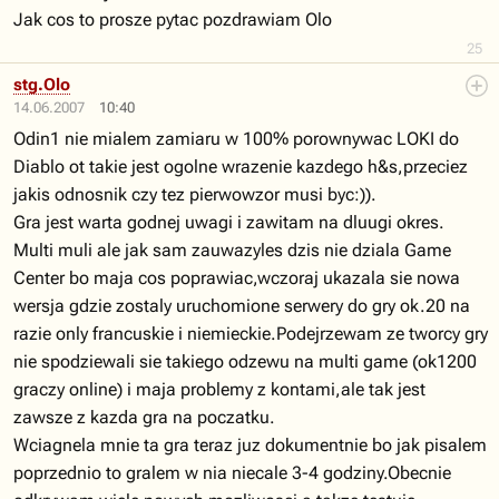
Jak cos to prosze pytac pozdrawiam Olo
25
stg.Olo
14.06.2007
10:40
Odin1 nie mialem zamiaru w 100% porownywac LOKI do
Diablo ot takie jest ogolne wrazenie kazdego h&s,przeciez
jakis odnosnik czy tez pierwowzor musi byc:)).
Gra jest warta godnej uwagi i zawitam na dluugi okres.
Multi muli ale jak sam zauwazyles dzis nie dziala Game
Center bo maja cos poprawiac,wczoraj ukazala sie nowa
wersja gdzie zostaly uruchomione serwery do gry ok.20 na
razie only francuskie i niemieckie.Podejrzewam ze tworcy gry
nie spodziewali sie takiego odzewu na multi game (ok1200
graczy online) i maja problemy z kontami,ale tak jest
zawsze z kazda gra na poczatku.
Wciagnela mnie ta gra teraz juz dokumentnie bo jak pisalem
poprzednio to gralem w nia niecale 3-4 godziny.Obecnie