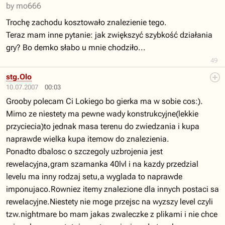
by mo666
Trochę zachodu kosztowało znalezienie tego.
Teraz mam inne pytanie: jak zwiększyć szybkość działania
gry? Bo demko słabo u mnie chodziło...
49
stg.Olo
10.07.2007
00:03
Grooby polecam Ci Lokiego bo gierka ma w sobie cos:).
Mimo ze niestety ma pewne wady konstrukcyjne(lekkie
przyciecia)to jednak masa terenu do zwiedzania i kupa
naprawde wielka kupa itemow do znalezienia.
Ponadto dbalosc o szczegoly uzbrojenia jest
rewelacyjna,gram szamanka 40lvl i na kazdy przedzial
levelu ma inny rodzaj setu,a wyglada to naprawde
imponujaco.Rowniez itemy znalezione dla innych postaci sa
rewelacyjne.Niestety nie moge przejsc na wyzszy level czyli
tzw.nightmare bo mam jakas zwaleczke z plikami i nie chce