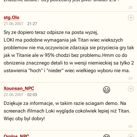
38
stg.Olo
21.06.2007
21:27
Sry ze dopiero teraz odpisze na posta wyzej,
LOKI ma podobne wymagania jak Titan wiec wiekszych
problemow nie ma,oczywiscie zdarzaja sie przyciecia gry tak
jak w Titanie ale w 95% chodzi bez problemu.Hmm co do
obnizenia znacznego detali to w wersji niemieckiej sa tylko 2
ustawienia "hoch" i "nieder" wiec wielkiego wyboru nie ma.
39
😃
Xounsan_NPC
22.06.2007
02:03
Dziękuje za informacje, w takim razie sciagam demo. Na
screenach ifilmach Loki wygląda cokolwiek lepiej niż Titan.
Więc oby byl dobry!
40
Orolos_NPC