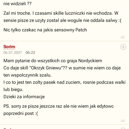
nie widzieli ??
Zal mi troche. I czasami skille luczniczki nie wchodza. W
sensie pisze ze uzyty zostal ale wogule nie oddala salwy :(
Nic tylko czekac na jakis sensowny Patch
43
Sorim
06.07.2007
06:23
Mam pytanie do wszystkich co graja Nordyckiem
Co daje skill "Okrzyk Gniewu"?? w sumie nie wiem co daje
ten wspolczynnik szalu.
I co to jest ten zolty pasek nad zuciem, rosnie podczas walki
lub biegu.
Dzieki za informacje
PS. sorry ze pisze jeszcze raz ale nie wiem jak edytowc
poprzedni post :(
44