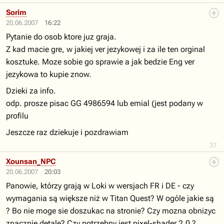
Sorim
20.06.2007
16:22
Pytanie do osob ktore juz graja.
Z kad macie gre, w jakiej ver jezykowej i za ile ten orginal
kosztuke. Moze sobie go sprawie a jak bedzie Eng ver
jezykowa to kupie znow.
Dzieki za info.
odp. prosze pisac GG 4986594 lub emial (jest podany w
profilu
Jeszcze raz dziekuje i pozdrawiam
37
Xounsan_NPC
20.06.2007
20:03
Panowie, którzy grają w Loki w wersjach FR i DE - czy
wymagania są większe niż w Titan Quest? W ogóle jakie są
? Bo nie moge sie doszukac na stronie? Czy mozna obnizyc
znacznie detale? Czy potrzebny jest pixel-shader 2.0 ?