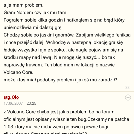
a ja mam problem.
Gram Nordem czy jak mu tam.
Pograłem sobie kilka godzin i natknąłem się na błąd który
uniemożliwia mi dalszą grę.
Chodzę sobie po jaskini gnomów. Zabijam wielkiego feniksa
i chce przejść dalej. Wchodzę w następną lokację gra się
ładuje wszystko fajnie spoko.. ale nagle pojawiam się na
środku mapy nad lawą. Nie mogę się ruszyć... bo tak
naprawdę fruwam. Ten błąd mam w lokacji o nazwie
Volcano Core.
może ktoś miał podobny problem i jakoś mu zaradził?
33
stg.Olo
17.06.2007
20:25
z Volcano Core chyba jest jakis problem bo na forum
oficialnym jest opisany wlasnie ten bug.Czekamy na patcha
1.03 ktory ma sie niebawem pojawic i pewne bugi