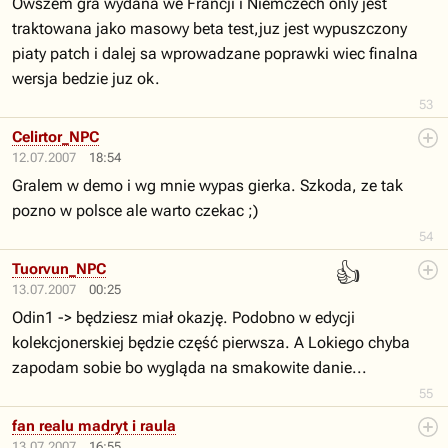
Owszem gra wydana we Francji i Niemczech only jest
traktowana jako masowy beta test,juz jest wypuszczony
piaty patch i dalej sa wprowadzane poprawki wiec finalna
wersja bedzie juz ok.
53
Celirtor_NPC
12.07.2007
18:54
Gralem w demo i wg mnie wypas gierka. Szkoda, ze tak
pozno w polsce ale warto czekac ;)
54
👍
Tuorvun_NPC
13.07.2007
00:25
Odin1 -> będziesz miał okazję. Podobno w edycji
kolekcjonerskiej będzie część pierwsza. A Lokiego chyba
zapodam sobie bo wygląda na smakowite danie...
55
fan realu madryt i raula
13.07.2007
16:55