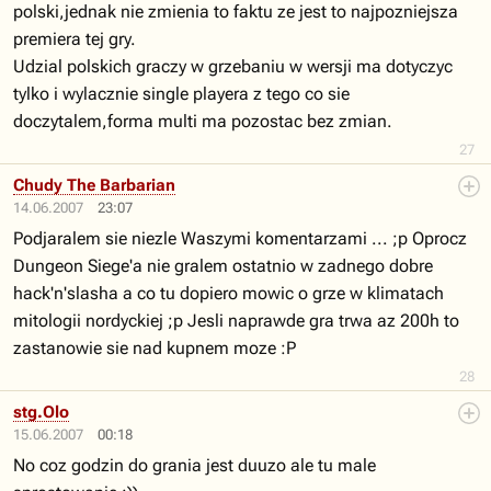
polski,jednak nie zmienia to faktu ze jest to najpozniejsza
premiera tej gry.
Udzial polskich graczy w grzebaniu w wersji ma dotyczyc
tylko i wylacznie single playera z tego co sie
doczytalem,forma multi ma pozostac bez zmian.
27
Chudy The Barbarian
14.06.2007
23:07
Podjaralem sie niezle Waszymi komentarzami ... ;p Oprocz
Dungeon Siege'a nie gralem ostatnio w zadnego dobre
hack'n'slasha a co tu dopiero mowic o grze w klimatach
mitologii nordyckiej ;p Jesli naprawde gra trwa az 200h to
zastanowie sie nad kupnem moze :P
28
stg.Olo
15.06.2007
00:18
No coz godzin do grania jest duuzo ale tu male