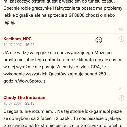
mi zaskoczyc ostatni quest z wejsciem do tunelu czasu.
Obecnie robie greczynke i faktycznie ta postac ma problemy
lekkie z grafika ale na sprzecie z GF8800 chodzi o niebo
lepiej.
50
😉
Keelham_NPC
10.07.2007
16:42
JA nie widzę w tej grze nic nadzwyaczajnego.Może po
prostu nie lubię tego gatnuku,a może klimatu gry,ale coś mi
w niej wyraźnie nie pasuje.Wiem tylko tyle z CDA,że
wykonanie wszystkich Questów zajmuje ponad 250
godzin.Wow.Sporo.:)
51
Chudy The Barbarian
10.07.2007
23:13
Czegos tu nie rozumiem... Na tej stronie loki-game.pl pisze
ze do wyboru sa 2 faceci i 2 babki. Tu cos piszecie o jakiejs
Greczynce a na tej stronie pisze , ze ta Greczynka to facet ;p