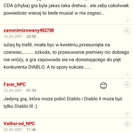
CDA (chyba) gra byla jakas taka dretwa.. ale zeby cokolwiek
powiedziec wiecej to bede musial w nia zagrac..
8
zanonimizowany452738
16.04.2007
20:58
szlaq by trafił, miała byc w kwietniu,przesunięta na
czerwiec........ szkoda, to przesuwanie premiery nic dobrego
nie wróży, a gra zapowiada sie na dorastającego do pięt
konkurenta DIABLO. A to spory sukces.....
9
😊
Farar_NPC
22.04.2007
01:34
Jedyną grą, która może pobić Diablo i Diablo II może być
tylko Diablo III :)
10
Vathsi-od_NPC
22.04.2007
11:46