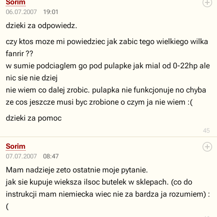
Sorim
06.07.2007
19:01
dzieki za odpowiedz.
czy ktos moze mi powiedziec jak zabic tego wielkiego wilka
fanrir ??
w sumie podciaglem go pod pulapke jak mial od 0-22hp ale
nic sie nie dziej
nie wiem co dalej zrobic. pulapka nie funkcjonuje no chyba
ze cos jeszcze musi byc zrobione o czym ja nie wiem :(
dzieki za pomoc
45
Sorim
07.07.2007
08:47
Mam nadzieje zeto ostatnie moje pytanie.
jak sie kupuje wieksza ilsoc butelek w sklepach. (co do
instrukcji mam niemiecka wiec nie za bardza ja rozumiem) :
(