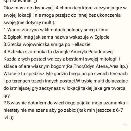
sprostowanie :))
Otoz masz do dyspozycji 4 charaktery ktore zaczynaja gre w
swojej lokacji i nie moga przejsc do innej bez ukonczenia
swojej(nie dotyczy multi).
1.Warior zaczyna w klimatach polnocy snieg i zima.
2.Egipski mag jak sama nazwa wskazuje w Egipcie
3.Grecka wojowniczka smiga po Helladzie
4.Aztecka szamanka to dzungle Ameryki Poludniowej
Kazda z tych postaci walczy z bestiami swojej mitologii i
sklada ofiare wlasnym bogom(Ra,Thor,Odyn,Atena,Ares itp.)
Wlasnie tu spedzisz tyle godzin biegajac po swoich terenach
i po terenach trzech innych postaci.W trybie multi dolaczajac
do istniejacej gry zaczynasz w lokacji takiej jaka gra tworca
gry.
P.S.wlasnie dotarlem do wieelkiego pajaka moja szamanka i
niestety nie ma szans aby go zabic:))tak min jeszcze z 6-7
lvl :))
29