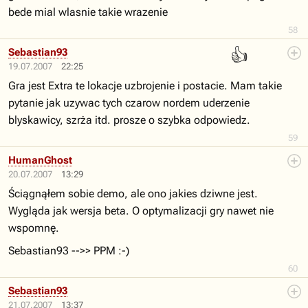
bede mial wlasnie takie wrazenie
58
👍
Sebastian93
19.07.2007
22:25
Gra jest Extra te lokacje uzbrojenie i postacie. Mam takie
pytanie jak uzywac tych czarow nordem uderzenie
blyskawicy, szrża itd. prosze o szybka odpowiedz.
59
HumanGhost
20.07.2007
13:29
Ściągnąłem sobie demo, ale ono jakies dziwne jest.
Wygląda jak wersja beta. O optymalizacji gry nawet nie
wspomnę.
Sebastian93 -->> PPM :-)
60
Sebastian93
21.07.2007
13:37