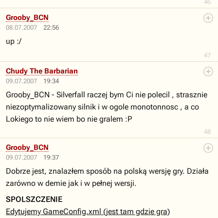
46
Grooby_BCN
08.07.2007
22:56
up :/
47
Chudy The Barbarian
09.07.2007
19:34
Grooby_BCN - Silverfall raczej bym Ci nie polecil , strasznie
niezoptymalizowany silnik i w ogole monotonnosc , a co
Lokiego to nie wiem bo nie gralem :P
48
Grooby_BCN
09.07.2007
19:37
Dobrze jest, znalazłem sposób na polską wersję gry. Działa
zarówno w demie jak i w pełnej wersji.
SPOLSZCZENIE
Edytujemy GameConfig.xml (jest tam gdzie gra)