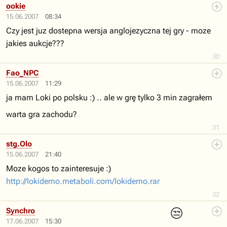
ookie
15.06.2007
08:34
Czy jest juz dostepna wersja anglojezyczna tej gry - moze
jakies aukcje???
30
Fao_NPC
15.06.2007
11:29
ja mam Loki po polsku :) .. ale w grę tylko 3 min zagrałem
warta gra zachodu?
31
stg.Olo
15.06.2007
21:40
Moze kogos to zainteresuje :)
http://lokidemo.metaboli.com/lokidemo.rar
32
😒
Synchro
17.06.2007
15:30