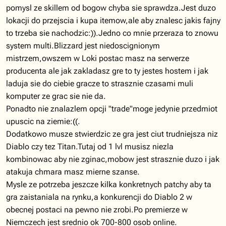
pomysl ze skillem od bogow chyba sie sprawdza.Jest duzo
lokacji do przejscia i kupa itemow,ale aby znalesc jakis fajny
to trzeba sie nachodzic:)).Jedno co mnie przeraza to znowu
system multi.Blizzard jest niedoscignionym
mistrzem,owszem w Loki postac masz na serwerze
producenta ale jak zakladasz gre to ty jestes hostem i jak
laduja sie do ciebie gracze to strasznie czasami muli
komputer ze grac sie nie da.
Ponadto nie znalazlem opcji "trade"moge jedynie przedmiot
upuscic na ziemie:((.
Dodatkowo musze stwierdzic ze gra jest ciut trudniejsza niz
Diablo czy tez Titan.Tutaj od 1 lvl musisz niezla
kombinowac aby nie zginac,mobow jest strasznie duzo i jak
atakuja chmara masz mierne szanse.
Mysle ze potrzeba jeszcze kilka konkretnych patchy aby ta
gra zaistaniala na rynku,a konkurencji do Diablo 2 w
obecnej postaci na pewno nie zrobi.Po premierze w
Niemczech jest srednio ok 700-800 osob online.