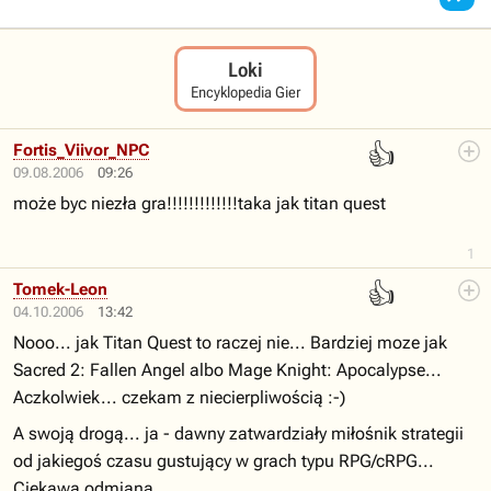
Loki
Encyklopedia Gier
👍
Fortis_Viivor_NPC
09.08.2006
09:26
może byc niezła gra!!!!!!!!!!!!!taka jak titan quest
1
👍
Tomek-Leon
04.10.2006
13:42
Nooo... jak Titan Quest to raczej nie... Bardziej moze jak
Sacred 2: Fallen Angel albo Mage Knight: Apocalypse...
Aczkolwiek... czekam z niecierpliwością :-)
A swoją drogą... ja - dawny zatwardziały miłośnik strategii
od jakiegoś czasu gustujący w grach typu RPG/cRPG...
Ciekawa odmiana.