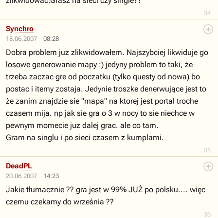
zlikwidowac.Grasz na sieci czy single??
34
Synchro
18.06.2007
08:28
Dobra problem juz zlikwidowałem. Najszybciej likwiduje go
losowe generowanie mapy :) jedyny problem to taki, że
trzeba zaczac gre od poczatku (tylko questy od nowa) bo
postac i itemy zostaja. Jedynie troszke denerwujące jest to
że zanim znajdzie sie "mapa" na ktorej jest portal troche
czasem mija. np jak sie gra o 3 w nocy to sie niechce w
pewnym momecie juz dalej grac. ale co tam.
Gram na singlu i po sieci czasem z kumplami.
35
DeadPL
20.06.2007
14:23
Jakie tłumacznie ?? gra jest w 99% JUŻ po polsku.... więc
czemu czekamy do września ??
36