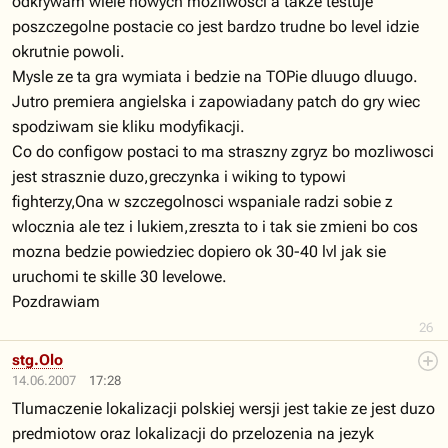
odkrywam wiele nowych mozliwosci a takze testuje
poszczegolne postacie co jest bardzo trudne bo level idzie
okrutnie powoli.
Mysle ze ta gra wymiata i bedzie na TOPie dluugo dluugo.
Jutro premiera angielska i zapowiadany patch do gry wiec
spodziwam sie kliku modyfikacji.
Co do configow postaci to ma straszny zgryz bo mozliwosci
jest strasznie duzo,greczynka i wiking to typowi
fighterzy,Ona w szczegolnosci wspaniale radzi sobie z
wlocznia ale tez i lukiem,zreszta to i tak sie zmieni bo cos
mozna bedzie powiedziec dopiero ok 30-40 lvl jak sie
uruchomi te skille 30 levelowe.
Pozdrawiam
26
stg.Olo
14.06.2007
17:28
Tlumaczenie lokalizacji polskiej wersji jest takie ze jest duzo
predmiotow oraz lokalizacji do przelozenia na jezyk