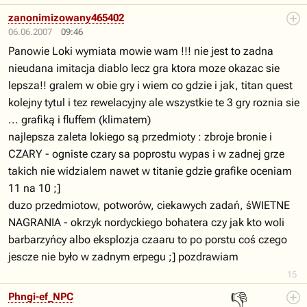
zanonimizowany465402
06.06.2007
09:46
Panowie Loki wymiata mowie wam !!! nie jest to zadna
nieudana imitacja diablo lecz gra ktora moze okazac sie
lepsza!! gralem w obie gry i wiem co gdzie i jak, titan quest
kolejny tytul i tez rewelacyjny ale wszystkie te 3 gry roznia sie
... grafiką i fluffem (klimatem)
najlepsza zaleta lokiego są przedmioty : zbroje bronie i
CZARY - ogniste czary sa poprostu wypas i w zadnej grze
takich nie widzialem nawet w titanie gdzie grafike oceniam
11 na 10 ;]
duzo przedmiotow, potworów, ciekawych zadań, śWIETNE
NAGRANIA - okrzyk nordyckiego bohatera czy jak kto woli
barbarzyńcy albo eksplozja czaaru to po porstu coś czego
jescze nie było w zadnym erpegu ;] pozdrawiam
15
👎
Phngi-ef_NPC