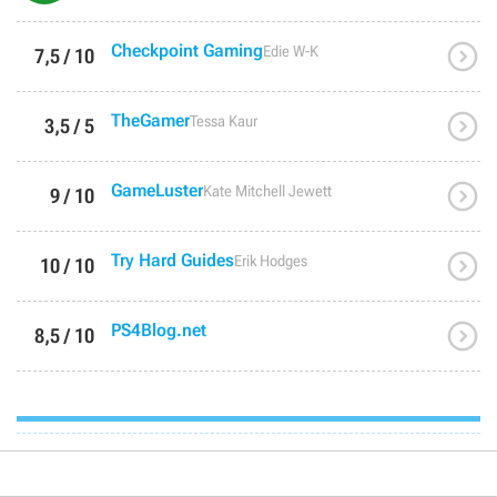

Checkpoint Gaming
Edie W-K
7,5 / 10

TheGamer
Tessa Kaur
3,5 / 5

GameLuster
Kate Mitchell Jewett
9 / 10

Try Hard Guides
Erik Hodges
10 / 10

PS4Blog.net
8,5 / 10