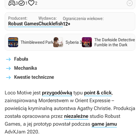




3
1
2
Producent:
Wydawca:
Ograniczenia wiekowe:
Robust Games
Chucklefish
12+
The Darkside Detective: A
Thimbleweed Park
Syberia 3
Fumble in the Dark
Fabuła
Mechanika
Kwestie techniczne
Loco Motive
jest
przygodówką
typu
point & click
,
zainspirowaną
Morderstwem w Orient Expressie
–
powieścią kryminalną autorstwa Agathy Christie. Produkcja
została opracowana przez
niezależne
studio Robust
Games, a jej prototyp powstał podczas
game jamu
AdvXJam 2020.