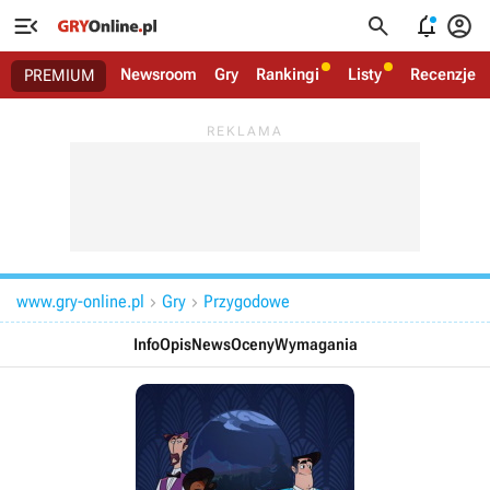




Newsroom
Gry
Rankingi
Listy
Recenzje
PREMIUM
www.gry-online.pl
Gry
Przygodowe


Info
Opis
News
Oceny
Wymagania