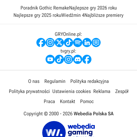
Poradnik Gothic Remake
Najlepsze gry 2026 roku
Najlepsze gry 2025 roku
Wiedźmin 4
Najbliższe premiery
GRYOnline.pl:
tvgry.pl:
O nas
Regulamin
Polityka redakcyjna
Polityka prywatności
Ustawienia cookies
Reklama
Zespół
Praca
Kontakt
Pomoc
Copyright © 2000 -
2026
Webedia Polska SA