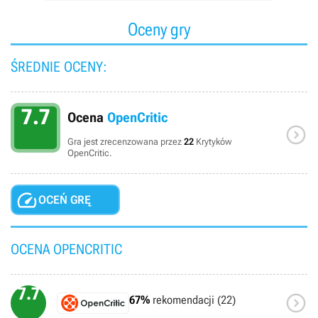
Oceny gry
ŚREDNIE OCENY:
7.7
Ocena
OpenCritic

Gra jest zrecenzowana przez
22
Krytyków
OpenCritic.

OCEŃ GRĘ
OCENA OPENCRITIC
7.7

67%
rekomendacji (22)