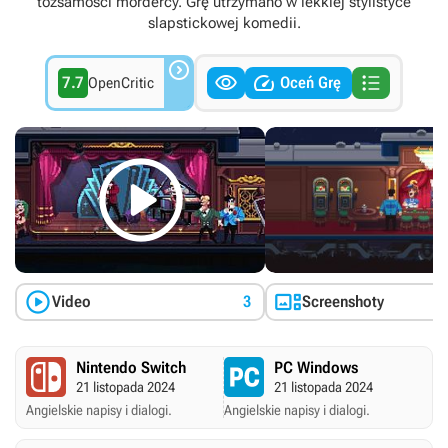
tożsamości mordercy. Grę utrzymano w lekkiej stylistyce
slapstickowej komedii.




7.7
Oceń Grę
OpenCritic



Video
3
Screenshoty
Nintendo Switch
PC Windows
21 listopada 2024
21 listopada 2024
Angielskie napisy i dialogi.
Angielskie napisy i dialogi.