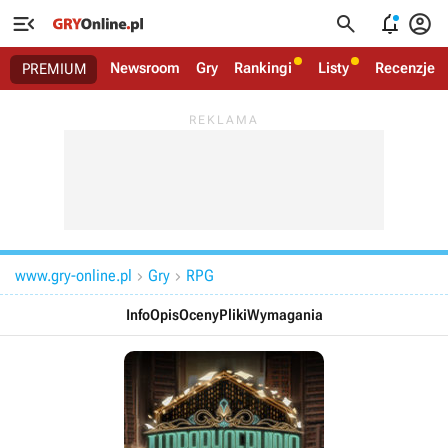




Newsroom
Gry
Rankingi
Listy
Recenzje
PREMIUM
www.gry-online.pl
Gry
RPG


Info
Opis
Oceny
Pliki
Wymagania