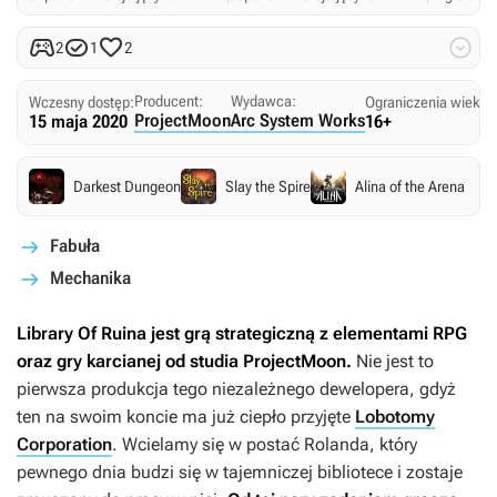




2
1
2
Producent:
Wydawca:
Wczesny dostęp:
Ograniczenia wiekow
ProjectMoon
Arc System Works
15 maja 2020
16+
Darkest Dungeon
Slay the Spire
Alina of the Arena
Fabuła
Mechanika
Library Of Ruina
jest grą strategiczną z elementami RPG
oraz gry karcianej od studia ProjectMoon.
Nie jest to
pierwsza produkcja tego niezależnego dewelopera, gdyż
ten na swoim koncie ma już ciepło przyjęte
Lobotomy
Corporation
. Wcielamy się w postać Rolanda, który
pewnego dnia budzi się w tajemniczej bibliotece i zostaje