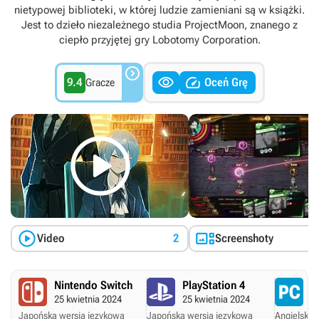
nietypowej biblioteki, w której ludzie zamieniani są w książki.
Jest to dzieło niezależnego studia ProjectMoon, znanego z
ciepło przyjętej gry Lobotomy Corporation.



9.4
Oceń Grę
Gracze



Video
2
Screenshoty
Nintendo Switch
PlayStation 4
P
25 kwietnia 2024
25 kwietnia 2024
10
Japońska wersja językowa
Japońska wersja językowa
Angielskie 