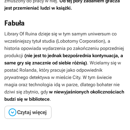
zmuszony do pracy w niej.
Od tej pory zadaniem gracza
jest przemieniać ludzi w książki.
Fabuła
Library Of Ruina
dzieje się w tym samym uniwersum co
wcześniejszy tytuł studia (
Lobotomy Corporation)
, a
historia opowiada wydarzenia po zakończeniu poprzedniej
produkcji
(nie jest to jednak bezpośrednia kontynuacja, a
same gry się znacznie od siebie różnią)
. Wcielamy się w
postać Rolanda, który pracuje jako odpowiednik
prywatnego detektywa w mieście City. W tym świecie
magia oraz technologia idą w parze, dlatego bohater nie
dziwi się zbytnio, gdy
w niewyjaśnionych okolicznościach
budzi się w bibliotece
.

Czytaj więcej