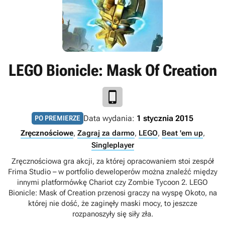
LEGO Bionicle: Mask Of Creation
Data wydania:
1 stycznia 2015
PO PREMIERZE
Zręcznościowe
,
Zagraj za darmo
,
LEGO
,
Beat 'em up
,
Singleplayer
Zręcznościowa gra akcji, za której opracowaniem stoi zespół
Frima Studio – w portfolio deweloperów można znaleźć między
innymi platformówkę Chariot czy Zombie Tycoon 2. LEGO
Bionicle: Mask of Creation przenosi graczy na wyspę Okoto, na
której nie dość, że zaginęły maski mocy, to jeszcze
rozpanoszyły się siły zła.