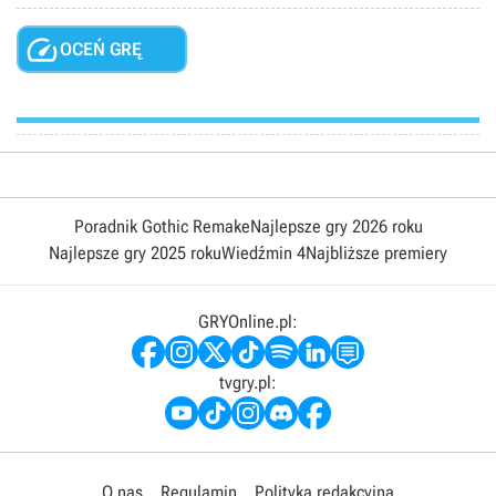

OCEŃ GRĘ
Poradnik Gothic Remake
Najlepsze gry 2026 roku
Najlepsze gry 2025 roku
Wiedźmin 4
Najbliższe premiery
GRYOnline.pl:
tvgry.pl:
O nas
Regulamin
Polityka redakcyjna