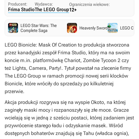
Producent:
Wydawca:
Ograniczenia wiekowe:
Frima Studio
The LEGO Group
12+
LEGO Star Wars: The
Heavenly Sword
LEGO Creat
Complete Saga
LEGO Bionicle: Mask Of Creation
to produkcja stworzona
przez kanadyjski zespół Frima Studio, który ma na swoim
koncie m.in. platformówkę
Chariot, Zombie Tycoon 2
czy
też
Lights, Camera, Party!
. Tytuł powstał na zlecenie firmy
The LEGO Group w ramach promocji nowej serii klocków
Bionicle, które wróciły do sprzedaży po kilkuletniej
przerwie.
Akcja produkcji rozgrywa się na wyspie Okoto, na której
zaginęły maski mocy i rozpanoszyły się złe moce. Gracze
wcielają się w jedną z sześciu postaci, której zadaniem jest
przywrócenie starego ładu i odzyskanie masek. Wśród
dostępnych bohaterów znajdują się Tahu (władca ognia),