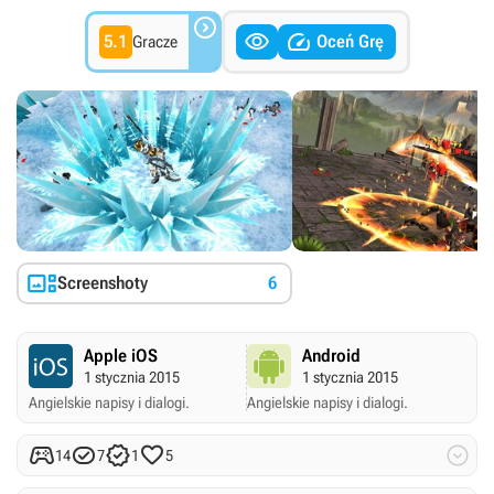



5.1
Oceń Grę
Gracze

Screenshoty
6
Apple iOS
Android
1 stycznia 2015
1 stycznia 2015
Angielskie napisy i dialogi.
Angielskie napisy i dialogi.





14
7
1
5