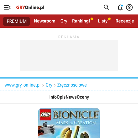




Newsroom
Gry
Rankingi
Listy
Recenzje
PREMIUM
www.gry-online.pl
Gry
Zręcznościowe


Info
Opis
News
Oceny