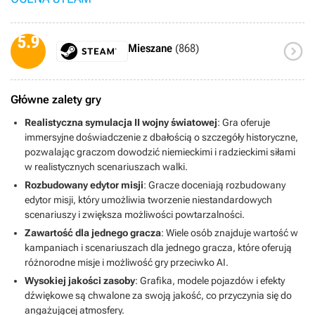
5.9

Mieszane
(868)
Główne zalety gry
Realistyczna symulacja II wojny światowej
: Gra oferuje
immersyjne doświadczenie z dbałością o szczegóły historyczne,
pozwalając graczom dowodzić niemieckimi i radzieckimi siłami
w realistycznych scenariuszach walki.
Rozbudowany edytor misji
: Gracze doceniają rozbudowany
edytor misji, który umożliwia tworzenie niestandardowych
scenariuszy i zwiększa możliwości powtarzalności.
Zawartość dla jednego gracza
: Wiele osób znajduje wartość w
kampaniach i scenariuszach dla jednego gracza, które oferują
różnorodne misje i możliwość gry przeciwko AI.
Wysokiej jakości zasoby
: Grafika, modele pojazdów i efekty
dźwiękowe są chwalone za swoją jakość, co przyczynia się do
angażującej atmosfery.