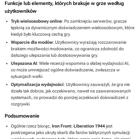
Funkcje lub elementy, których brakuje w grze według
użytkowników
Tryb wieloosobowy online
: Po zamknięciu serwerów, gracze
tęsknią za dynamicznym doświadczeniem wieloosobowym, które
kiedyś było kluczową cechą gry.
Wsparcie dla modów
: Użytkownicy wyrażają rozczarowanie
brakiem możliwości modowania, co ogranicza zdolność do
dalszego ulepszania lub dostosowywania gry.
Ulepszona AI
: Wiele recenzji wspomina o słabej wydajności AI,
co może umniejszać ogólne doświadczenie, zwłaszcza w
sytuacjach walki.
Optymalizacja wydajności
: Użytkownicy zauważyli, że gra nie
działa tak dobrze, jak oczekiwano, nawet na zaawansowanych
systemach, co prowadzi do poniżej oczekiwań doświadczeń z
rozgrywki.
Podsumowanie
Ogólnie rzecz biorąc,
Iron Front: Liberation 1944
jest
postrzegana jako ukryty skarb dla fanów taktycznych symulacji