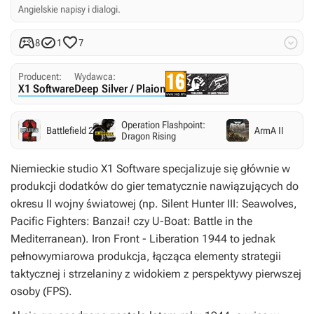
Angielskie napisy i dialogi.




8
1
7
Producent:
Wydawca:
X1 Software
Deep Silver / Plaion
Operation Flashpoint:
Battlefield 2
ArmA II
Dragon Rising
Niemieckie studio X1 Software specjalizuje się głównie w
produkcji dodatków do gier tematycznie nawiązujących do
okresu II wojny światowej (np.
Silent Hunter III: Seawolves
,
Pacific Fighters: Banzai!
czy
U-Boat: Battle in the
Mediterranean
).
Iron Front - Liberation 1944
to jednak
pełnowymiarowa produkcja, łącząca elementy strategii
taktycznej i strzelaniny z widokiem z perspektywy pierwszej
osoby (FPS).