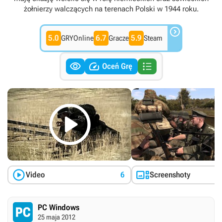
żołnierzy walczących na terenach Polski w 1944 roku.

5.0
6.7
5.9
GRYOnline
Gracze
Steam



Oceń Grę



Video
6
Screenshoty
PC Windows
25 maja 2012