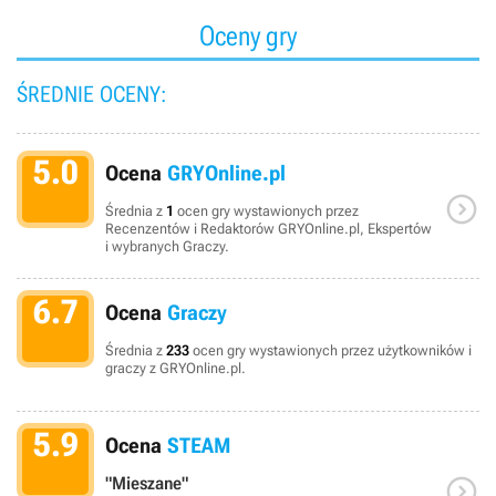
Oceny gry
ŚREDNIE OCENY:
5.0
Ocena
GRYOnline.pl

Średnia z
1
ocen gry wystawionych przez
Recenzentów i Redaktorów GRYOnline.pl, Ekspertów
i wybranych Graczy.
6.7
Ocena
Graczy
Średnia z
233
ocen gry wystawionych przez użytkowników i
graczy z GRYOnline.pl.
5.9
Ocena
STEAM

"Mieszane"