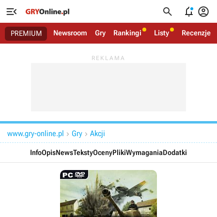




Newsroom
Gry
Rankingi
Listy
Recenzje
PREMIUM
www.gry-online.pl
Gry
Akcji


Info
Opis
News
Teksty
Oceny
Pliki
Wymagania
Dodatki