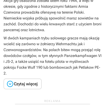
Akcja gry osadzona została latem roku 1944, a więc w
okresie, gdy zgodnie z historycznymi faktami Armia
Czerwona prowadziła ofensywę na terenie Polski.
Niemieckie wojska próbują spowolnić marsz sowietów na
zachód. Dochodzi do wielu krwawych starć z użyciem broni
pancernej oraz lotnictwa.
W dwóch kampaniach trybu solowego gracze mają okazję
wcielić się zarówno w żołnierzy Wehrmachtu jak i
Czerwonogwardzistów. Na polach bitew mogą przejąć rolę
dowódców czołgów, w tym słynnych Panzerkampfwagen VI
i JS-2, a także usiąść na fotelu pilota w myśliwcach
pokroju Focke Wulf 190 lub bombowcach jak Petlakow PE-
2.

Czytaj więcej