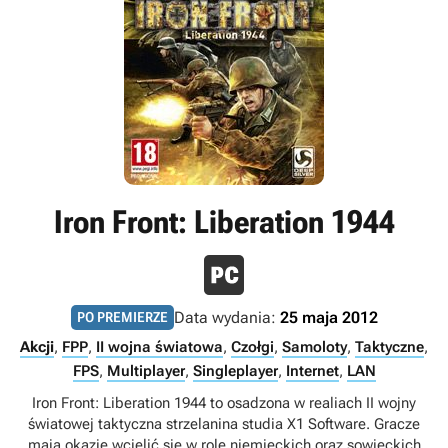
Iron Front: Liberation 1944
Data wydania:
25 maja 2012
PO PREMIERZE
Akcji
,
FPP
,
II wojna światowa
,
Czołgi
,
Samoloty
,
Taktyczne
,
FPS
,
Multiplayer
,
Singleplayer
,
Internet
,
LAN
Iron Front: Liberation 1944 to osadzona w realiach II wojny
światowej taktyczna strzelanina studia X1 Software. Gracze
mają okazję wcielić się w rolę niemieckich oraz sowieckich