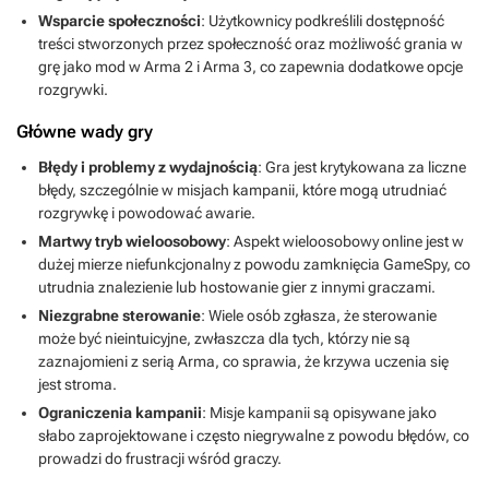
Wsparcie społeczności
: Użytkownicy podkreślili dostępność
treści stworzonych przez społeczność oraz możliwość grania w
grę jako mod w Arma 2 i Arma 3, co zapewnia dodatkowe opcje
rozgrywki.
Główne wady gry
Błędy i problemy z wydajnością
: Gra jest krytykowana za liczne
błędy, szczególnie w misjach kampanii, które mogą utrudniać
rozgrywkę i powodować awarie.
Martwy tryb wieloosobowy
: Aspekt wieloosobowy online jest w
dużej mierze niefunkcjonalny z powodu zamknięcia GameSpy, co
utrudnia znalezienie lub hostowanie gier z innymi graczami.
Niezgrabne sterowanie
: Wiele osób zgłasza, że sterowanie
może być nieintuicyjne, zwłaszcza dla tych, którzy nie są
zaznajomieni z serią Arma, co sprawia, że krzywa uczenia się
jest stroma.
Ograniczenia kampanii
: Misje kampanii są opisywane jako
słabo zaprojektowane i często niegrywalne z powodu błędów, co
prowadzi do frustracji wśród graczy.