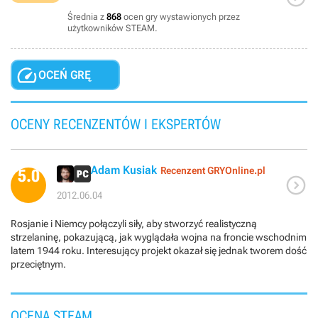
Średnia z
868
ocen gry wystawionych przez
użytkowników STEAM.

OCEŃ GRĘ
OCENY RECENZENTÓW I EKSPERTÓW
Adam Kusiak
Recenzent GRYOnline.pl
5.0

2012.06.04
Rosjanie i Niemcy połączyli siły, aby stworzyć realistyczną
strzelaninę, pokazującą, jak wyglądała wojna na froncie wschodnim
latem 1944 roku. Interesujący projekt okazał się jednak tworem dość
przeciętnym.
OCENA STEAM