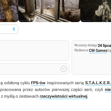
5
Wczesny dostęp:
24 lipc
Wydawca:
CM Games
Og

gą odsłoną cyklu
FPS-ów
inspirowanych serią
S.T.A.L.K.E.R.
opracowana przez autorów pierwszej części serii, czyli
nie
ą z myślą o zestawach
rzeczywistości wirtualnej
.