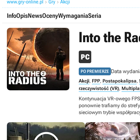
www.gry-online.pl
Gry
Akcji


Info
Opis
News
Oceny
Wymagania
Seria
Into the Ra
Data wydani
PO PREMIERZE
Akcji
,
FPP
,
Postapokalipsa
,
rzeczywistość (VR)
,
Multipla
Kontynuacja VR-owego FPS-
ponownie trafiamy do stref
sieciowym trybie współprac