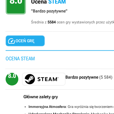
8.0
Ocena
STEAM
"Bardzo pozytywne"
Średnia z
5584
ocen gry wystawionych przez uży

OCEŃ GRĘ
OCENA STEAM
8.0
Bardzo pozytywne
(5 584)
Główne zalety gry
Immersyjna Atmosfera
: Gra wyróżnia się tworzeniem 