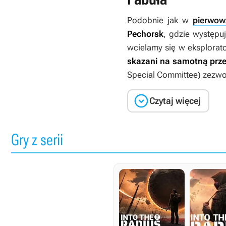
Podobnie jak w
pierwow
Pechorsk
, gdzie występuj
wcielamy się w eksplorat
skazani na samotną prz
Special Committee) zezwol

Czytaj więcej
Gry z serii