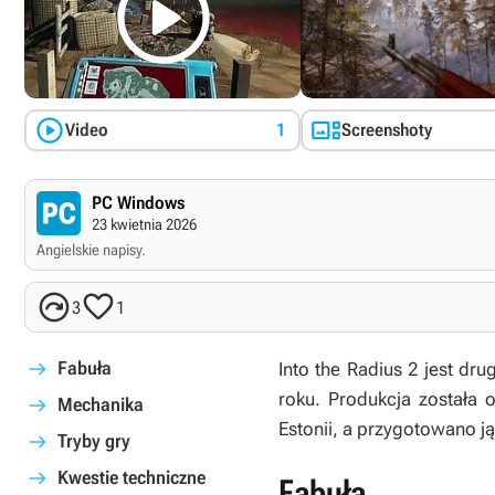



Video
1
Screenshoty
PC Windows
23 kwietnia 2026
Angielskie napisy.


3
1
Fabuła
Into the Radius 2
jest dru
roku. Produkcja została 
Mechanika
Estonii, a przygotowano j
Tryby gry
Kwestie techniczne
Fabuła