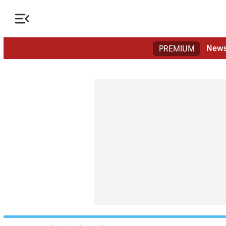

New
PREMIUM