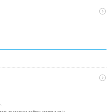


ru.