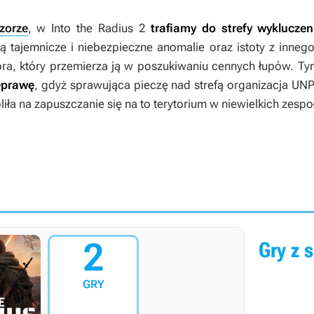
zorze
, w
Into the Radius 2
trafiamy do strefy wykluczen
ą tajemnicze i niebezpieczne anomalie oraz istoty z innego
ora, który przemierza ją w poszukiwaniu cennych łupów. T
eprawę
, gdyż sprawująca pieczę nad strefą organizacja UN
iła na zapuszczanie się na to terytorium w niewielkich zespo
2
Gry z s
GRY