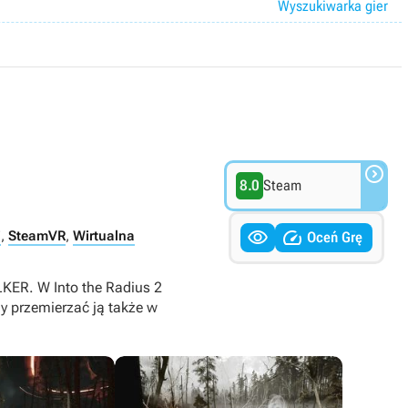
Wyszukiwarka gier

8.0
Steam


i
,
SteamVR
,
Wirtualna
Oceń Grę
KER. W Into the Radius 2
y przemierzać ją także w