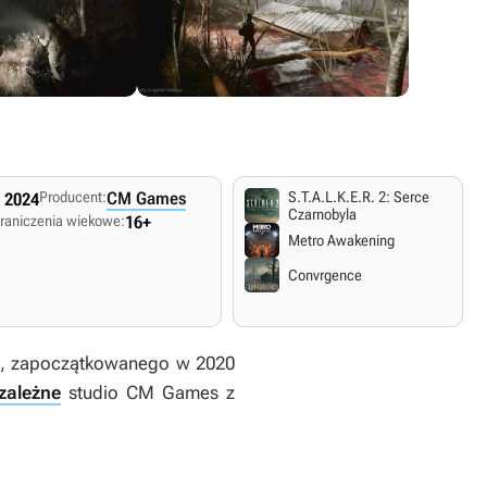
Producent:
CM Games
S.T.A.L.K.E.R. 2: Serce
a 2024
Czarnobyla
raniczenia wiekowe:
16+
Metro Awakening
Convrgence
, zapoczątkowanego w 2020
zależne
studio CM Games z