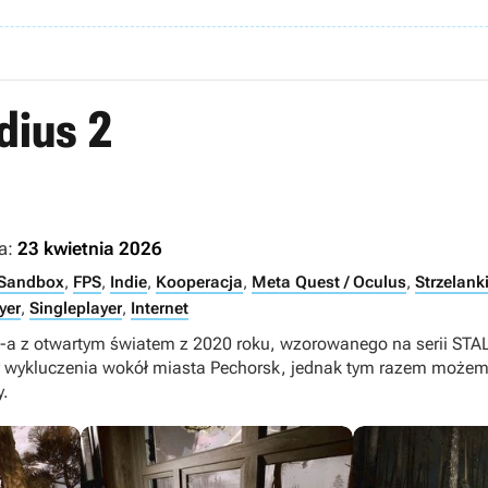
dius 2
a:
23 kwietnia 2026
Sandbox
,
FPS
,
Indie
,
Kooperacja
,
Meta Quest / Oculus
,
Strzelank
yer
,
Singleplayer
,
Internet
a z otwartym światem z 2020 roku, wzorowanego na serii STAL
y wykluczenia wokół miasta Pechorsk, jednak tym razem możem
y.