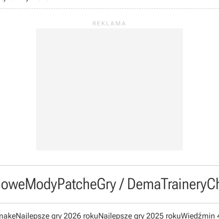
owe
Mody
Patche
Gry / Dema
Trainery
C
emake
Najlepsze gry 2026 roku
Najlepsze gry 2025 roku
Wiedźmin 