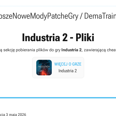
psze
Nowe
Mody
Patche
Gry / Dema
Trai
Industria 2 - Pliki
ą sekcję pobierania plików do gry
Industria 2
, zawierającą cheat
WIĘCEJ O GRZE
Industria 2
acja
3 maja 2026