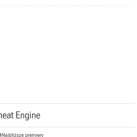
heat Engine
4
Najbliższe premiery