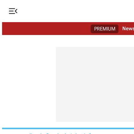

New
PREMIUM