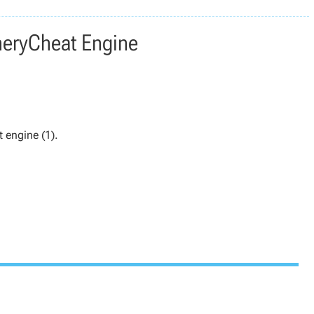
nery
Cheat Engine
 engine (1).