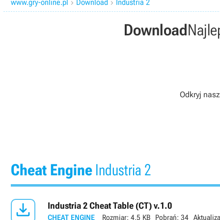
www.gry-online.pl
Download
Industria 2


Download
Najle
Odkryj nasz
Cheat Engine
Industria 2

Industria 2 Cheat Table (CT) v.1.0
CHEAT ENGINE
Rozmiar:
4,5 KB
Pobrań:
34
Aktualiz