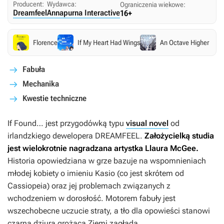
Producent:
Wydawca:
Ograniczenia wiekowe:
Dreamfeel
Annapurna Interactive
16+
Florence
If My Heart Had Wings
An Octave Higher
Fabuła
Mechanika
Kwestie techniczne
If Found…
jest przygodówką typu
visual novel
od
irlandzkiego dewelopera DREAMFEEL.
Założycielką studia
jest wielokrotnie nagradzana artystka Llaura McGee.
Historia opowiedziana w grze bazuje na wspomnieniach
młodej kobiety o imieniu Kasio (co jest skrótem od
Cassiopeia) oraz jej problemach związanych z
wchodzeniem w dorosłość. Motorem fabuły jest
wszechobecne uczucie straty, a tło dla opowieści stanowi
czarna dziura grożąca Ziemi zagładą.