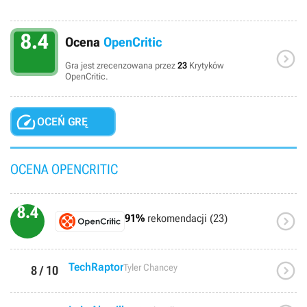
8.4
Ocena
OpenCritic

Gra jest zrecenzowana przez
23
Krytyków
OpenCritic.

OCEŃ GRĘ
OCENA OPENCRITIC
8.4

91%
rekomendacji (23)

TechRaptor
Tyler Chancey
8 / 10