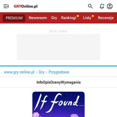




Newsroom
Gry
Rankingi
Listy
Recenzje
PREMIUM
www.gry-online.pl
Gry
Przygodowe


Info
Opis
Oceny
Wymagania