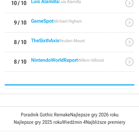

Luis Alamilla
Luis Alamilla
10 / 10

GameSpot
Michael Higham
9 / 10

TheSixthAxis
Reuben Mount
8 / 10

NintendoWorldReport
Willem Hilhorst
8 / 10
Poradnik Gothic Remake
Najlepsze gry 2026 roku
Najlepsze gry 2025 roku
Wiedźmin 4
Najbliższe premiery