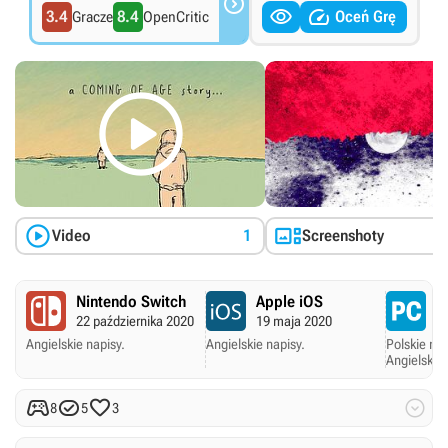



3.4
8.4
Oceń Grę
Gracze
OpenCritic



Video
1
Screenshoty
Nintendo Switch
Apple iOS
P
22 października 2020
19 maja 2020
1
Angielskie napisy.
Angielskie napisy.
Polskie nap
Angielskie 




8
5
3