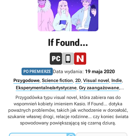
If Found...
Data wydania:
19 maja 2020
PO PREMIERZE
Przygodowe
,
Science fiction
,
2D
,
Visual novel
,
Indie
,
Eksperymentalne/artystyczne
,
Gry zaangażowane
,
Singleplayer
Przygodówka typu visual novel, która zabiera nas do
wspomnień kobiety imieniem Kasio. If Found… dotyka
poważnych problemów, takich jak wchodzenie w dorosłość,
szukanie własnej drogi, relacje rodzinne... czy koniec świata
spowodowany powiększającą się czarną dziurą.