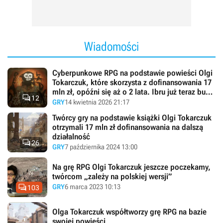
Wiadomości
Cyberpunkowe RPG na podstawie powieści Olgi
Tokarczuk, które skorzysta z dofinansowania 17
mln zł, opóźni się aż o 2 lata. Ibru już teraz budzi

12
duży niepokój
GRY
14 kwietnia 2026 21:17
Twórcy gry na podstawie książki Olgi Tokarczuk
otrzymali 17 mln zł dofinansowania na dalszą
działalność

26
GRY
7 października 2024 13:00
Na grę RPG Olgi Tokarczuk jeszcze poczekamy,
twórcom „zależy na polskiej wersji”

GRY
6 marca 2023 10:13
103
Olga Tokarczuk współtworzy grę RPG na bazie
swojej powieści