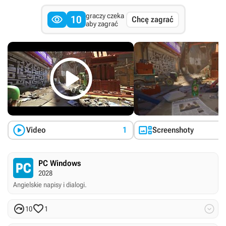
graczy czeka

10
Chcę zagrać
aby zagrać



Video
1
Screenshoty
PC Windows
2028
Angielskie napisy i dialogi.



10
1