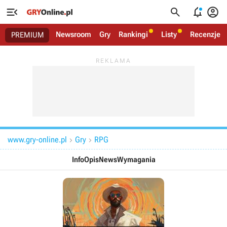




Newsroom
Gry
Rankingi
Listy
Recenzje
PREMIUM
www.gry-online.pl
Gry
RPG


Info
Opis
News
Wymagania