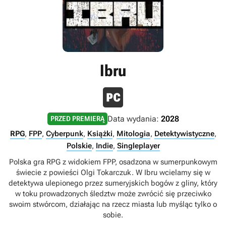
Ibru
Data wydania:
2028
PRZED PREMIERĄ
RPG
,
FPP
,
Cyberpunk
,
Książki
,
Mitologia
,
Detektywistyczne
,
Polskie
,
Indie
,
Singleplayer
Polska gra RPG z widokiem FPP, osadzona w sumerpunkowym
świecie z powieści Olgi Tokarczuk. W Ibru wcielamy się w
detektywa ulepionego przez sumeryjskich bogów z gliny, który
w toku prowadzonych śledztw może zwrócić się przeciwko
swoim stwórcom, działając na rzecz miasta lub myśląc tylko o
sobie.