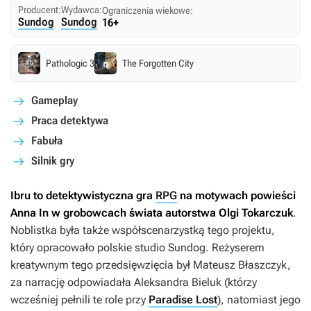
Producent:
Wydawca:
Ograniczenia wiekowe:
Sundog
Sundog
16+
Pathologic 3
The Forgotten City
Gameplay
Praca detektywa
Fabuła
Silnik gry
Ibru
to detektywistyczna gra
RPG
na motywach powieści
Anna In w grobowcach świata
autorstwa Olgi Tokarczuk
.
Noblistka była także współscenarzystką tego projektu,
który opracowało polskie studio Sundog. Reżyserem
kreatywnym tego przedsięwzięcia był Mateusz Błaszczyk,
za narrację odpowiadała Aleksandra Bieluk (którzy
wcześniej pełnili te role przy
Paradise Lost
), natomiast jego