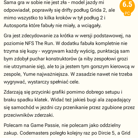
Sama gra w sobie nie jest zła - model jazdy mi
6.5
odpowiadał, poprawiły się drifty podług Grida 2, ale
PC
mimo wszystko to kilka kroków w tył podług 2 i
Autosporta które fabuły nie miały, a wciągały.
Gra jest zdecydowanie za krótka w wersji podstawowej, na
poziomie NFS The Run. W dodatku fabuła kompletnie nie
trzyma się kupy - wygrywam każdy wyścig, punktacją sam
bym zdobył puchar konstruktorów (a niby zespołowi grozi
nie utrzymanie się), ale to ja jestem tym gorszym kierowcą w
zespole, Yume najważniejsza. W zasadzie nawet nie trzeba
wygrywać, wystarczy spełniać cele.
Zdarzają się przycinki grafiki pomimo dobrego setupu i
braku spadku klatek. Widać też jakieś bugi ala zapadający
się samochód w jezdni czy przenikanie przez zgubione przez
przeciwników zderzaki.
Polecam na Game Passie, nie polecam jako oddzielny
zakup. Codemasters poległo kolejny raz po Dircie 5, a Grid