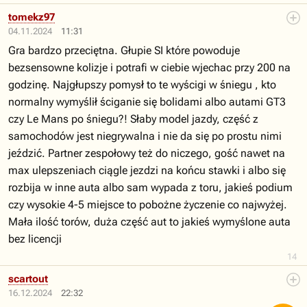
tomekz97
04.11.2024
11:31
Gra bardzo przeciętna. Głupie SI które powoduje
bezsensowne kolizje i potrafi w ciebie wjechac przy 200 na
godzinę. Najgłupszy pomysł to te wyścigi w śniegu , kto
normalny wymyślił ściganie się bolidami albo autami GT3
czy Le Mans po śniegu?! Słaby model jazdy, część z
samochodów jest niegrywalna i nie da się po prostu nimi
jeździć. Partner zespołowy też do niczego, gość nawet na
max ulepszeniach ciągle jezdzi na końcu stawki i albo się
rozbija w inne auta albo sam wypada z toru, jakieś podium
czy wysokie 4-5 miejsce to pobożne życzenie co najwyżej.
Mała ilość torów, duża część aut to jakieś wymyślone auta
bez licencji
14
scartout
16.12.2024
22:32