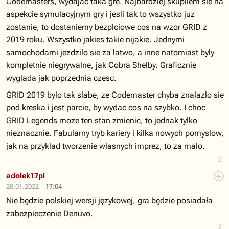
Codemasters, wydajac taka gre. Najbardziej skupilem sie na
aspekcie symulacyjnym gry i jesli tak to wszystko juz
zostanie, to dostaniemy bezplciowe cos na wzor GRID z
2019 roku. Wszystko jakies takie nijakie. Jednymi
samochodami jezdzilo sie za latwo, a inne natomiast byly
kompletnie niegrywalne, jak Cobra Shelby. Graficznie
wyglada jak poprzednia czesc.
GRID 2019 bylo tak slabe, ze Codemaster chyba znalazlo sie
pod kreska i jest parcie, by wydac cos na szybko. I choc
GRID Legends moze ten stan zmienic, to jednak tylko
nieznacznie. Fabularny tryb kariery i kilka nowych pomyslow,
jak na przyklad tworzenie wlasnych imprez, to za malo.
2
adolek17pl
20.01.2022
17:04
Nie będzie polskiej wersji językowej, gra będzie posiadała
zabezpieczenie Denuvo.
3