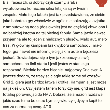
Biali faceci źli, ci dobrzy czyli czarny, arab i
PC
wytatuowana komicznie silna kitajka są w twoim
zespole. Mało tego fabuła jest tak przedstawiona, że ciebie
jako bohatera gry właściwie w ogóle nie pokazują a azjatka
z amputowaną nogą (dosłownie) jest najczęściej chwalona i
najbardziej istotna na tej biednej fabuły. Sama jazda nawet
przyjemna ale to jeden z nielicznych plusów. Mało aut, mało
tras. W głównej kampanii brak wyboru samochodu, mało
tego, gra nawet nie informuje cię jakim autem będziesz
jechać. Dowiadujesz się o tym jak zobaczysz swój
samochodu na linii startu i jeśli jesteś w stanie go
rozpoznać. Biednie bardzo biednie. najgorszy Grid ever. A
jeszcze dodam, że trasy są ciągle takie same od czasów
Grid 2, giera jest bardzo łatwa i krótka. Kampania jest może
na jakieś 6h. Czy jestem fanem forzy czy nie, grid jest klapą
totalną porównując do FM7. Dobrze, że amazon rozdawał
jakiś czas temu bo ostro bym się wkurzył gdybym kupił to
coś za normalną cenę. 4/10