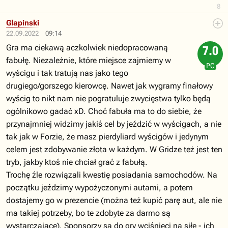
8
Glapinski
22.09.2022
09:14
Gra ma ciekawą aczkolwiek niedopracowaną
7.0
fabułę. Niezależnie, które miejsce zajmiemy w
PC
wyścigu i tak tratują nas jako tego
drugiego/gorszego kierowcę. Nawet jak wygramy finałowy
wyścig to nikt nam nie pogratuluje zwycięstwa tylko będą
ogólnikowo gadać xD. Choć fabuła ma to do siebie, że
przynajmniej widzimy jakiś cel by jeździć w wyścigach, a nie
tak jak w Forzie, że masz pierdyliard wyścigów i jedynym
celem jest zdobywanie złota w każdym. W Gridze też jest ten
tryb, jakby ktoś nie chciał grać z fabułą.
Trochę źle rozwiązali kwestię posiadania samochodów. Na
początku jeździmy wypożyczonymi autami, a potem
dostajemy go w prezencie (można też kupić parę aut, ale nie
ma takiej potrzeby, bo te zdobyte za darmo są
wystarczające). Sponsorzy są do gry wciśnięci na siłę - ich