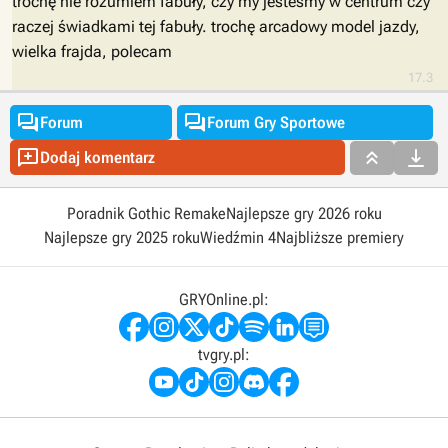
trochę nie rozumiem fabuły, czy my jesteśmy w centrum czy
raczej świadkami tej fabuły. trochę arcadowy model jazdy,
wielka frajda, polecam
17.3


Forum
Forum Gry Sportowe



Dodaj komentarz
Poradnik Gothic Remake
Najlepsze gry 2026 roku
Najlepsze gry 2025 roku
Wiedźmin 4
Najbliższe premiery
GRYOnline.pl:
tvgry.pl: