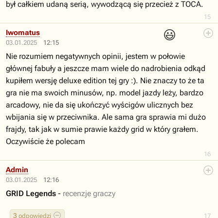
był całkiem udaną serią, wywodzącą się przecież z TOCA.
15
😃
Iwomatus
03.01.2025
12:15
Nie rozumiem negatywnych opinii, jestem w połowie
głównej fabuły a jeszcze mam wiele do nadrobienia odkąd
kupiłem wersję deluxe edition tej gry :). Nie znaczy to że ta
gra nie ma swoich minusów, np. model jazdy leży, bardzo
arcadowy, nie da się ukończyć wyścigów ulicznych bez
wbijania się w przeciwnika. Ale sama gra sprawia mi dużo
frajdy, tak jak w sumie prawie każdy grid w który grałem.
Oczywiście że polecam
16
Admin
03.01.2025
12:16
GRID Legends
-
recenzje graczy
3
odpowiedzi
17