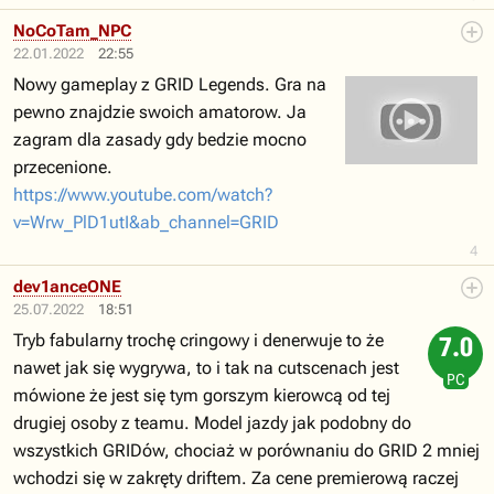
NoCoTam_NPC
22.01.2022
22:55
Nowy gameplay z GRID Legends. Gra na
pewno znajdzie swoich amatorow. Ja
zagram dla zasady gdy bedzie mocno
przecenione.
https://www.youtube.com/watch?
v=Wrw_PlD1utI&ab_channel=GRID
4
dev1anceONE
25.07.2022
18:51
Tryb fabularny trochę cringowy i denerwuje to że
7.0
nawet jak się wygrywa, to i tak na cutscenach jest
PC
mówione że jest się tym gorszym kierowcą od tej
drugiej osoby z teamu. Model jazdy jak podobny do
wszystkich GRIDów, chociaż w porównaniu do GRID 2 mniej
wchodzi się w zakręty driftem. Za cene premierową raczej