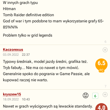
W innych grach typu
Hitman
Tomb Raider definitive edition
God of war i tym podobne to mam wykorzystanie grafy 65-
85%%%
Problem tylko w grid legends
6
Kaczorexus
03.09.2022
22:37
Typowy średniak, model jazdy średni, grafika też.
6.5
Tryb fabuły... Nie ma co nawet o tym mówić.
PC
Generalnie spoko do pogrania w Game Passie, ale
kupować raczej nie warto.
7
😡
kryszew15
6
18.09.2022
10:43
Nawet w grach wyścigowych są lewackie standardy.
4.0