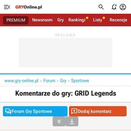




Newsroom
Gry
Rankingi
Listy
Recenzje
PREMIUM
www.gry-online.pl
Forum
Gry
Sportowe



Komentarze do gry: GRID Legends


Forum Gry Sportowe
Dodaj komentarz

