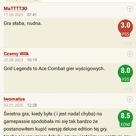
MaTTTT3O
17.05.2023
07:41
Gra słaba, nudna.
3.0
PS5
17.1
Czarny Wilk
25.08.2023
10:19
Grid Legends to Ace Combat gier wyścigowych.
8.0
PS5
17.2
Iwomatus
03.01.2025
12:28
Świetna gra, kiedy była ( i jest nadal chyba) na
8.5
gamepassie spodobała mi się tak bardzo że
XONE
postanowiłem kupić wersję deluxe edition tej gry.