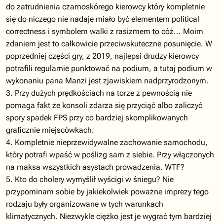
do zatrudnienia czarnoskórego kierowcy który kompletnie
się do niczego nie nadaje miało być elementem political
correctness i symbolem walki z rasizmem to cóż... Moim
zdaniem jest to całkowicie przeciwskuteczne posunięcie. W
poprzedniej części gry, z 2019, najlepsi drudzy kierowcy
potrafili regularnie punktować na podium, a tutaj podium w
wykonaniu pana Manzi jest zjawiskiem nadprzyrodzonym.
3. Przy dużych prędkościach na torze z pewnością nie
pomaga fakt że konsoli zdarza się przyciąć albo zaliczyć
spory spadek FPS przy co bardziej skomplikowanych
graficznie miejscówkach.
4. Kompletnie nieprzewidywalne zachowanie samochodu,
który potrafi wpaść w poślizg sam z siebie. Przy włączonych
na maksa wszystkich asystach prowadzenia. WTF?
5. Kto do cholery wymyślił wyścigi w śniegu? Nie
przypominam sobie by jakiekolwiek poważne imprezy tego
rodzaju były organizowane w tych warunkach
klimatycznych. Niezwykle ciężko jest je wygrać tym bardziej