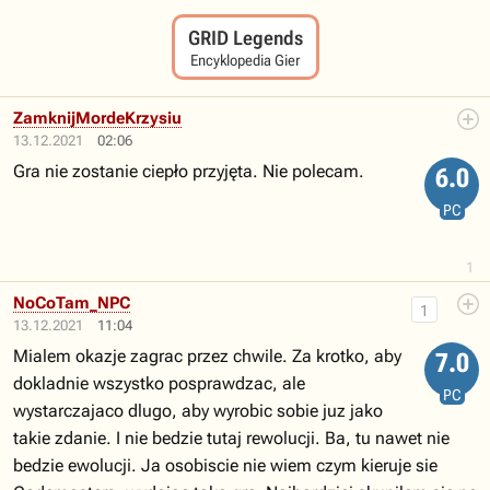
GRID Legends
Encyklopedia Gier
ZamknijMordeKrzysiu
13.12.2021
02:06
Gra nie zostanie ciepło przyjęta. Nie polecam.
6.0
PC
1
NoCoTam_NPC
1
13.12.2021
11:04
Mialem okazje zagrac przez chwile. Za krotko, aby
7.0
dokladnie wszystko posprawdzac, ale
PC
wystarczajaco dlugo, aby wyrobic sobie juz jako
takie zdanie. I nie bedzie tutaj rewolucji. Ba, tu nawet nie
bedzie ewolucji. Ja osobiscie nie wiem czym kieruje sie