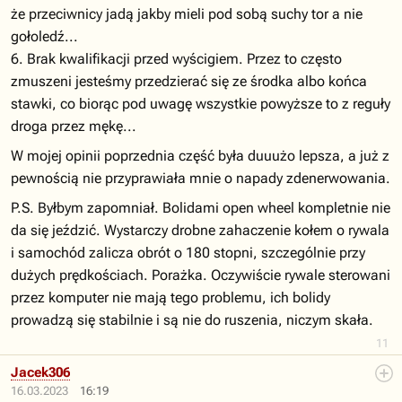
że przeciwnicy jadą jakby mieli pod sobą suchy tor a nie
gołoledź...
6. Brak kwalifikacji przed wyścigiem. Przez to często
zmuszeni jesteśmy przedzierać się ze środka albo końca
stawki, co biorąc pod uwagę wszystkie powyższe to z reguły
droga przez mękę...
W mojej opinii poprzednia część była duuużo lepsza, a już z
pewnością nie przyprawiała mnie o napady zdenerwowania.
P.S. Byłbym zapomniał. Bolidami open wheel kompletnie nie
da się jeździć. Wystarczy drobne zahaczenie kołem o rywala
i samochód zalicza obrót o 180 stopni, szczególnie przy
dużych prędkościach. Porażka. Oczywiście rywale sterowani
przez komputer nie mają tego problemu, ich bolidy
prowadzą się stabilnie i są nie do ruszenia, niczym skała.
11
Jacek306
16.03.2023
16:19