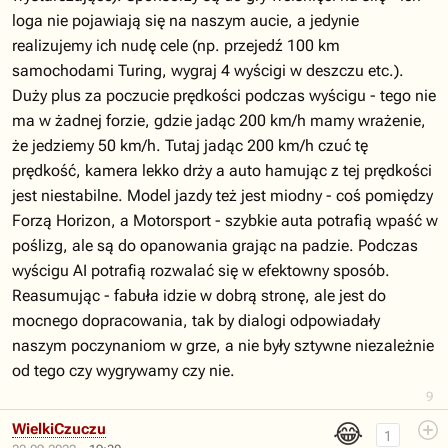
loga nie pojawiają się na naszym aucie, a jedynie
realizujemy ich nudę cele (np. przejedź 100 km
samochodami Turing, wygraj 4 wyścigi w deszczu etc.).
Duży plus za poczucie prędkości podczas wyścigu - tego nie
ma w żadnej forzie, gdzie jadąc 200 km/h mamy wrażenie,
że jedziemy 50 km/h. Tutaj jadąc 200 km/h czuć tę
prędkość, kamera lekko drży a auto hamując z tej prędkości
jest niestabilne. Model jazdy też jest miodny - coś pomiędzy
Forzą Horizon, a Motorsport - szybkie auta potrafią wpaść w
poślizg, ale są do opanowania grając na padzie. Podczas
wyścigu AI potrafią rozwalać się w efektowny sposób.
Reasumując - fabuła idzie w dobrą stronę, ale jest do
mocnego dopracowania, tak by dialogi odpowiadały
naszym poczynaniom w grze, a nie były sztywne niezależnie
od tego czy wygrywamy czy nie.
9
😂
WielkiCzuczu
1