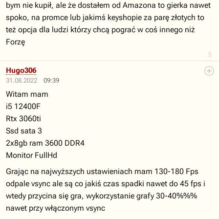
bym nie kupił, ale że dostałem od Amazona to gierka nawet
spoko, na promce lub jakimś keyshopie za parę złotych to
też opcja dla ludzi którzy chcą pograć w coś innego niż
Forzę
5
Hugo306
31.08.2022
09:39
Witam mam
i5 12400F
Rtx 3060ti
Ssd sata 3
2x8gb ram 3600 DDR4
Monitor FullHd
Grając na najwyższych ustawieniach mam 130-180 Fps
odpale vsync ale są co jakiś czas spadki nawet do 45 fps i
wtedy przycina się gra, wykorzystanie grafy 30-40%%%
nawet przy włączonym vsync