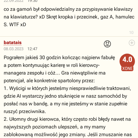
22.09.2022
19:30
co za gamoń był odpowiedzialny za przypisywanie klawiszy
na klawiaturze? xD Skręt kropka i przecinek, gaz A, hamulec
S. WTF xD
10
😡
batatais
08.03.2023
12:47
Pograłem jakieś 30 godzin kończąc najpierw fabułę
4.0
a potem kontynuując karierę w roli kierowcy-
XONE
managera zespołu i cóż... Gra niewątpliwie ma
potencjał, ale konkretnie spartolony przez:
1. Wyścigi w których jesteśmy niesprawiedliwie traktowani,
gdzie AI wystarczy jedno stuknięcie w nasz samochód by
posłać nas w bandę, a my nie jesteśmy w stanie zupełnie
ruszyć przeciwnika.
2. Ułomny drugi kierowca, który często robi błędy nawet na
najwyższych poziomach ulepszeń, a my mamy
zablokowaną możliwość jego zmiany. Jeśli zmuszanie nas