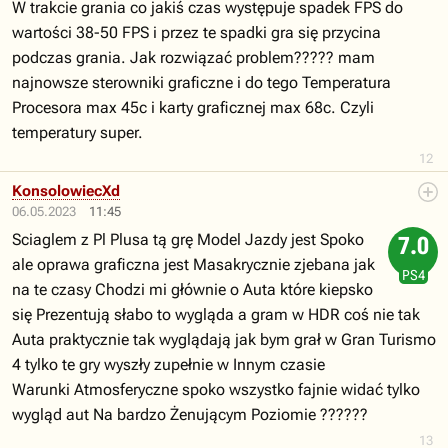
W trakcie grania co jakiś czas występuje spadek FPS do
wartości 38-50 FPS i przez te spadki gra się przycina
podczas grania. Jak rozwiązać problem????? mam
najnowsze sterowniki graficzne i do tego Temperatura
Procesora max 45c i karty graficznej max 68c. Czyli
temperatury super.
12
KonsolowiecXd
06.05.2023
11:45
Sciaglem z Pl Plusa tą grę Model Jazdy jest Spoko
7.0
ale oprawa graficzna jest Masakrycznie zjebana jak
PS4
na te czasy Chodzi mi głównie o Auta które kiepsko
się Prezentują słabo to wygląda a gram w HDR coś nie tak
Auta praktycznie tak wyglądają jak bym grał w Gran Turismo
4 tylko te gry wyszły zupełnie w Innym czasie
Warunki Atmosferyczne spoko wszystko fajnie widać tylko
wygląd aut Na bardzo Żenującym Poziomie ??????
13