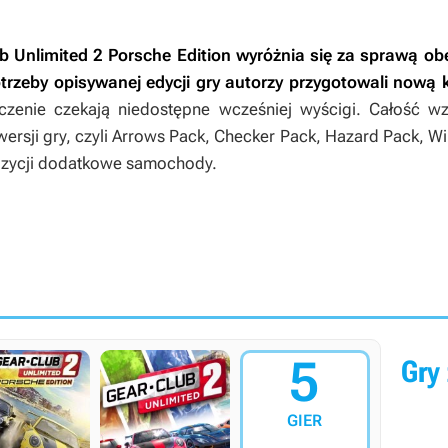
b Unlimited 2 Porsche Edition
wyróżnia się za sprawą o
trzeby opisywanej edycji gry autorzy przygotowali now
ńczenie czekają niedostępne wcześniej wyścigi. Całość 
rsji gry, czyli
Arrows Pack
,
Checker Pack
,
Hazard Pack
,
Wi
ozycji dodatkowe samochody.
5
Gry 
GIER