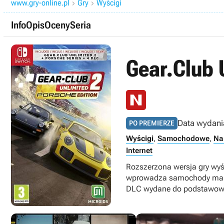
www.gry-online.pl
Gry
Wyścigi


Info
Opis
Oceny
Seria
Gear.Club 
Data wydani
PO PREMIERZE
Wyścigi
,
Samochodowe
,
Na
Internet
Rozszerzona wersja gry wyś
wprowadza samochody marki
DLC wydane do podstawowej