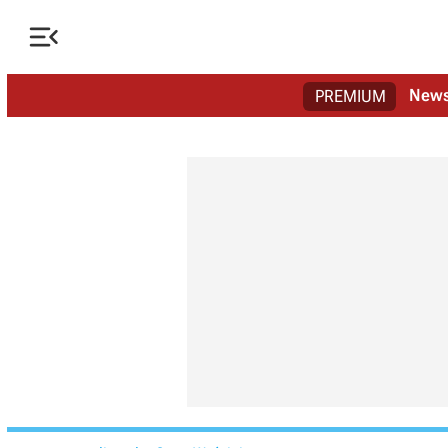

New
PREMIUM