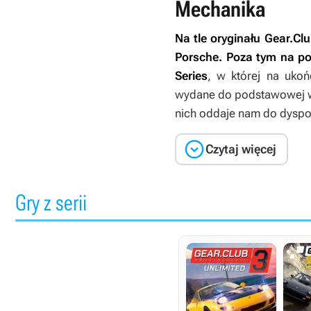
Mechanika
Na tle oryginału
Gear.Clu
Porsche. Poza tym na po
Series
, w której na uko
wydane do podstawowej we
nich oddaje nam do dysp

Czytaj więcej
Gry z serii