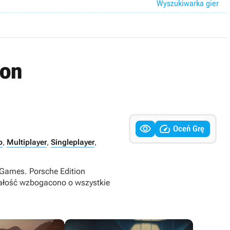
Wyszukiwarka gier
ion


Oceń Grę
o
,
Multiplayer
,
Singleplayer
,
 Games. Porsche Edition
ałość wzbogacono o wszystkie