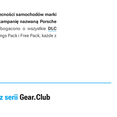
becności samochodów marki
ą kampanię nazwaną Porsche
wzbogacono o wszystkie
DLC
ngs Pack
i
Free Pack
; każde z
z serii
Gear.Club