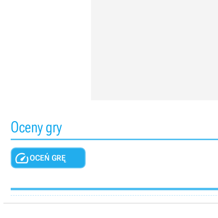
Oceny gry

OCEŃ GRĘ