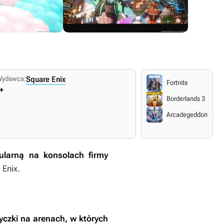
Wydawca:
Square Enix
Fortnite
+
Borderlands 3
Arcadegeddon
ularną na konsolach firmy
 Enix.
tyczki na arenach, w których