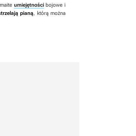
zmaite
umiejętności
bojowe i
strzelają pianą
, którą można