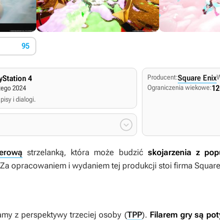
95
Producent:
Square Enix
yStation 4
Ograniczenia wiekowe:
12
tego 2024
isy i dialogi.

yerową
strzelanką, która może budzić
skojarzenia z pop
 Za opracowaniem i wydaniem tej produkcji stoi firma Square
amy z perspektywy trzeciej osoby (
TPP
).
Filarem gry są po