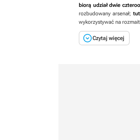
biorą udział dwie czter
rozbudowany arsenał;
tu
wykorzystywać na rozmait

Czytaj więcej