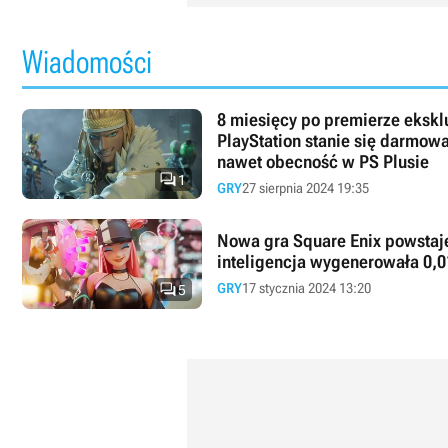
Wiadomości
8 miesięcy po premierze ekskl
PlayStation stanie się darmow
nawet obecność w PS Plusie

1
GRY
27 sierpnia 2024 19:35
Nowa gra Square Enix powstaj
inteligencja wygenerowała 0,

GRY
17 stycznia 2024 13:20
5