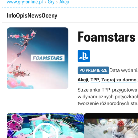
www.gry-online.pl
Gry
Akcji


Info
Opis
News
Oceny
Foamstars
Data wydani
PO PREMIERZE
Akcji
,
TPP
,
Zagraj za darmo
Strzelanka TPP, przygotowa
w dynamicznych potyczkach,
tworzenie różnorodnych stru
