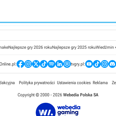
emake
Najlepsze gry 2026 roku
Najlepsze gry 2025 roku
Wiedźmin 
nline.pl:
tvgry.pl:
edakcyjna
Polityka prywatności
Ustawienia cookies
Reklama
Ze
Copyright © 2000 -
2026
Webedia Polska SA