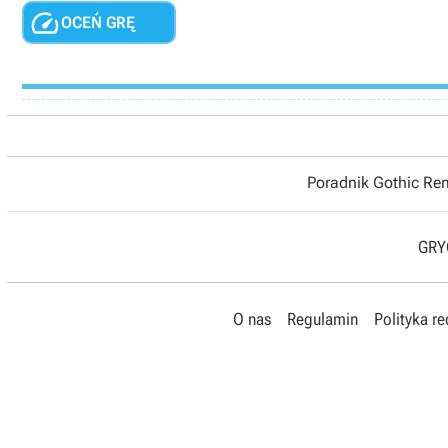

OCEŃ GRĘ
Poradnik Gothic R
GRYO
O nas
Regulamin
Polityka r