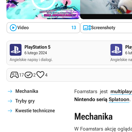


Video
13
Screenshoty
PlayStation 5
Pla
6 lutego 2024
6 lu
Angielskie napisy i dialogi.
Angielskie nap



17
2
4
Mechanika
Foamstars
jest
multipla
Nintendo serią
Splatoon
.
Tryby gry
Kwestie techniczne
Mechanika
W
Foamstars
akcję ogląd