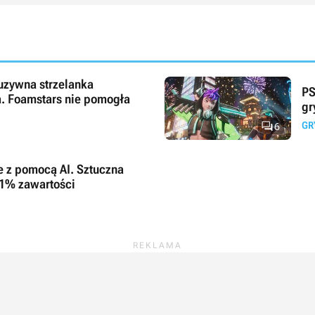
uzywna strzelanka
PS
a. Foamstars nie pomogła
gr

GR
6
e z pomocą AI. Sztuczna
01% zawartości