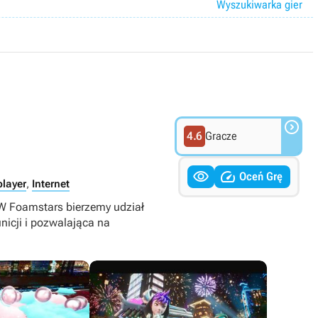
Wyszukiwarka gier

4.6
Gracze


Oceń Grę
player
,
Internet
 W Foamstars bierzemy udział
icji i pozwalająca na