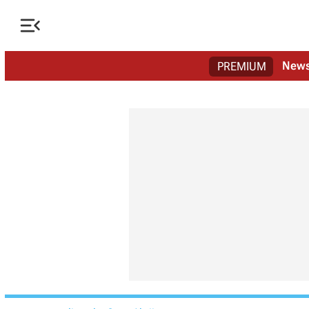

New
PREMIUM