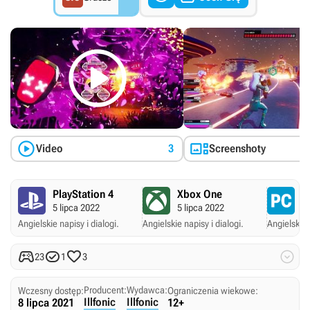



Video
3
Screenshoty
PlayStation 4
Xbox One
P
5 lipca 2022
5 lipca 2022
5 
Angielskie napisy i dialogi.
Angielskie napisy i dialogi.
Angielskie 




23
1
3
Producent:
Wydawca:
Wczesny dostęp:
Ograniczenia wiekowe:
Illfonic
Illfonic
8 lipca 2021
12+