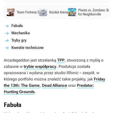
Plants vs. Zombies: Batt
Team Fortress 2
Rocket Arena
for Neighborville
Fabuła
Mechanika
Tryby gry
Kwestie techniczne
Arcadegeddon
jest strzelanką
TPP
, stworzoną z myślą o
zabawie w
trybie współpracy
. Produkcja została
opracowana i wydana przez studio Illfonic – zespół, w
którego portfolio można znaleźć takie projekty, jak
Friday
the 13th: The Game
,
Dead Alliance
oraz
Predator:
Hunting Grounds
.
Fabuła