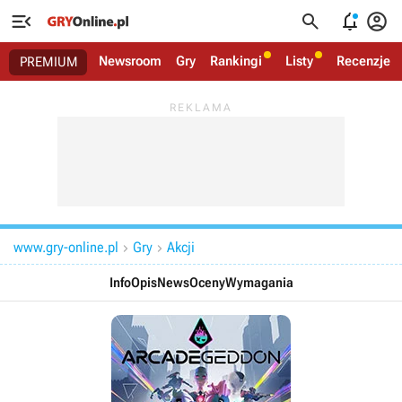




Newsroom
Gry
Rankingi
Listy
Recenzje
PREMIUM
www.gry-online.pl
Gry
Akcji


Info
Opis
News
Oceny
Wymagania