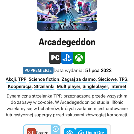
Arcadegeddon
Data wydania:
5 lipca 2022
PO PREMIERZE
Akcji
,
TPP
,
Science fiction
,
Zagraj za darmo
,
Sieciowe
,
TPS
,
Kooperacja
,
Strzelanki
,
Multiplayer
,
Singleplayer
,
Internet
Dynamiczna strzelanka TPP, przeznaczona przede wszystkim
do zabawy w co-opie. W Arcadegeddon od studia Illfonic
wcielamy się w bohaterów, których zadaniem jest uratowanie
futurystycznej supergry przed zakusami złowrogiej korporacji.



3.0
Oceń Grę
Gracze