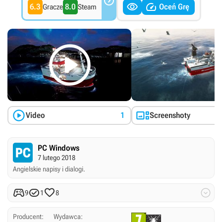



6.3
8.0
Oceń Grę
Gracze
Steam



Video
1
Screenshoty
PC Windows
7 lutego 2018
Angielskie napisy i dialogi.




9
1
8
Producent:
Wydawca: