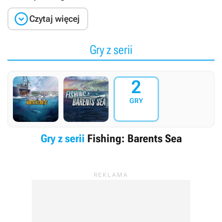

Czytaj więcej
Gry z serii
2
GRY
Gry z serii
Fishing: Barents Sea