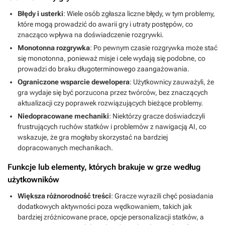
Błędy i usterki
: Wiele osób zgłasza liczne błędy, w tym problemy,
które mogą prowadzić do awarii gry i utraty postępów, co
znacząco wpływa na doświadczenie rozgrywki.
Monotonna rozgrywka
: Po pewnym czasie rozgrywka może stać
się monotonna, ponieważ misje i cele wydają się podobne, co
prowadzi do braku długoterminowego zaangażowania.
Ograniczone wsparcie dewelopera
: Użytkownicy zauważyli, że
gra wydaje się być porzucona przez twórców, bez znaczących
aktualizacji czy poprawek rozwiązujących bieżące problemy.
Niedopracowane mechaniki
: Niektórzy gracze doświadczyli
frustrujących ruchów statków i problemów z nawigacją AI, co
wskazuje, że gra mogłaby skorzystać na bardziej
dopracowanych mechanikach.
Funkcje lub elementy, których brakuje w grze według
użytkowników
Większa różnorodność treści
: Gracze wyrazili chęć posiadania
dodatkowych aktywności poza wędkowaniem, takich jak
bardziej zróżnicowane prace, opcje personalizacji statków, a