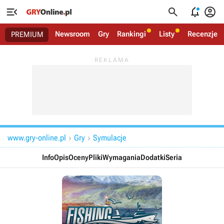




Newsroom
Gry
Rankingi
Listy
Recenzje
PREMIUM
www.gry-online.pl
Gry
Symulacje


Info
Opis
Oceny
Pliki
Wymagania
Dodatki
Seria