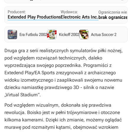
Producent:
Wydawca:
Ograniczenia wieko
Extended Play Productions
Electronic Arts Inc.
brak ograniczeń
Era Futbolu 2002
Kickoff 2002
Actua Soccer 2
Druga gra z serii realistycznych symulatorów piłki nożnej,
pod względem rozwiązań technicznych, daleko
wyprzedzająca swojego poprzednika. Programiści z
Extedend Play/EA Sports zrezygnowali z archaicznego
widoku izometrycznego i zaaplikowali swojemu nowemu
dziecku namiastkę prawdziwego 3D - silnik o nazwie
„Virtual Stadium”.
Pod względem wizualnym, dokonała się prawdziwa
rewolucja. Boisko jest w pełni trójwymiarowe i otoczone
kilkoma kamerami. Dzięki ich zmianie, możemy oglądać
murawę pod rozmaitymi kątami, obejmować wzrokiem