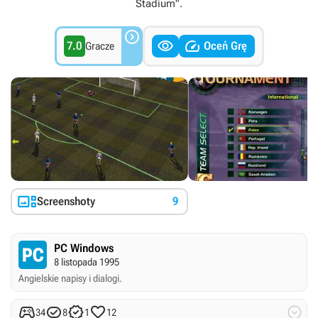
Stadium".



7.0
Oceń Grę
Gracze

Screenshoty
9
PC Windows
8 listopada 1995
Angielskie napisy i dialogi.





34
8
1
12