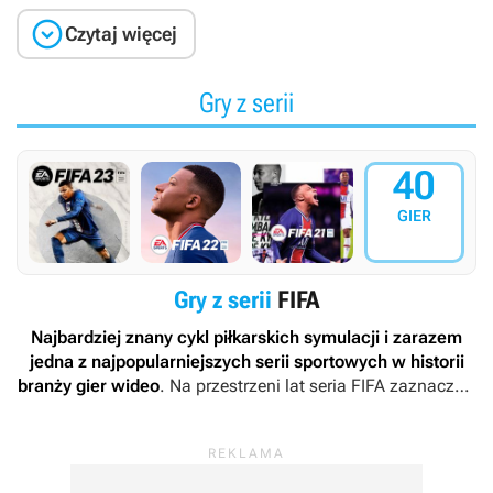

Czytaj więcej
Gry z serii
40
GIER
Gry z serii
FIFA
Najbardziej znany cykl piłkarskich symulacji i zarazem
jedna z najpopularniejszych serii sportowych w historii
branży gier wideo
. Na przestrzeni lat seria
FIFA
zaznaczyła
swoją obecność na w zasadzie wszystkich platformach
sprzętowych – od komputerów osobistych, przez konsole,
skończywszy na urządzeniach mobilnych.