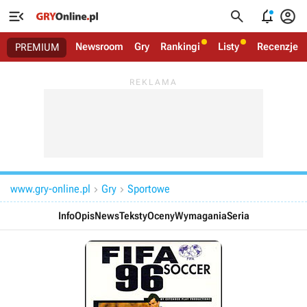




Newsroom
Gry
Rankingi
Listy
Recenzje
PREMIUM
www.gry-online.pl
Gry
Sportowe


Info
Opis
News
Teksty
Oceny
Wymagania
Seria