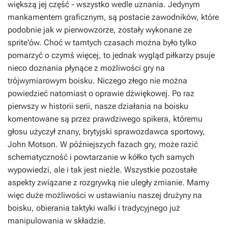
większą jej część - wszystko wedle uznania. Jedynym
mankamentem graficznym, są postacie zawodników, które
podobnie jak w pierwowzorze, zostały wykonane ze
sprite'ów. Choć w tamtych czasach można było tylko
pomarzyć o czymś więcej, to jednak wygląd piłkarzy psuje
nieco doznania płynące z możliwości gry na
trójwymiarowym boisku. Niczego złego nie można
powiedzieć natomiast o oprawie dźwiękowej. Po raz
pierwszy w historii serii, nasze działania na boisku
komentowane są przez prawdziwego spikera, któremu
głosu użyczył znany, brytyjski sprawozdawca sportowy,
John Motson. W późniejszych fazach gry, może razić
schematyczność i powtarzanie w kółko tych samych
wypowiedzi, ale i tak jest nieźle. Wszystkie pozostałe
aspekty związane z rozgrywką nie uległy zmianie. Mamy
więc duże możliwości w ustawianiu naszej drużyny na
boisku, obierania taktyki walki i tradycyjnego już
manipulowania w składzie.