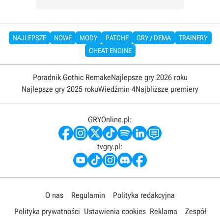
NAJLEPSZE
NOWE
MODY
PATCHE
GRY / DEMA
TRAINERY
CHEAT ENGINE
Poradnik Gothic Remake
Najlepsze gry 2026 roku
Najlepsze gry 2025 roku
Wiedźmin 4
Najbliższe premiery
GRYOnline.pl:
tvgry.pl:
O nas
Regulamin
Polityka redakcyjna
Polityka prywatności
Ustawienia cookies
Reklama
Zespół