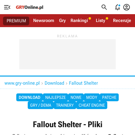




Newsroom
Gry
Rankingi
Listy
Recenzje
PREMIUM
www.gry-online.pl
Download
Fallout Shelter


DOWNLOAD
NAJLEPSZE
NOWE
MODY
PATCHE
GRY / DEMA
TRAINERY
CHEAT ENGINE
Fallout Shelter - Pliki