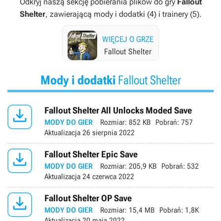
Odkryj naszą sekcję pobierania plików do gry
Fallout
Shelter
, zawierającą mody i dodatki (4) i trainery (5).
WIĘCEJ O GRZE
Fallout Shelter
Mody i dodatki
Fallout Shelter

Fallout Shelter All Unlocks Moded Save
MODY DO GIER
Rozmiar:
852 KB
Pobrań:
757
Aktualizacja
26 sierpnia 2022

Fallout Shelter Epic Save
MODY DO GIER
Rozmiar:
205,9 KB
Pobrań:
532
Aktualizacja
24 czerwca 2022

Fallout Shelter OP Save
MODY DO GIER
Rozmiar:
15,4 MB
Pobrań:
1,8K
Aktualizacja
20 maja 2022