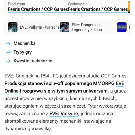
Producent:
Wydawca:
Fenris Creations / CCP Games
Fenris Creations / CCP Games
Elite: Dangerous -
EVE: Valkyrie - Warzone
Pow
Legendary Edition
Mechanika
Tryby gry
Kwestie techniczne
EVE: Gunjack
na PS4 i PC jest dziełem studia CCP Games.
Produkcja stanowi spin–off popularnego MMORPG
EVE
Online
i rozgrywa się w tym samym uniwersum
, a gracz
uczestniczy w niej w szybkich, kosmicznych bitwach,
sterując ogniem wieżyczki strzelniczej. Tytuł wykorzystuje
rozwiązania znane z
EVE: Valkyrie
, jednak odrzuca
skomplikowane elementy mechaniki, stawiając na
dynamiczną rozwałkę.