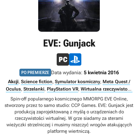
EVE: Gunjack
Data wydania:
5 kwietnia 2016
PO PREMIERZE
Akcji
,
Science fiction
,
Symulator kosmiczny
,
Meta Quest /
Oculus
,
Strzelanki
,
PlayStation VR
,
Wirtualna rzeczywistość
(VR)
,
Singleplayer
Spin-off popularnego kosmicznego MMORPG EVE Online,
stworzony przez to samo studio: CCP Games. EVE: Gunjack jest
produkcją zaprojektowaną z myślą o urządzeniach do
rzeczywistości wirtualnej. W grze siadamy za sterami
wieżyczki strzelniczej i musimy niszczyć wrogów atakujących
platformę wiertniczą.