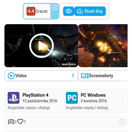



4.4
Oceń Grę
Gracze



Video
1
Screenshoty
PlayStation 4
PC Windows
13 października 2016
5 kwietnia 2016
Angielskie napisy i dialogi.
Angielskie napisy i dialogi.



1
1