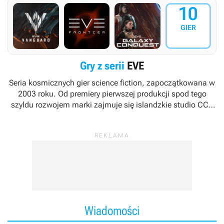
10
GIER
Gry z serii
EVE
Seria kosmicznych gier science fiction, zapoczątkowana w
2003 roku. Od premiery pierwszej produkcji spod tego
szyldu rozwojem marki zajmuje się islandzkie studio CCP
Games (Crowd Control Productions) z siedzibą w
Reykjaviku; niemniej na przestrzeni lat maczały w niej palce
również takie firmy, jak NetEase, PlayRaven czy Sumo
Digital.
Wiadomości