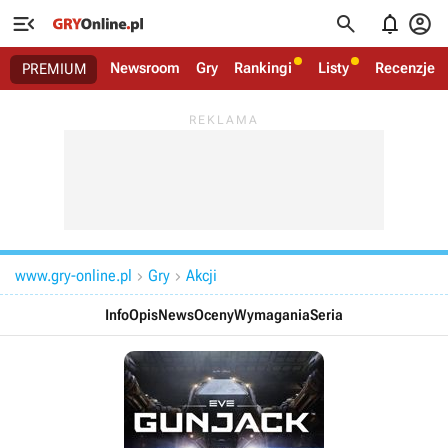




Newsroom
Gry
Rankingi
Listy
Recenzje
PREMIUM
www.gry-online.pl
Gry
Akcji


Info
Opis
News
Oceny
Wymagania
Seria