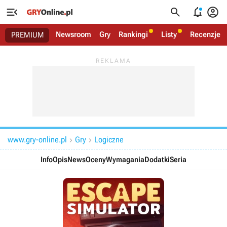




Newsroom
Gry
Rankingi
Listy
Recenzje
PREMIUM
www.gry-online.pl
Gry
Logiczne


Info
Opis
News
Oceny
Wymagania
Dodatki
Seria