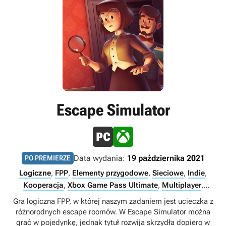
Escape Simulator
Data wydania:
19 października 2021
PO PREMIERZE
Logiczne
,
FPP
,
Elementy przygodowe
,
Sieciowe
,
Indie
,
Kooperacja
,
Xbox Game Pass Ultimate
,
Multiplayer
,
Singleplayer
,
Internet
,
Xbox Game Pass Premium
,
PC Game
Gra logiczna FPP, w której naszym zadaniem jest ucieczka z
Pass
różnorodnych escape roomów. W Escape Simulator można
grać w pojedynkę, jednak tytuł rozwija skrzydła dopiero w