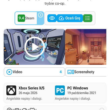
trybie co-op.




9.4
Oceń Grę
Steam



Video
4
Screenshoty
Xbox Series X/S
PC Windows
26 maja 2026
19 października 2021
Angielskie napisy i dialogi.
Angielskie napisy i dialogi.