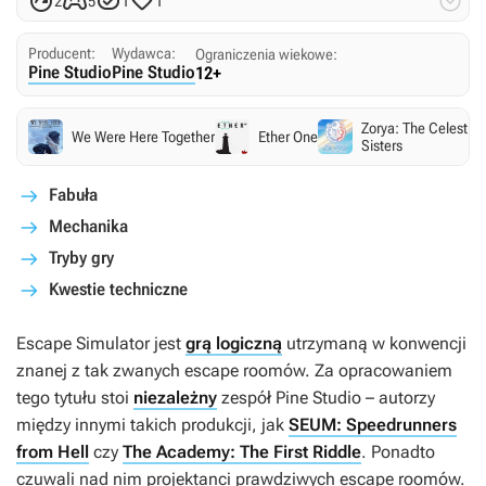





2
5
1
1
Producent:
Wydawca:
Ograniczenia wiekowe:
Pine Studio
Pine Studio
12+
Zorya: The Celestial
We Were Here Together
Ether One
Sisters
Fabuła
Mechanika
Tryby gry
Kwestie techniczne
Escape Simulator
jest
grą logiczną
utrzymaną w konwencji
znanej z tak zwanych escape roomów. Za opracowaniem
tego tytułu stoi
niezależny
zespół Pine Studio – autorzy
między innymi takich produkcji, jak
SEUM: Speedrunners
from Hell
czy
The Academy: The First Riddle
. Ponadto
czuwali nad nim projektanci prawdziwych escape roomów.