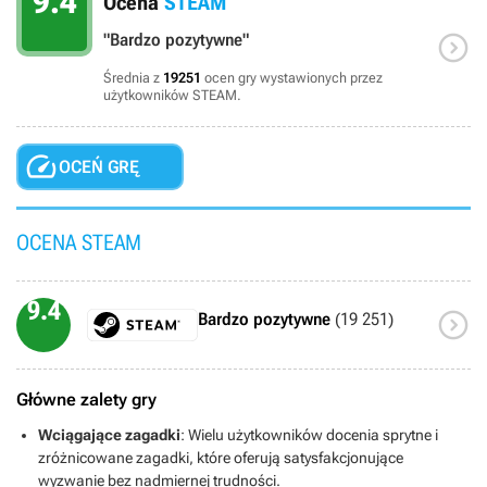
9.4
Ocena
STEAM

"Bardzo pozytywne"
Średnia z
19251
ocen gry wystawionych przez
użytkowników STEAM.

OCEŃ GRĘ
OCENA STEAM
9.4

Bardzo pozytywne
(19 251)
Główne zalety gry
Wciągające zagadki
: Wielu użytkowników docenia sprytne i
zróżnicowane zagadki, które oferują satysfakcjonujące
wyzwanie bez nadmiernej trudności.