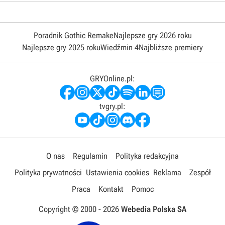
Poradnik Gothic Remake
Najlepsze gry 2026 roku
Najlepsze gry 2025 roku
Wiedźmin 4
Najbliższe premiery
GRYOnline.pl:
tvgry.pl:
O nas
Regulamin
Polityka redakcyjna
Polityka prywatności
Ustawienia cookies
Reklama
Zespół
Praca
Kontakt
Pomoc
Copyright © 2000 -
2026
Webedia Polska SA