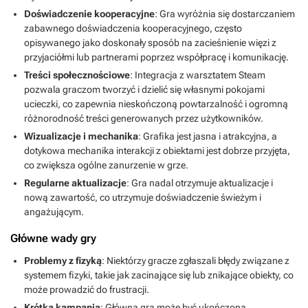
Doświadczenie kooperacyjne
: Gra wyróżnia się dostarczaniem
zabawnego doświadczenia kooperacyjnego, często
opisywanego jako doskonały sposób na zacieśnienie więzi z
przyjaciółmi lub partnerami poprzez współpracę i komunikację.
Treści społecznościowe
: Integracja z warsztatem Steam
pozwala graczom tworzyć i dzielić się własnymi pokojami
ucieczki, co zapewnia nieskończoną powtarzalność i ogromną
różnorodność treści generowanych przez użytkowników.
Wizualizacje i mechanika
: Grafika jest jasna i atrakcyjna, a
dotykowa mechanika interakcji z obiektami jest dobrze przyjęta,
co zwiększa ogólne zanurzenie w grze.
Regularne aktualizacje
: Gra nadal otrzymuje aktualizacje i
nową zawartość, co utrzymuje doświadczenie świeżym i
angażującym.
Główne wady gry
Problemy z fizyką
: Niektórzy gracze zgłaszali błędy związane z
systemem fizyki, takie jak zacinające się lub znikające obiekty, co
może prowadzić do frustracji.
Krótka kampania
: Główna gra może być ukończona