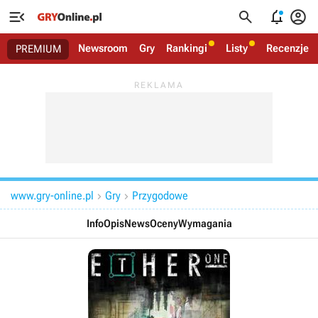




Newsroom
Gry
Rankingi
Listy
Recenzje
PREMIUM
www.gry-online.pl
Gry
Przygodowe


Info
Opis
News
Oceny
Wymagania