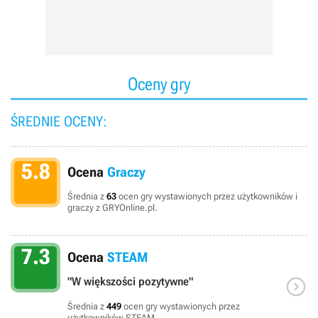
Oceny gry
ŚREDNIE OCENY:
5.8
Ocena
Graczy
Średnia z
63
ocen gry wystawionych przez użytkowników i
graczy z GRYOnline.pl.
7.3
Ocena
STEAM

"W większości pozytywne"
Średnia z
449
ocen gry wystawionych przez
użytkowników STEAM.