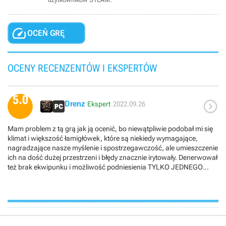

OCEŃ GRĘ
OCENY RECENZENTÓW I EKSPERTÓW
5.0

Drenz
Ekspert
2022.09.26
Mam problem z tą grą jak ją ocenić, bo niewątpliwie podobał mi się
klimat i większość łamigłówek, które są niekiedy wymagające,
nagradzające nasze myślenie i spostrzegawczość, ale umieszczenie
ich na dość dużej przestrzeni i błędy znacznie irytowały. Denerwował
też brak ekwipunku i możliwość podniesienia TYLKO JEDNEGO
przedmiotu. Podniesienie drugiej rzeczy sprawiało, że odkładaliśmy
na jej miejsce tę, którą już mieliśmy ze sobą. Te mankamenty
sprawiają, że choć lubię gry przygodowe FPP z nastawieniem na
rozwiązywanie zagadek jak Myst, Quern, Rhem, The Room, Schizm,
to Ether One nie mogę ocenić równie wysoko jak wspomniane tytuły.
O fabule nie będę się rozpisywał. Jesteśmy tzw. rekonstruktorem,