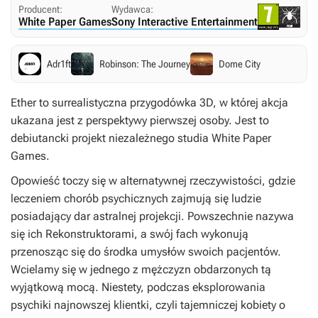
Producent:
Wydawca:
White Paper Games
Sony Interactive Entertainment
Adr1ft
Robinson: The Journey
Dome City
Ether
to surrealistyczna przygodówka 3D, w której akcja
ukazana jest z perspektywy pierwszej osoby. Jest to
debiutancki projekt niezależnego studia White Paper
Games.
Opowieść toczy się w alternatywnej rzeczywistości, gdzie
leczeniem chorób psychicznych zajmują się ludzie
posiadający dar astralnej projekcji. Powszechnie nazywa
się ich Rekonstruktorami, a swój fach wykonują
przenosząc się do środka umysłów swoich pacjentów.
Wcielamy się w jednego z mężczyzn obdarzonych tą
wyjątkową mocą. Niestety, podczas eksplorowania
psychiki najnowszej klientki, czyli tajemniczej kobiety o