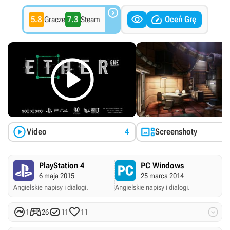



5.8
7.3
Oceń Grę
Gracze
Steam



Video
4
Screenshoty
PlayStation 4
PC Windows
6 maja 2015
25 marca 2014
Angielskie napisy i dialogi.
Angielskie napisy i dialogi.





1
26
11
11