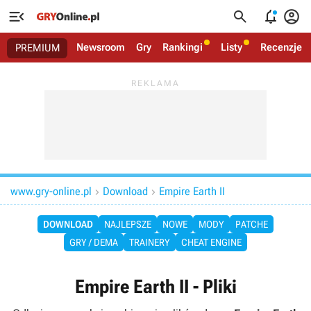




Newsroom
Gry
Rankingi
Listy
Recenzje
PREMIUM
www.gry-online.pl
Download
Empire Earth II


DOWNLOAD
NAJLEPSZE
NOWE
MODY
PATCHE
GRY / DEMA
TRAINERY
CHEAT ENGINE
Empire Earth II - Pliki