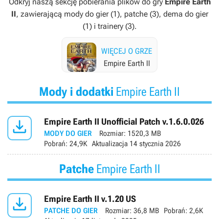
Odkryj naszą sekcję pobierania plików do gry
Empire Earth
II
, zawierającą mody do gier (1), patche (3), dema do gier
(1) i trainery (3).
WIĘCEJ O GRZE
Empire Earth II
Mody i dodatki
Empire Earth II

Empire Earth II Unofficial Patch v.1.6.0.026
MODY DO GIER
Rozmiar:
1520,3 MB
Pobrań:
24,9K
Aktualizacja
14 stycznia 2026
Patche
Empire Earth II

Empire Earth II v.1.20 US
PATCHE DO GIER
Rozmiar:
36,8 MB
Pobrań:
2,6K