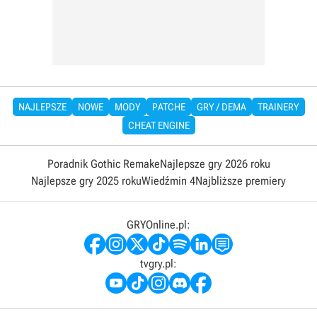
NAJLEPSZE
NOWE
MODY
PATCHE
GRY / DEMA
TRAINERY
CHEAT ENGINE
Poradnik Gothic Remake
Najlepsze gry 2026 roku
Najlepsze gry 2025 roku
Wiedźmin 4
Najbliższe premiery
GRYOnline.pl:
tvgry.pl: