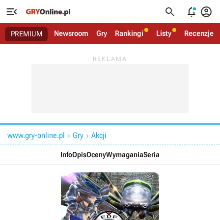




Newsroom
Gry
Rankingi
Listy
Recenzje
PREMIUM
www.gry-online.pl
Gry
Akcji


Info
Opis
Oceny
Wymagania
Seria