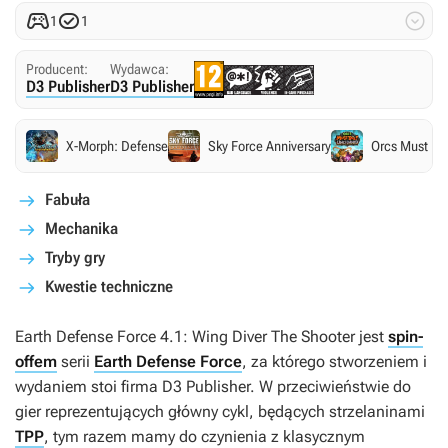



1
1
Producent:
Wydawca:
D3 Publisher
D3 Publisher
X-Morph: Defense
Sky Force Anniversary
Orcs Must Di
Fabuła
Mechanika
Tryby gry
Kwestie techniczne
Earth Defense Force 4.1: Wing Diver The Shooter
jest
spin-
offem
serii
Earth Defense Force
, za którego stworzeniem i
wydaniem stoi firma D3 Publisher. W przeciwieństwie do
gier reprezentujących główny cykl, będących strzelaninami
TPP
, tym razem mamy do czynienia z klasycznym