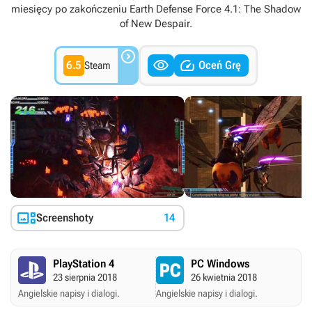
miesięcy po zakończeniu Earth Defense Force 4.1: The Shadow
of New Despair.



6.5
Oceń Grę
Steam

Screenshoty
14
PlayStation 4
PC Windows
23 sierpnia 2018
26 kwietnia 2018
Angielskie napisy i dialogi.
Angielskie napisy i dialogi.