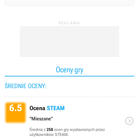
Oceny gry
ŚREDNIE OCENY:
6.5
Ocena
STEAM

"Mieszane"
Średnia z
258
ocen gry wystawionych przez
użytkowników STEAM.