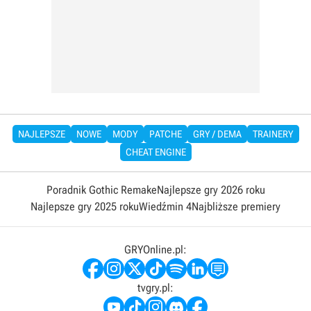
NAJLEPSZE
NOWE
MODY
PATCHE
GRY / DEMA
TRAINERY
CHEAT ENGINE
Poradnik Gothic Remake
Najlepsze gry 2026 roku
Najlepsze gry 2025 roku
Wiedźmin 4
Najbliższe premiery
GRYOnline.pl:
tvgry.pl: