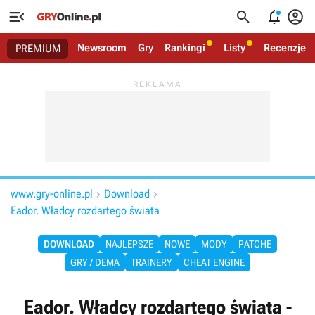




Newsroom
Gry
Rankingi
Listy
Recenzje
PREMIUM
www.gry-online.pl
Download


Eador. Władcy rozdartego świata
DOWNLOAD
NAJLEPSZE
NOWE
MODY
PATCHE
GRY / DEMA
TRAINERY
CHEAT ENGINE
Eador. Władcy rozdartego świata -