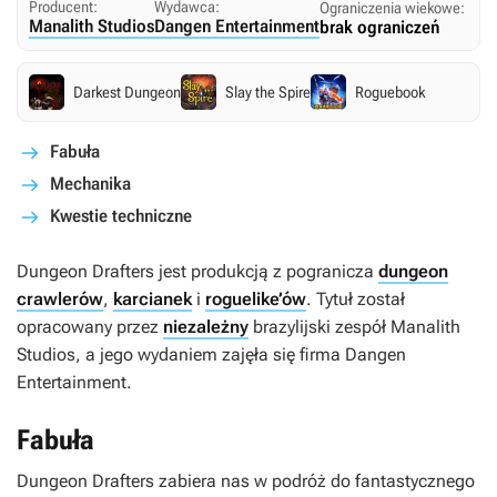
Producent:
Wydawca:
Ograniczenia wiekowe:
Manalith Studios
Dangen Entertainment
brak ograniczeń
Darkest Dungeon
Slay the Spire
Roguebook
Fabuła
Mechanika
Kwestie techniczne
Dungeon Drafters
jest produkcją z pogranicza
dungeon
crawlerów
,
karcianek
i
roguelike’ów
. Tytuł został
opracowany przez
niezależny
brazylijski zespół Manalith
Studios, a jego wydaniem zajęła się firma Dangen
Entertainment.
Fabuła
Dungeon Drafters
zabiera nas w podróż do fantastycznego