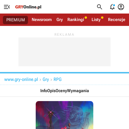




Newsroom
Gry
Rankingi
Listy
Recenzje
PREMIUM
www.gry-online.pl
Gry
RPG


Info
Opis
Oceny
Wymagania