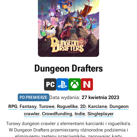
Dungeon Drafters
Data wydania:
27 kwietnia 2023
PO PREMIERZE
RPG
,
Fantasy
,
Turowe
,
Roguelike
,
2D
,
Karciane
,
Dungeon
crawler
,
Crowdfunding
,
Indie
,
Singleplayer
Turowy dungeon crawler z elementami karcianki i roguelike’a.
W Dungeon Drafters przemierzamy różnorodne podziemia i
eliminujemy zastępy przeciwników, zagrywając karty