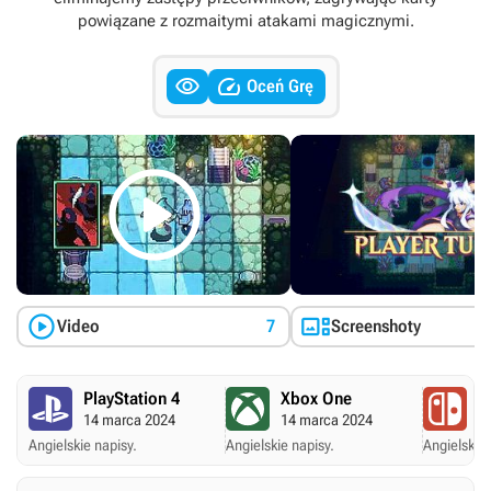
powiązane z rozmaitymi atakami magicznymi.


Oceń Grę



Video
7
Screenshoty
PlayStation 4
Xbox One
N
14 marca 2024
14 marca 2024
1
Angielskie napisy.
Angielskie napisy.
Angielskie 