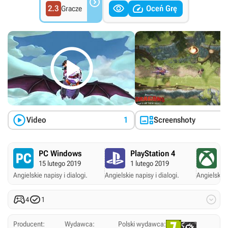



2.3
Oceń Grę
Gracze



Video
1
Screenshoty
PC Windows
PlayStation 4
X
15 lutego 2019
1 lutego 2019
1 
Angielskie napisy i dialogi.
Angielskie napisy i dialogi.
Angielskie 



4
1
Producent:
Wydawca:
Polski wydawca: