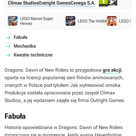
Climax Studios
Outright Games
Cenega S.A.
LEGO Marvel Super
LEGO The Hobbit
LEGO Ini
Heroes
Fabuła
Mechanika
Kwestie techniczne
Dragons: Dawn of New Riders
to przygodowa
gra akcji
,
oparta na licencji popularnej serii filmów animowanych,
znanych w Polsce pod tytułem
Jak wytresować smoka
.
Produkcja została opracowana przez zespół Climax
Studios, a jej wydaniem zajęła się firma Outright Games.
Fabuła
Historia opowiedziana w
Dragons: Dawn of New Riders
rozpoczyna się w momencie, kiedy wyspa Havenholme