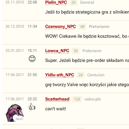
Pielin_NPC
25.11.2010
22:08
Generał
23
Jeśli to będzie strategiczna gra z silnik
Czerwony_NPC
26.12.2010
11:34
Pretorianin
49
WOW! Ciekawe ile będzie kosztować, bo 
Lowca_NPC
25.01.2011
15:11
Pretorianin
55
😊
Super. Jeżeli będzie pre-order składam 
Yidlu-ath_NPC
17.06.2011
21:55
Centurion
24
grę tworzy Valve więc korzyści jakie steg
Scatterhead
17.06.2011
22:22
volvo plz
123
👍
can't wait!