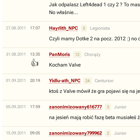
Jak odpalasz Left4dead 1 czy 2 ? To mas
No właśnie...
Hayrlith_NPC
27.08.2011
17:07
Legionista
5
Czyli mamy Dotke 2 na pocz. 2012 :) no có
PanMoris
31.08.2011
13:35
Chorąży
12
👍
Kocham Valve
Yidlu-ath_NPC
01.09.2011
20:19
Centurion
24
ktoś z Valve mówił że gra pojawi się na j
zanonimizowany616777
05.09.2011
17:59
Junior
3
na jesień mają robić fazę beta musiałeś 
zanonimizowany799962
15.09.2011
09:05
Junior
2