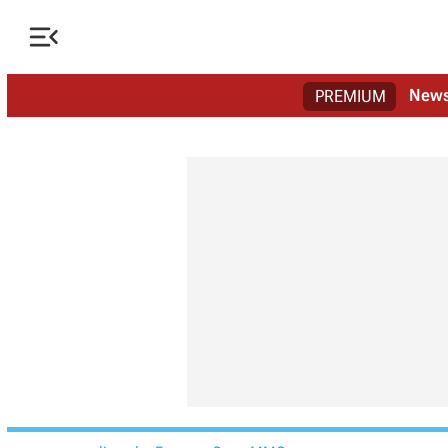

New
PREMIUM