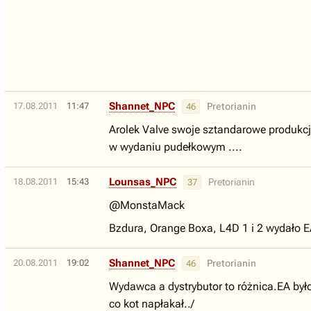
Shannet_NPC
17.08.2011
11:47
Pretorianin
46
Arolek Valve swoje sztandarowe produkcj
w wydaniu pudełkowym ....
Lounsas_NPC
18.08.2011
15:43
Pretorianin
37
@MonstaMack
Bzdura, Orange Boxa, L4D 1 i 2 wydało E
Shannet_NPC
20.08.2011
19:02
Pretorianin
46
Wydawca a dystrybutor to różnica.EA było
co kot napłakał../