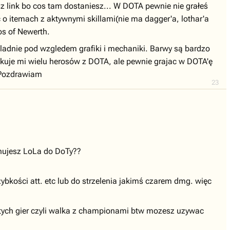
z link bo cos tam dostaniesz... W DOTA pewnie nie grałeś
o itemach z aktywnymi skillami(nie ma dagger'a, lothar'a
os of Newerth.
adnie pod wzgledem grafiki i mechaniki. Barwy są bardzo
kuje mi wielu herosów z DOTA, ale pewnie grajac w DOTA'ę
. Pozdrawiam
23
wnujesz LoLa do DoTy??
szybkości att. etc lub do strzelenia jakimś czarem dmg. więc
a tych gier czyli walka z championami btw mozesz uzywac