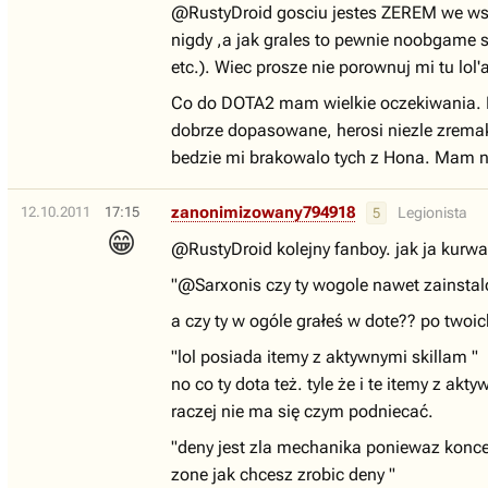
@RustyDroid gosciu jestes ZEREM we wszy
nigdy ,a jak grales to pewnie noobgame 
etc.). Wiec prosze nie porownuj mi tu lol
Co do DOTA2 mam wielkie oczekiwania. Mi
dobrze dopasowane, herosi niezle zrema
bedzie mi brakowalo tych z Hona. Mam na
zanonimizowany794918
12.10.2011
17:15
Legionista
5
😁
@RustyDroid kolejny fanboy. jak ja kurwa
"@Sarxonis czy ty wogole nawet zainstalo
a czy ty w ogóle grałeś w dote?? po two
"lol posiada itemy z aktywnymi skillam "
no co ty dota też. tyle że i te itemy z a
raczej nie ma się czym podniecać.
"deny jest zla mechanika poniewaz konce
zone jak chcesz zrobic deny "