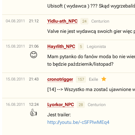
Ubisoft ( wydawca ) ??? Skąd wygrzebaliś
Yidlu-ath_NPC
04.08.2011
21:12
Centurion
24
Valve nie jest wydawcą swoich gier więc 
Hayrlith_NPC
15.08.2011
21:06
Legionista
5
😊
Mam pytanko do fanów moda bo nie wiem cz
to będzie październik/listopad?
cronotrigger
15.08.2011
21:43
Exile
157
[14] --> Wszystko ma zostać ujawnione 
Lyorkor_NPC
16.08.2011
12:24
Centurion
28
👍
Jest trailer:
http://youtu.be/-cSFPIwMEq4