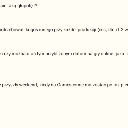
cie taką głupotę ?!
potrzebowali kogoś innego przy każdej produkcji (css, l4d i tf2
y można ufać tym przybliżonym datom na gry online: jaka jest 
w przyszły weekend, kiedy na Gamescomie ma zostać po raz pi