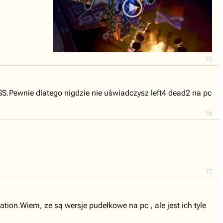
15
SS.Pewnie dlatego nigdzie nie uświadczysz left4 dead2 na pc
16
17
ion.Wiem, ze są wersje pudełkowe na pc , ale jest ich tyle