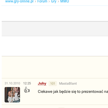
www.gry-online.pl
Forum
Gry
MMO



Johy
31.10.2010
12:25
MastaBlant
101
👍
Ciekawe jak będzie się to prezentować na