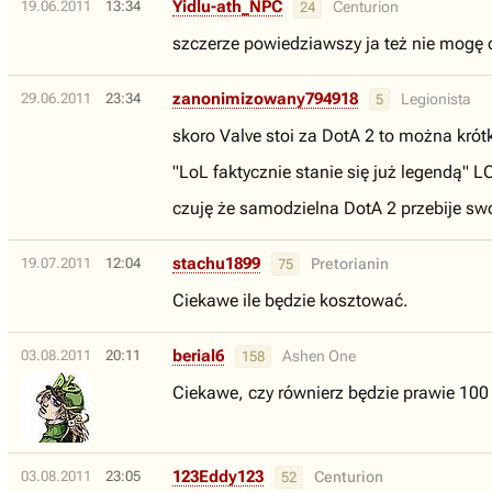
Yidlu-ath_NPC
19.06.2011
13:34
Centurion
24
szczerze powiedziawszy ja też nie mogę
zanonimizowany794918
29.06.2011
23:34
Legionista
5
skoro Valve stoi za DotA 2 to można krót
"LoL faktycznie stanie się już legendą" L
czuję że samodzielna DotA 2 przebije swo
stachu1899
19.07.2011
12:04
Pretorianin
75
Ciekawe ile będzie kosztować.
berial6
03.08.2011
20:11
Ashen One
158
Ciekawe, czy równierz będzie prawie 100 
123Eddy123
03.08.2011
23:05
Centurion
52