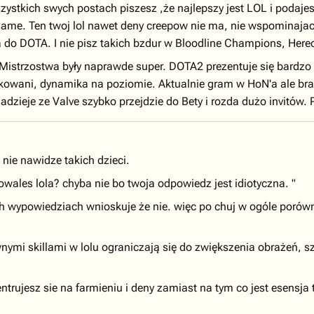
stkich swych postach piszesz ,że najlepszy jest LOL i podajes
same. Ten twoj lol nawet deny creepow nie ma, nie wspominajac 
'a do DOTA. I nie pisz takich bzdur w Bloodline Champions, Here
strzostwa były naprawde super. DOTA2 prezentuje się bardzo l
kowani, dynamika na poziomie. Aktualnie gram w HoN'a ale bra
dzieje ze Valve szybko przejdzie do Bety i rozda dużo invitów
 nie nawidze takich dzieci.
wales lola? chyba nie bo twoja odpowiedz jest idiotyczna. "
ich wypowiedziach wnioskuje że nie. więc po chuj w ogóle poró
ktywnymi skillami w lolu ograniczają się do zwiększenia obrażeń, 
ntrujesz sie na farmieniu i deny zamiast na tym co jest esensj