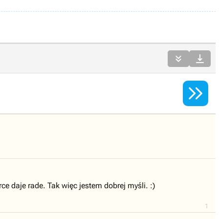



 daje rade. Tak więc jestem dobrej myśli. :)
1