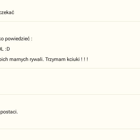
 czekać
ko powiedzieć :
OL :D
ich marnych rywali. Trzymam kciuki ! ! !
postaci.