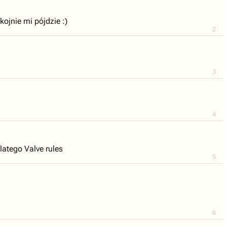
kojnie mi pójdzie :)
2
3
4
latego Valve rules
5
6