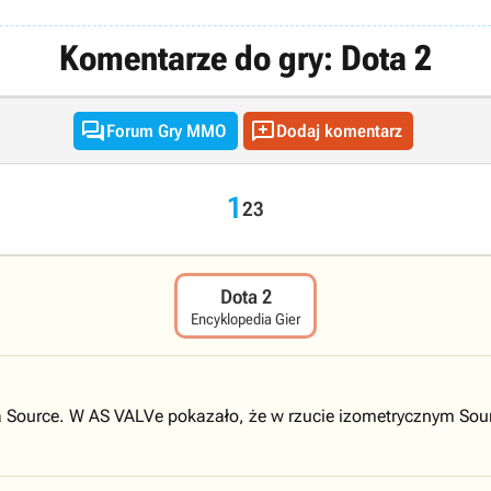
Komentarze do gry: Dota 2


Forum Gry MMO
Dodaj komentarz
1
2
3
Dota 2
Encyklopedia Gier
 Source. W AS VALVe pokazało, że w rzucie izometrycznym Source