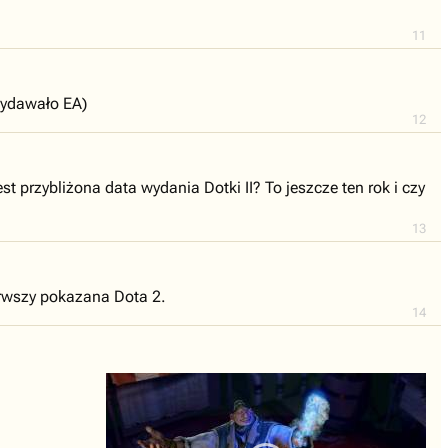
11
 wydawało EA)
12
przybliżona data wydania Dotki II? To jeszcze ten rok i czy
13
erwszy pokazana Dota 2.
14