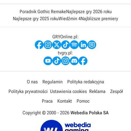
Poradnik Gothic Remake
Najlepsze gry 2026 roku
Najlepsze gry 2025 roku
Wiedźmin 4
Najbliższe premiery
GRYOnline.pl:
tvgry.pl:
O nas
Regulamin
Polityka redakcyjna
Polityka prywatności
Ustawienia cookies
Reklama
Zespół
Praca
Kontakt
Pomoc
Copyright © 2000 -
2026
Webedia Polska SA