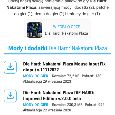
Odkryj naszą sekcję pobierania plików do gry
Die Hard:
Nakatomi Plaza
, zawierającą mody i dodatki (2), patche
do gier (1), dema do gier (1) i trainery do gier (1).
WIĘCEJ O GRZE
Die Hard: Nakatomi Plaza
Mody i dodatki
Die Hard: Nakatomi Plaza

Die Hard: Nakatomi Plaza Mouse Input Fix
dinput v.11112022
MODY DO GIER
Rozmiar:
72,2 KB
Pobrań:
130
Aktualizacja
29 września 2023

Die Hard: Nakatomi Plaza DIE HARD:
Improved Edition v.2.0.0 beta
MODY DO GIER
Rozmiar:
230,3 MB
Pobrań:
942
Aktualizacja
22 września 2020