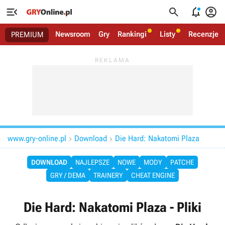




Newsroom
Gry
Rankingi
Listy
Recenzje
PREMIUM
www.gry-online.pl
Download
Die Hard: Nakatomi Plaza


DOWNLOAD
NAJLEPSZE
NOWE
MODY
PATCHE
GRY / DEMA
TRAINERY
CHEAT ENGINE
Die Hard: Nakatomi Plaza - Pliki